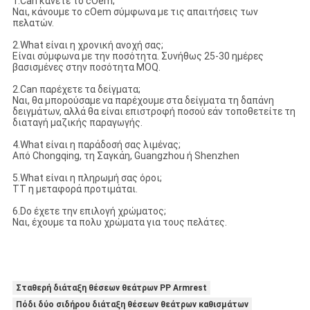
1.Can κάνετε το cOem;
Ναι, κάνουμε το cOem σύμφωνα με τις απαιτήσεις των
πελατών.
2.What είναι η χρονική ανοχή σας;
Είναι σύμφωνα με την ποσότητα. Συνήθως 25-30 ημέρες
βασισμένες στην ποσότητα MOQ.
2.Can παρέχετε τα δείγματα;
Ναι, θα μπορούσαμε να παρέχουμε στα δείγματα τη δαπάνη
δειγμάτων, αλλά θα είναι επιστροφή ποσού εάν τοποθετείτε τη
διαταγή μαζικής παραγωγής.
4.What είναι η παράδοσή σας λιμένας;
Από Chongqing, τη Σαγκάη, Guangzhou ή Shenzhen
5.What είναι η πληρωμή σας όροι;
TT η μεταφορά προτιμάται.
6.Do έχετε την επιλογή χρώματος;
Ναι, έχουμε τα πολυ χρώματα για τους πελάτες.
Σταθερή διάταξη θέσεων θεάτρων PP Armrest
Πόδι δύο σιδήρου διάταξη θέσεων θεάτρων καθισμάτων