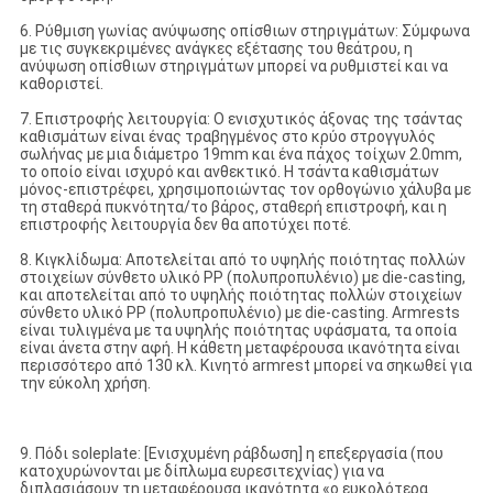
6. Ρύθμιση γωνίας ανύψωσης οπίσθιων στηριγμάτων: Σύμφωνα
με τις συγκεκριμένες ανάγκες εξέτασης του θεάτρου, η
ανύψωση οπίσθιων στηριγμάτων μπορεί να ρυθμιστεί και να
καθοριστεί.
7. Επιστροφής λειτουργία: Ο ενισχυτικός άξονας της τσάντας
καθισμάτων είναι ένας τραβηγμένος στο κρύο στρογγυλός
σωλήνας με μια διάμετρο 19mm και ένα πάχος τοίχων 2.0mm,
το οποίο είναι ισχυρό και ανθεκτικό. Η τσάντα καθισμάτων
μόνος-επιστρέφει, χρησιμοποιώντας τον ορθογώνιο χάλυβα με
τη σταθερά πυκνότητα/το βάρος, σταθερή επιστροφή, και η
επιστροφής λειτουργία δεν θα αποτύχει ποτέ.
8. Κιγκλίδωμα: Αποτελείται από το υψηλής ποιότητας πολλών
στοιχείων σύνθετο υλικό PP (πολυπροπυλένιο) με die-casting,
και αποτελείται από το υψηλής ποιότητας πολλών στοιχείων
σύνθετο υλικό PP (πολυπροπυλένιο) με die-casting. Armrests
είναι τυλιγμένα με τα υψηλής ποιότητας υφάσματα, τα οποία
είναι άνετα στην αφή. Η κάθετη μεταφέρουσα ικανότητα είναι
περισσότερο από 130 κλ. Κινητό armrest μπορεί να σηκωθεί για
την εύκολη χρήση.
9. Πόδι soleplate: [Ενισχυμένη ράβδωση] η επεξεργασία (που
κατοχυρώνονται με δίπλωμα ευρεσιτεχνίας) για να
διπλασιάσουν τη μεταφέρουσα ικανότητα «ο ευκολότερα