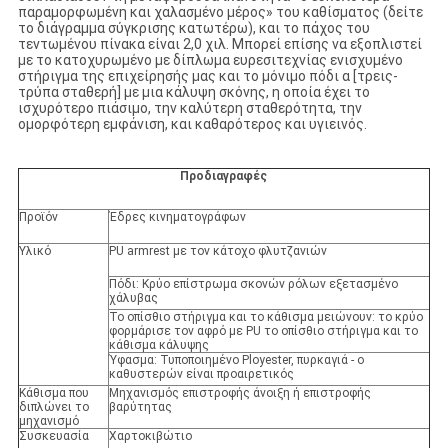
παραμορφωμένη και χαλασμένο μέρος» του καθίσματος (δείτε
το διάγραμμα σύγκρισης κατωτέρω), και το πάχος του
τεντωμένου πίνακα είναι 2,0 χιλ. Μπορεί επίσης να εξοπλιστεί
με το κατοχυρωμένο με δίπλωμα ευρεσιτεχνίας ενισχυμένο
στήριγμα της επιχείρησής μας και το μόνιμο πόδι α [τρεις-
τρύπα σταθερή] με μια κάλυψη σκόνης, η οποία έχει το
ισχυρότερο πιάσιμο, την καλύτερη σταθερότητα, την
ομορφότερη εμφάνιση, και καθαρότερος και υγιεινός.
Προδιαγραφές
Προϊόν
Έδρες κινηματογράφων
Υλικό
PU armrest με τον κάτοχο φλυτζανιών
Πόδι: Κρύο επίστρωμα σκονών ρόλων εξετασμένο
χάλυβας
Το οπίσθιο στήριγμα και το κάθισμα μειώνουν: το κρύο
φορμάρισε τον αφρό με PU το οπίσθιο στήριγμα και το
κάθισμα κάλυψης
Ύφασμα: Τυποποιημένο Ployester, πυρκαγιά - ο
καθυστερών είναι προαιρετικός
Κάθισμα που
Μηχανισμός επιστροφής άνοιξη ή επιστροφής
διπλώνει το
βαρύτητας
μηχανισμό
Συσκευασία
Χαρτοκιβώτιο