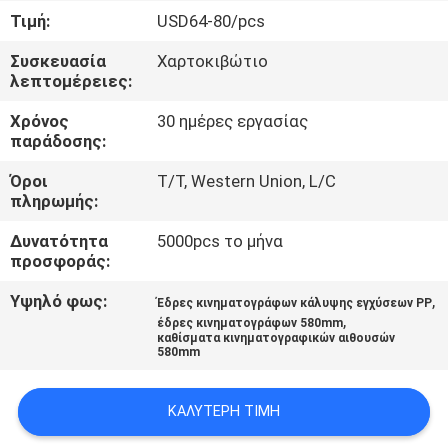
ΈΛΕΓΧΟΣ
Τιμή:
USD64-80/pcs
Συσκευασία
Χαρτοκιβώτιο
ΜΑΣ
λεπτομέρειες:
ΕΛΆΤΕ
Χρόνος
30 ημέρες εργασίας
ΣΕ
παράδοσης:
ΕΠΑΦΉ
Όροι
T/T, Western Union, L/C
πληρωμής:
ΜΕ
Δυνατότητα
5000pcs το μήνα
προσφοράς:
ΙΣΤΟΛΌΓΙΟ
Υψηλό φως:
,
Έδρες κινηματογράφων κάλυψης εγχύσεων PP
,
έδρες κινηματογράφων 580mm
ΖΗΤΉΣΤΕ
καθίσματα κινηματογραφικών αιθουσών
580mm
ΈΝΑ
ΑΠΌΣΠΑΣΜΑ
ΚΑΛΎΤΕΡΗ ΤΙΜΉ