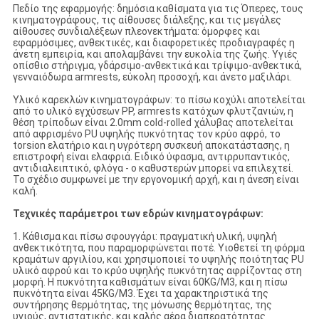
Πεδίο της εφαρμογής: δημόσια καθίσματα για τις Όπερες, τους
κινηματογράφους, τις αίθουσες διάλεξης, και τις μεγάλες
αίθουσες συνδιαλέξεων πλεονεκτήματα: όμορφες και
εφαρμόσιμες, ανθεκτικές, και διαφορετικές προδιαγραφές η
άνετη εμπειρία, και απολαμβάνει την ευκολία της ζωής. Υγιές
οπίσθιο στήριγμα, γδάρσιμο-ανθεκτικά και τρίψιμο-ανθεκτικά,
γενναιόδωρα armrests, εύκολη προσοχή, και άνετο μαξιλάρι.
Υλικό καρεκλών κινηματογράφων: το πίσω κοχύλι αποτελείται
από το υλικό εγχύσεων PP, armrests κατόχων φλυτζανιών, η
θέση τρίποδων είναι 2.0mm cold-rolled χάλυβας αποτελείται
από αφρισμένο PU υψηλής πυκνότητας τον κρύο αφρό, το
torsion ελατήριο και η υγρότερη συσκευή αποκατάστασης, η
επιστροφή είναι ελαφριά. Ειδικό ύφασμα, αντιρρυπαντικός,
αντιδιαλειπτικό, φλόγα - ο καθυστερών μπορεί να επιλεχτεί.
Το σχέδιο συμφωνεί με την εργονομική αρχή, και η άνεση είναι
καλή.
Τεχνικές παράμετροι των εδρών κινηματογράφων:
1. Κάθισμα και πίσω σφουγγάρι: πραγματική υλική, υψηλή
ανθεκτικότητα, που παραμορφώνεται ποτέ. Υιοθετεί τη φόρμα
κραμάτων αργιλίου, και χρησιμοποιεί το υψηλής ποιότητας PU
υλικό αφρού και το κρύο υψηλής πυκνότητας αφρίζοντας στη
μορφή. Η πυκνότητα καθισμάτων είναι 60KG/M3, και η πίσω
πυκνότητα είναι 45KG/M3. Έχει τα χαρακτηριστικά της
συντήρησης θερμότητας, της μόνωσης θερμότητας, της
υγιούς, αντιστατικής, και καλής αέρα διαπερατότητας