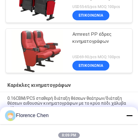
κάτοχο φλυτζανιών
USD55-65/pcs MOQ:100pcs
ΕΠΙΚΟΙΝΩΝΊΑ
Armrest PP έδρες
κινηματογράφων
USD69-90/pcs MOQ:100pcs
ΕΠΙΚΟΙΝΩΝΊΑ
Καρέκλες κινηματογράφων
0.16CBM/PCS σταθερή διάταξη θέσεων θεάτρων/διάταξη
θέσεων αιθουσών κινηματογράφων με το κρύο πόδι χάλυβα
ρόλων
Florence Chen
Ο εργονομικός κινηματογράφος έγκρισης σχεδίου ISO
προεδρεύει του πατώματος - που τοποθετείται
8:09 PM