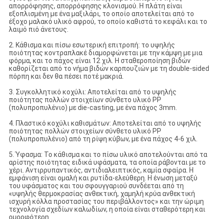
απορρόφησης, απορρόφησης κλονισμού. Η πλάτη είναι
εξοπλισμένη με ένα μαξιλάρι, το οποίο αποτελείται από το
έξοχο μαλακό υλικό αφρού, το οποίο καθιστά το κεφάλι και το
λαιμό πιό άνετους.
2. Κάθισμα και πίσω εσωτερική επιτροπή: το υψηλής
ποιότητας κοντραπλακέ διαμορφώνεται με την κάμψη με μια
φόρμα, και το πάχος είναι 12 χιλ. Η σταθεροποίηση βιδών
καθορίζεται από το νήμα βιδών καρπουζιών με τη double-sided
πόρπη και δεν θα πέσει ποτέ μακριά.
3. Συγκολλητικό κοχύλι: Αποτελείται από το υψηλής
ποιότητας πολλών στοιχείων σύνθετο υλικό PP
(πολυπροπυλένιο) με die-casting, με ένα πάχος 3mm.
4. Πλαστικό κοχύλι καθισμάτων: Αποτελείται από το υψηλής
ποιότητας πολλών στοιχείων σύνθετο υλικό PP
(πολυπροπυλένιο) από τη ρίψη κύβων, με ένα πάχος 4-6 χιλ.
5. Ύφασμα: Το κάθισμα και το πίσω υλικό αποτελούνται από τα
αρίστης ποιότητας ειδικά υφάσματα, τα οποία ράβονται με το
χέρι. Αντιρρυπαντικός, αντιδιαλειπτικός, καμία σφαίρα. Η
εμφάνιση είναι ομαλή και ρυτίδα-ελεύθερη. Η ένωση μεταξύ
του υφάσματος και του σφουγγαριού συνδέεται από τη
«υψηλής θερμοκρασίας ανθεκτική, χαμηλή κρύα ανθεκτική
ισχυρή κόλλα προστασίας του περιβάλλοντος» και την ώριμη
τεχνολογία σχεδίων καλωδίων, η οποία είναι σταθερότερη και
ομορφότερη.