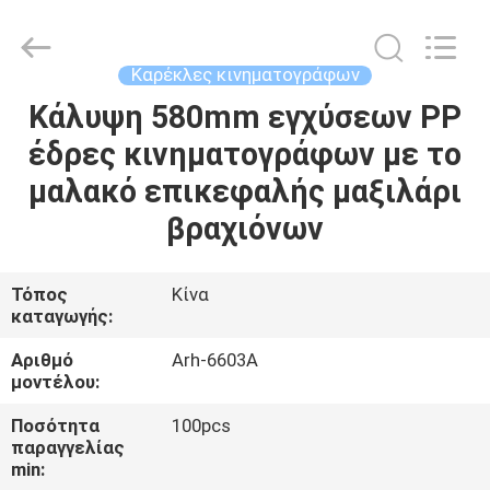
2026
Chongqing
Aireach
Commercial
Co.,Ltd.
Καρέκλες κινηματογράφων
All
Rights
Reserved.
Κάλυψη 580mm εγχύσεων PP
ΣΠΊΤΙ
έδρες κινηματογράφων με το
ΠΡΟΪΌΝΤΑ
μαλακό επικεφαλής μαξιλάρι
βραχιόνων
ΠΕΡΊΠΟΥ
ΕΜΕΊΣ
Τόπος
Κίνα
καταγωγής:
ΓΎΡΟΣ
Αριθμό
Arh-6603A
μοντέλου:
ΕΡΓΟΣΤΑΣΊΩΝ
Ποσότητα
100pcs
παραγγελίας
ΠΟΙΟΤΙΚΌΣ
min: