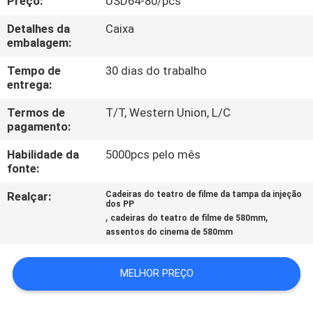
Preço:
USD64-80/pcs
CONTROLE
Detalhes da
Caixa
DA
embalagem:
QUALIDADE
Tempo de
30 dias do trabalho
entrega:
CONTACTE-
Termos de
T/T, Western Union, L/C
NOS
pagamento:
Habilidade da
5000pcs pelo mês
BLOG
fonte:
Realçar:
Cadeiras do teatro de filme da tampa da injeção
dos PP
PEÇA
,
,
cadeiras do teatro de filme de 580mm
assentos do cinema de 580mm
UMAS
CITAÇÕES
MELHOR PREÇO
MAPA