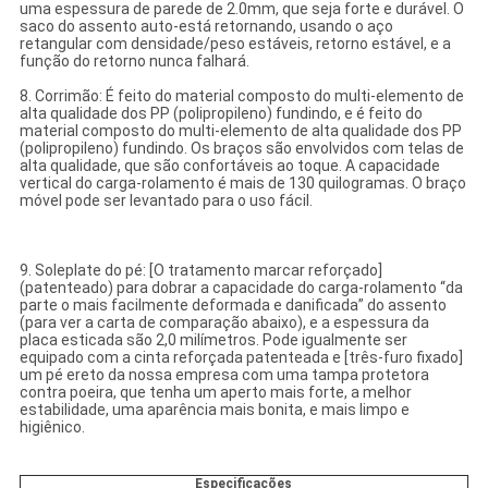
uma espessura de parede de 2.0mm, que seja forte e durável. O
saco do assento auto-está retornando, usando o aço
retangular com densidade/peso estáveis, retorno estável, e a
função do retorno nunca falhará.
8. Corrimão: É feito do material composto do multi-elemento de
alta qualidade dos PP (polipropileno) fundindo, e é feito do
material composto do multi-elemento de alta qualidade dos PP
(polipropileno) fundindo. Os braços são envolvidos com telas de
alta qualidade, que são confortáveis ao toque. A capacidade
vertical do carga-rolamento é mais de 130 quilogramas. O braço
móvel pode ser levantado para o uso fácil.
9. Soleplate do pé: [O tratamento marcar reforçado]
(patenteado) para dobrar a capacidade do carga-rolamento “da
parte o mais facilmente deformada e danificada” do assento
(para ver a carta de comparação abaixo), e a espessura da
placa esticada são 2,0 milímetros. Pode igualmente ser
equipado com a cinta reforçada patenteada e [três-furo fixado]
um pé ereto da nossa empresa com uma tampa protetora
contra poeira, que tenha um aperto mais forte, a melhor
estabilidade, uma aparência mais bonita, e mais limpo e
higiênico.
Especificações