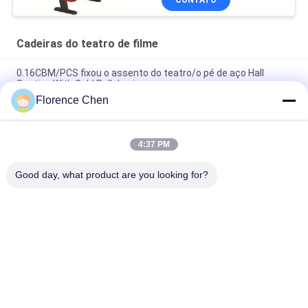
Cadeiras do teatro de filme
0.16CBM/PCS fixou o assento do teatro/o pé de aço Hall
Seating With Cold Roll do cinema
Florence Chen
O teatro de filme ergonômico da aprovação do ISO do projeto
preside o assoalho - montado
4:37 PM
O teatro à prova de fogo da tela assenta/assento comercial
ISO9001 do teatro certificado
Good day, what product are you looking for?
Categorias populares
Todos
Assento Retrátil Do 
Assento 
Bleacher
Telescópico Do 
Bleacher
Bleacher Plástico 
Assentos De 
Seat
Cubeta Do Estádio