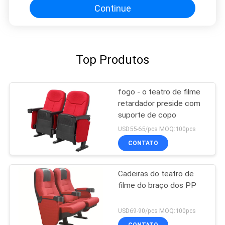
Continue
Top Produtos
fogo - o teatro de filme
retardador preside com
suporte de copo
USD55-65/pcs MOQ:100pcs
CONTATO
Cadeiras do teatro de
filme do braço dos PP
USD69-90/pcs MOQ:100pcs
CONTATO