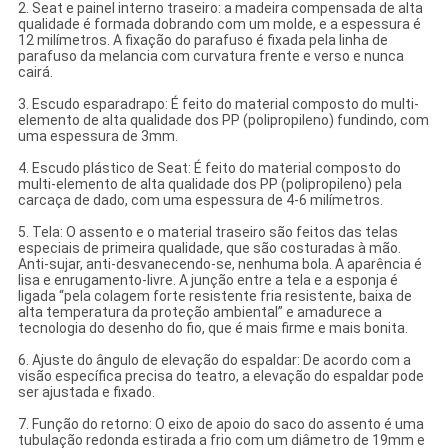
2. Seat e painel interno traseiro: a madeira compensada de alta
qualidade é formada dobrando com um molde, e a espessura é
12 milímetros. A fixação do parafuso é fixada pela linha de
parafuso da melancia com curvatura frente e verso e nunca
cairá.
3. Escudo esparadrapo: É feito do material composto do multi-
elemento de alta qualidade dos PP (polipropileno) fundindo, com
uma espessura de 3mm.
4. Escudo plástico de Seat: É feito do material composto do
multi-elemento de alta qualidade dos PP (polipropileno) pela
carcaça de dado, com uma espessura de 4-6 milímetros.
5. Tela: O assento e o material traseiro são feitos das telas
especiais de primeira qualidade, que são costuradas à mão.
Anti-sujar, anti-desvanecendo-se, nenhuma bola. A aparência é
lisa e enrugamento-livre. A junção entre a tela e a esponja é
ligada “pela colagem forte resistente fria resistente, baixa de
alta temperatura da proteção ambiental” e amadurece a
tecnologia do desenho do fio, que é mais firme e mais bonita.
6. Ajuste do ângulo de elevação do espaldar: De acordo com a
visão específica precisa do teatro, a elevação do espaldar pode
ser ajustada e fixado.
7. Função do retorno: O eixo de apoio do saco do assento é uma
tubulação redonda estirada a frio com um diâmetro de 19mm e