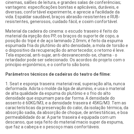
cinemas, salões de leitura, e grandes salas de conferências;
vantagens: especificações bonitas e aplicáveis, duráveis, e
diversas; confortável experimente, e aprecie a facilidade da
vida. Espaldar saudável, braços abrasão-resistentes e RUB-
resistentes, generosos, cuidado fácil, e coxim confortável.
Material da cadeira do cinema: o escudo traseiro é feito do
material da injeção dos PP, os braços do suporte de copo, a
posição do tripé é de aço laminado 2.0mm; é feito da espuma
espumada fria do plutônio do alto densidade, a mola de torsão e
o dispositivo da recuperação do amortecedor, o retorno é leve.
Tela especial, anti-sujar, anti-desvanecendo-se, chama - o
retardador pode ser selecionado. Os acordos do projeto com o
princípio ergonômico, e o conforto são bons.
Parâmetros técnicos de cadeiras do teatro de filme:
1. Seat e esponja traseira: material real, superação alta, nunca
deformada. Adota o molde da liga de alumínio, e usa o material
de alta qualidade da espuma do plutônio e o frio do alto
densidade que espumam para dar forma. A densidade do
assento é 60KG/M3, e a densidade traseira é 45KG/M3. Tem as
características da preservação do calor, da isolação térmica, da
absorção sadia, da absorção de choque, de antiestáticas, e boa
permeabilidade do ar. A parte traseira é equipada com um
descanso, que seja feito do material macio super da espuma,
que faz a cabeça e o pescoço mais confortáveis.