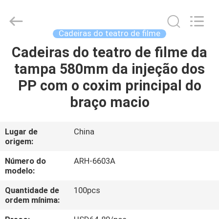
2026
Chongqing
Aireach
Commercial
Co.,Ltd.
Cadeiras do teatro de filme
All
Rights
Reserved.
Cadeiras do teatro de filme da
CASA
tampa 580mm da injeção dos
PRODUTOS
PP com o coxim principal do
braço macio
SOBRE
NÓS
Lugar de
China
origem:
EXCURSÃO
Número do
ARH-6603A
modelo:
DA
Quantidade de
100pcs
FÁBRICA
ordem mínima: