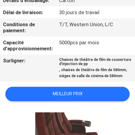
Détails d'emballage:
Carton
Délai de livraison:
30 jours de travail
CONTRÔLE
DE
Conditions de
T/T, Western Union, L/C
paiement:
QUALITÉ
Capacité
5000pcs par mois
d'approvisionnement:
CONTACTEZ-
Surligner:
Chaises de théâtre de film de couverture
NOUS
d'injection de pp
,
,
chaises de théâtre de film de 580mm
sièges de salle de cinéma de 580mm
BLOGS
MEILLEUR PRIX
DEMANDEZ
UNE
CITATION