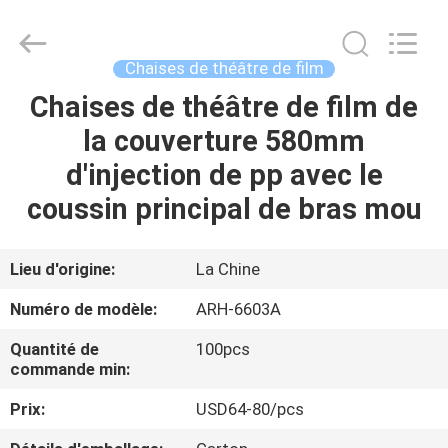
-
2026
Chongqing
Aireach
Commercial
Chaises de théâtre de film
Co.,Ltd.
All
Chaises de théâtre de film de
MAISON
Rights
Reserved.
la couverture 580mm
PRODUITS
d'injection de pp avec le
coussin principal de bras mou
AU
SUJET
Lieu d'origine:
La Chine
DE
Numéro de modèle:
ARH-6603A
NOUS
Quantité de
100pcs
commande min:
VISITE
Prix:
USD64-80/pcs
D'USINE