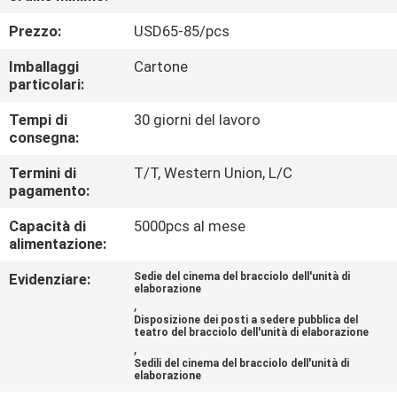
CONTROLLO
Prezzo:
USD65-85/pcs
DI
Imballaggi
Cartone
QUALITÀ
particolari:
Tempi di
30 giorni del lavoro
CONTATTICI
consegna:
Termini di
T/T, Western Union, L/C
BLOG
pagamento:
Capacità di
5000pcs al mese
RICHIEDA
alimentazione:
UNA
Evidenziare:
Sedie del cinema del bracciolo dell'unità di
elaborazione
CITAZIONE
,
Disposizione dei posti a sedere pubblica del
teatro del bracciolo dell'unità di elaborazione
,
MAPPA
Sedili del cinema del bracciolo dell'unità di
elaborazione
DEL