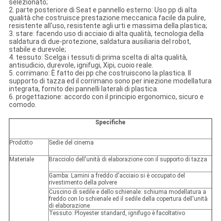
selezionato;
2. parte posteriore di Seat e pannello esterno: Uso pp di alta
qualità che costruisce prestazione meccanica facile da pulire,
resistente all'uso, resistente agli urti e massima della plastica;
3. stare: facendo uso di acciaio di alta qualità, tecnologia della
saldatura di due-protezione, saldatura ausiliaria del robot,
stabile e durevole;
4. tessuto: Scelga i tessuti di prima scelta di alta qualità,
antisudicio, durevole, ignifugi, Xipi, cuoio reale.
5. corrimano: È fatto dei pp che costruiscono la plastica. Il
supporto di tazza ed il corrimano sono per iniezione modellatura
integrata, fornito dei pannelli laterali di plastica.
6. progettazione: accordo con il principio ergonomico, sicuro e
comodo.
Specifiche
Prodotto
Sedie del cinema
Materiale
Bracciolo dell'unità di elaborazione con il supporto di tazza
Gamba: Lamini a freddo d'acciaio si è occupato del
rivestimento della polvere
Cuscino di sedile e dello schienale: schiuma modellatura a
freddo con lo schienale ed il sedile della copertura dell'unità
di elaborazione
Tessuto: Ployester standard, ignifugo è facoltativo