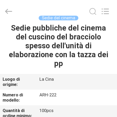
2021
-
2026
Chongqing
Aireach
Sedie del cinema
Commercial
Co.,Ltd.
Sedie pubbliche del cinema
CASA
All
Rights
Reserved.
del cuscino del bracciolo
PRODOTTI
spesso dell'unità di
elaborazione con la tazza dei
CIRCA
pp
NOI
Luogo di
La Cina
origine:
GIRO
DELLA
Numero di
ARH-222
modello:
FABBRICA
Quantità di
100pcs
ordine minimo: