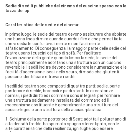
Sedie di sedili pubbliche del cinema del cuscino spesso con la
tazza dei pp
Caratteristica delle sedie del cinema:
In primo luogo, le sedie del teatro devono assicurare che abbiate
una buona linea di mira quando guarda i film e che permettiate
che vi sediate confortevolmente e non facilmente
affaticamento. Di conseguenza, la maggior parte delle sedie del
teatro usano i cuscini del tipo di sofà. Per facilitare
l'evacuazione della gente quando lascia la sede, le sedie del
teatro principalmente adottano una struttura con un cuscino
reversibile. I sedili inoltre devono considerare la numerazione e le
facilità d'accensione locali nello scuro, di modo che gli utenti
possono identificare e trovare i sedili.
I sedili del teatro sono composti di quattro parti: sedile, parte
posteriore di sedile, braccioli e piedi stanti. In circostanze
normali, i piedi diritti ed i corrimani sono integrati per formare
una struttura saldamente installata del corrimano ed il
meccanismo costituente è generalmente una struttura del
acciaio-legno o una struttura della acciaio-plastica.
1. Schiuma della parte posteriore di Seat: adotta il poliuretano di
alta densità freddo-ha spumato spugna stereotipata, con le
alte caratteristiche della resilienza, ignifughe può essere