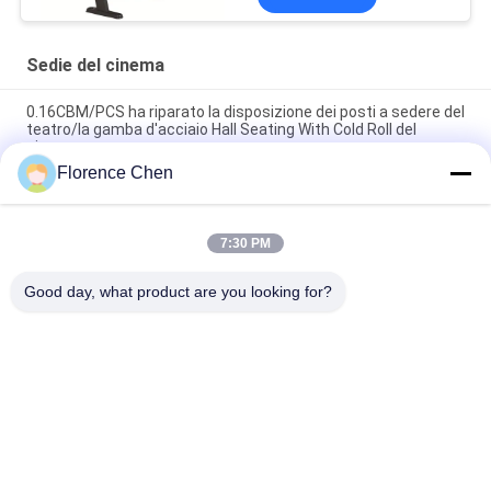
Sedie del cinema
0.16CBM/PCS ha riparato la disposizione dei posti a sedere del
teatro/la gamba d'acciaio Hall Seating With Cold Roll del
cinema
Florence Chen
Il cinema ergonomico di approvazione di iso di progettazione
presiede fisso
7:30 PM
Il teatro a prova di fuoco del tessuto mette/disposizione dei
posti a sedere commerciale ISO9001 del teatro certificata
Good day, what product are you looking for?
Categorie popolari
Tutti
Disposizione Dei 
Disposizione Dei 
Posti A Sedere 
Posti A Sedere 
Ritrattabile Del 
Telescopica Del 
Bleacher Di Plastica 
Sedili Avvolgenti 
Bleacher
Bleacher
Seat
Dello Stadio