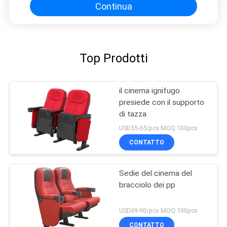
Continua
Top Prodotti
il cinema ignifugo
presiede con il supporto
di tazza
USD55-65/pcs MOQ:100pcs
CONTATTO
Sedie del cinema del
bracciolo dei pp
USD69-90/pcs MOQ:100pcs
CONTATTO