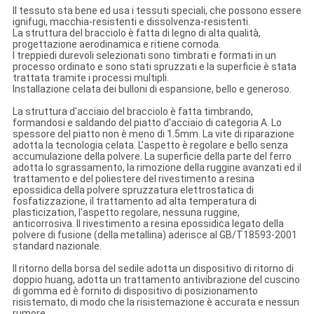
Il tessuto sta bene ed usa i tessuti speciali, che possono essere
ignifugi, macchia-resistenti e dissolvenza-resistenti.
La struttura del bracciolo è fatta di legno di alta qualità,
progettazione aerodinamica e ritiene comoda.
I treppiedi durevoli selezionati sono timbrati e formati in un
processo ordinato e sono stati spruzzati e la superficie è stata
trattata tramite i processi multipli.
Installazione celata dei bulloni di espansione, bello e generoso.
La struttura d'acciaio del bracciolo è fatta timbrando,
formandosi e saldando del piatto d'acciaio di categoria A. Lo
spessore del piatto non è meno di 1.5mm. La vite di riparazione
adotta la tecnologia celata. L'aspetto è regolare e bello senza
accumulazione della polvere. La superficie della parte del ferro
adotta lo sgrassamento, la rimozione della ruggine avanzati ed il
trattamento e del poliestere del rivestimento a resina
epossidica della polvere spruzzatura elettrostatica di
fosfatizzazione, il trattamento ad alta temperatura di
plasticization, l'aspetto regolare, nessuna ruggine,
anticorrosiva. Il rivestimento a resina epossidica legato della
polvere di fusione (della metallina) aderisce al GB/T18593-2001
standard nazionale.
Il ritorno della borsa del sedile adotta un dispositivo di ritorno di
doppio huang, adotta un trattamento antivibrazione del cuscino
di gomma ed è fornito di dispositivo di posizionamento
risistemato, di modo che la risistemazione è accurata e nessun
rumore.