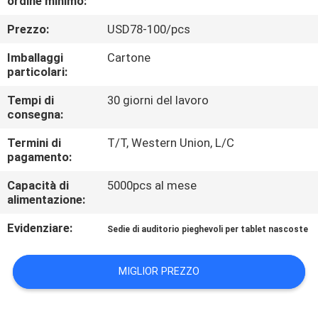
ordine minimo:
CONTROLLO
Prezzo:
USD78-100/pcs
DI
QUALITÀ
Imballaggi
Cartone
particolari:
CONTATTICI
Tempi di
30 giorni del lavoro
consegna:
Termini di
T/T, Western Union, L/C
BLOG
pagamento:
Capacità di
5000pcs al mese
RICHIEDA
alimentazione:
UNA
Evidenziare:
Sedie di auditorio pieghevoli per tablet nascoste
CITAZIONE
MIGLIOR PREZZO
MAPPA
DEL