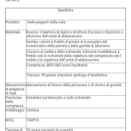
Specifiche
Prodotto
Sedie pieganti della sala
Materiale
Braccio: Copertura di legno e struttura d'acciaio o bracciolo o
alluminio dell'unità di elaborazione
Gamba: Lamini a freddo d'acciaio si è occupato del
rivestimento della polvere o della gamba di alluminio
Cuscino di sedile e dello schienale: schiuma modellatura a
freddo con lo schienale della copertura del compensato ed il
sedile o la copertura dell'unità di elaborazione
Compressa: MDF/ABS sono facoltativi
Tessuto: Ployester standard, ignifugo è facoltativo
Meccanismo
Meccanismo di ritorno della primavera o di ritorno di gravità
di piegatura
di Seat
Posizione
Installato sul bracciolo o sullo schienale
della
compressa
Imballaggio
Cartone
MOQ
100PCS
Termine di
30 giorni secondo la quantità