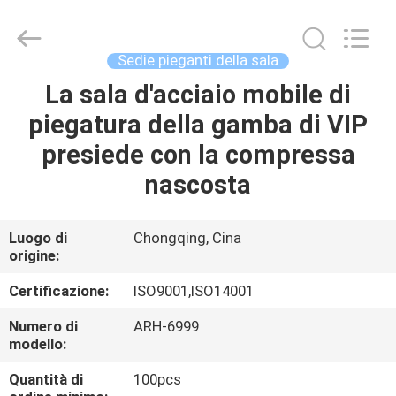
2021
-
2026
Chongqing
Aireach
Sedie pieganti della sala
Commercial
Co.,Ltd.
La sala d'acciaio mobile di
CASA
All
Rights
Reserved.
piegatura della gamba di VIP
PRODOTTI
presiede con la compressa
nascosta
CIRCA
NOI
Luogo di
Chongqing, Cina
origine:
GIRO
Certificazione:
ISO9001,ISO14001
DELLA
Numero di
ARH-6999
modello:
FABBRICA
Quantità di
100pcs