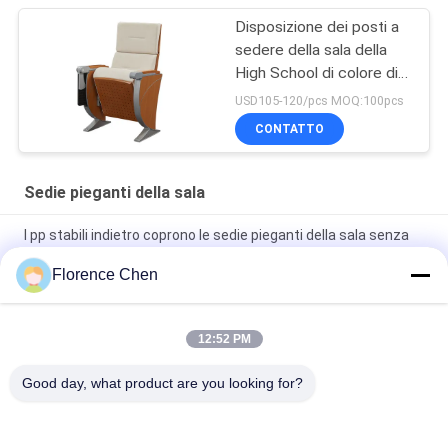
Disposizione dei posti a
sedere della sala della
High School di colore di
legno di faggio
USD105-120/pcs MOQ:100pcs
CONTATTO
Sedie pieganti della sala
I pp stabili indietro coprono le sedie pieganti della sala senza
compressa
Florence Chen
La sala d'acciaio mobile di piegatura della gamba di VIP
presiede con la compressa nascosta
12:52 PM
Sedie pieganti d'acciaio della sala dello spruzzo elettrostatico
molle del cuscino
Good day, what product are you looking for?
Categorie popolari
Tutti