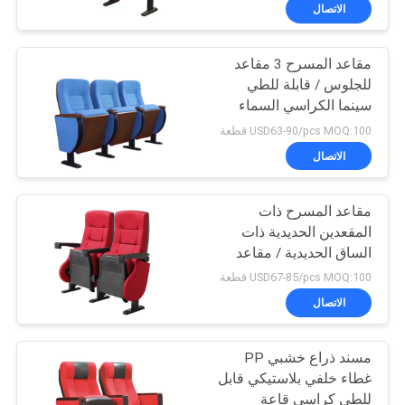
الاتصال
مراقبة
مقاعد المسرح 3 مقاعد
الجودة
للجلوس / قابلة للطي
سينما الكراسي السماء
اتصل
الزرقاء تتلاشى
USD63-90/pcs MOQ:100 قطعة
بنا
الاتصال
مقاعد المسرح ذات
BLOG
المقعدين الحديدية ذات
الساق الحديدية / مقاعد
اطلب
المسرح العام المقاومة
USD67-85/pcs MOQ:100 قطعة
للبقع
اقتباس
الاتصال
مسند ذراع خشبي PP
خريطة
غطاء خلفي بلاستيكي قابل
الموقع
للطي كراسي قاعة