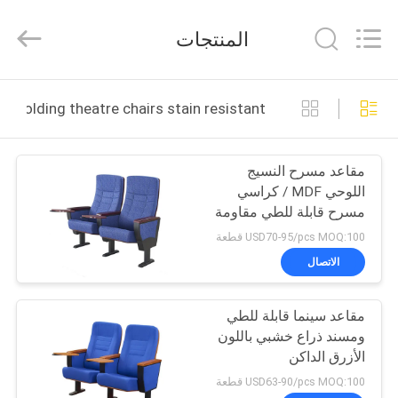
Chongqing
Aireach
Commercial
المنتجات
Co.,Ltd.
All
Rights
Reserved.
منزل،
folding theatre chairs stain resistant التصنيع عبر الإنترنت
بيت
مقاعد مسرح النسيج
منتجات
اللوحي MDF / كراسي
مسرح قابلة للطي مقاومة
معلومات
للبقع
USD70-95/pcs MOQ:100 قطعة
عنا
الاتصال
مقاعد سينما قابلة للطي
جولة
ومسند ذراع خشبي باللون
في
الأزرق الداكن
المعمل
USD63-90/pcs MOQ:100 قطعة