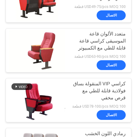
USD49-75/pcs MOQ:100 قطعة
PRIVACY
الاتصال
POLICY
متعدد الألوان قاعة
الموسيقى كراسي قاعة
قابلة للطي مع الكمبيوتر
اللوحي
USD63-90/pcs MOQ:100 قطعة
الاتصال
كراسي VIP المنقولة بساق
فولاذية قابلة للطي مع
قرص مخفي
USD78-100/pcs MOQ:100 قطعة
الاتصال
رمادي اللون الخشب