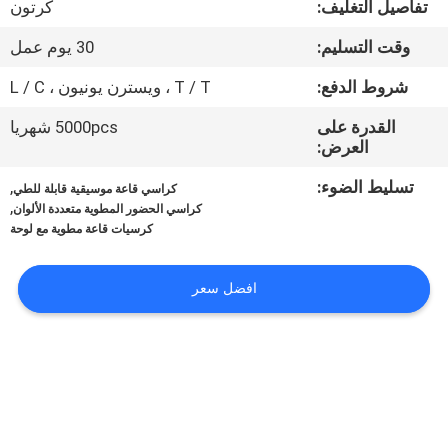
تفاصيل التغليف:
كرتون
مراقبة
وقت التسليم:
30 يوم عمل
الجودة
شروط الدفع:
T / T ، ويسترن يونيون ، L / C
القدرة على
5000pcs شهريا
اتصل
العرض:
بنا
تسليط الضوء:
,
كراسي قاعة موسيقية قابلة للطي
,
كراسي الحضور المطوية متعددة الألوان
كرسيات قاعة مطوية مع لوحة
مدونات
افضل سعر
اطلب
اقتباس
خريطة
الموقع