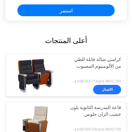
استمر
أعلى المنتجات
كراسي صالة قابلة للطي
من الألومنيوم المصبوب
USD105-115/pcs MOQ:100 قطعة
الاتصال
قاعة المدرسة الثانوية بلون
خشب الزان جلوس
USD105-120/pcs MOQ:100 قطعة