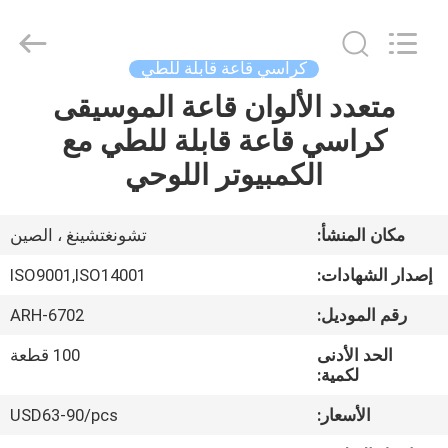
Chongqing
Aireach
Commercial
Co.,Ltd.
All
كراسي قاعة قابلة للطي
Rights
Reserved.
متعدد الألوان قاعة الموسيقى
منزل،
كراسي قاعة قابلة للطي مع
بيت
الكمبيوتر اللوحي
منتجات
مكان المنشأ:
تشونغتشينغ ، الصين
معلومات
إصدار الشهادات:
ISO9001,ISO14001
عنا
رقم الموديل:
ARH-6702
الحد الأدنى
100 قطعة
جولة
لكمية:
في
الأسعار:
USD63-90/pcs
المعمل