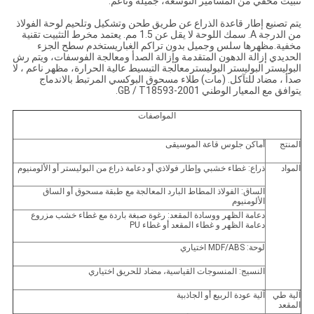
تثبيت مخفي من المسامير التوسعة، جميلة وناعم.
يتم تصنيع إطار قاعدة الذراع عن طريق طحن وتشكيل وتلحيم لوحة الفولاذ
من الدرجة A. سمك اللوحة لا يقل عن 1.5 مم. يعتمد مخرط التثبيت تقنية
مخفية.مظهرها سلس وجميل بدون تراكم الغباريستخدم سطح الجزء
الحديدي إزالة الدهون المتقدمة وإزالة الصدأ ومعالجة الفوسفات، ويتم رش
البوليستر البوليستر البوليسترمعالجة التبسيط عالية الحرارة، مظهر ناعم ، لا
صدأ ، مضاد للتآكل. (مات) طلاء مسحوق البوكسي المرتبط بالاندماج
يتوافق مع المعيار الوطني GB / T18593-2001.
المواصفات
المنتج
أماكن جلوس قاعة الموسيقى
المواد
ذراع: غطاء خشبي وإطار فولاذي أو دعامة ذراع من البوليستر أو الألومنيوم
الساق: الفولاذ المطاط البارد المعالجة مع طبقة مسحوق أو الساق
الألومنيوم
دعامة الظهر ووسادة المقعد: رغوة صبغة باردة مع غطاء خشب مزروع
دعامة الظهر و غطاء المقعد أو غطاء PU
لوحة: MDF/ABS اختياري
النسيج: المنسوجات القياسية، مضاد للحريق اختياري
آلية طي
آلية عودة الربيع أو الجاذبية
المقعد