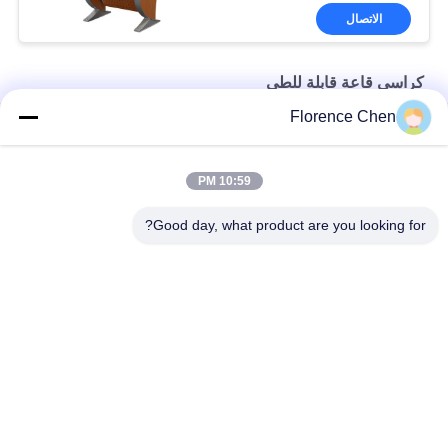
الاتصال
كراسي قاعة قابلة للطي
Florence Chen
غطاء خلفي مستقر PP قابل للطي كراسي قاعة بدون جهاز لوحي
كراسي VIP المنقولة بساق فولاذية قابلة للطي مع قرص مخفي
10:59 PM
وسادة لينة بالكهرباء الساكنه بالرش الصلب قابلة للطي كراسي القاعة
Good day, what product are you looking for?
فئات شعبية
جميع
مقعد تلسكوبي
مقاعد قابلة للطي
مقاعد دلو الملعب
مقعد مبيض بلاستيك
مقاعد استاد قابلة 
المدرجات المحمولة 