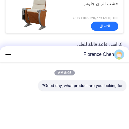
خشب الزان جلوس
USD105-120/pcs MOQ:100 قطعة
الاتصال
كراسي قاعة قابلة للطي
Florence Chen
غطاء خلفي مستقر PP قابل للطي كراسي قاعة بدون جهاز لوحي
كراسي VIP المنقولة بساق فولاذية قابلة للطي مع قرص مخفي
8:05 AM
وسادة لينة بالكهرباء الساكنه بالرش الصلب قابلة للطي كراسي القاعة
Good day, what product are you looking for?
فئات شعبية
جميع
مقعد تلسكوبي
مقاعد قابلة للطي