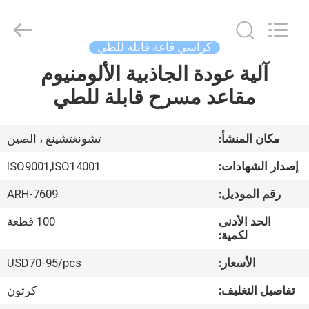
Chongqing
Aireach
Commercial
Co.,Ltd.
All
كراسي قاعة قابلة للطي
Rights
Reserved.
آلية عودة الجاذبية الألومنيوم
منزل،
مقاعد مسرح قابلة للطي
بيت
منتجات
مكان المنشأ:
تشونغتشينغ ، الصين
إصدار الشهادات:
ISO9001,ISO14001
معلومات
رقم الموديل:
ARH-7609
عنا
الحد الأدنى
100 قطعة
لكمية:
جولة
الأسعار:
USD70-95/pcs
في
تفاصيل التغليف:
كرتون
المعمل