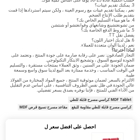
3. يمكنك تقديم عينات؟
نعم ، يمكننا تقديم عينات مع رسوم العينة ، ولكن سيتم استردادها إذا قمت
بتقديم طلب الإنتاج الضخم.
4. ما هو ميناء التسليم الخاص بك؟
من تشونغتشينغ وشانغهاي وقوانغتشو أو شنتشن
5. ما شروط الدفع الخاصة بك؟
يفضل نقل TT.
6. هل لديك اختيار اللون؟
نعم ، لدينا ألوان متعددة للعملاء.
لماذا أخترتنا؟
التجار الصادقون: نصر على رقابة صارمة على جودة المنتج ، ونعتمد على
الجودة لتوسيع السوق ، وتشجيع الابتكار التكنولوجي.
ضمان الجودة: على مر السنين ، وثق العملاء بمنتجات مستقرة ، والتسليم
في الوقت المناسب ، وخدمة ممتازة بعد البيع.لدينا سوق واسع وسمعة
طيبة.
الالتزام بالسعر: لضمان موثوقية المنتج ، جميع المواد المختارة من الفولاذ
عالي الجودة.في ظل نفس الظروف التنافسية ، على أساس عدم التقليل
من الأداء الفني للمنتج ، فإننا نوفره بصدق بسعر تفضيلي.
MDF Tablet كراسي مسرح قابلة للطي
كراسي مسرح قابلة للطي مقاومة للبقع
مقاعد مسرح نسيج قرص MDF
احصل على افضل سعر ل