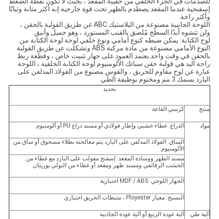
للصدمات في الجزء الخلفي من حقيبة المقعد ، بحيث لا تكون نقطة الضغط
إسفنجية عندما المقعد يصطدم بالظهر تحت قوة خارجية.إنه أكثر متانة وثباتًا
وأكثر راحة.
اللوحة الجانبية مصنوعة من البلاستيك ABC عن طريق القولبة بالحقن ،
ولن تتشوه أبدًا.السطح مُلصق بالقنب المستورد ، وهو جميل وأنيق.
لوح الكتابة: يمكن ضبطه كنوع أمامي ونوع خلفي.لوحة لوحة الكتابة من
النوع الأمامي مصنوعة من مادة مركبة ABS وتشكلت عن طريق القولبة
بالحقن في وقت واحد.يعتمد العمود على جهاز تثبيت خاص ، وقطعة ربط
راحة اليد هي قولبة حقن سبائك الألومنيوم.لوحة الكتابة الخلفية ، اللوحة
عبارة عن لوح مقاوم للحريق ، والقوس مصنوع من الفولاذ المدلفن على
البارد بسمك 3 مم ومختوم بوظيفة الطي.
تحديد
منتج
كرسي القاعة
مواد
الذراع: غطاء خشبي وإطار فولاذي أو مسند ذراع PU أو ألومنيوم
الساق: الفولاذ المدلفن على البارد يتم معالجته بطلاء مسحوق أو ساق من
الألومنيوم
مسند الظهر ووسادة المقعد: إسفنج مقولب على البارد مع غطاء من
الخشب الرقائقي ومسند ظهر ومقعد أو غطاء من البولي يوريثان
الجهاز اللوحي: MDF / ABS اختيارية
النسيج: معيار Ployester ، مثبطات الحريق اختياري
آلية طي
آلية عودة الربيع أو آلية عودة الجاذبية