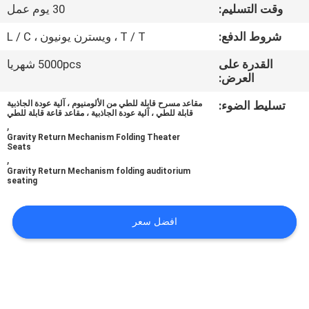
وقت التسليم:
30 يوم عمل
مراقبة
شروط الدفع:
T / T ، ويسترن يونيون ، L / C
الجودة
القدرة على
5000pcs شهريا
العرض:
اتصل
تسليط الضوء:
مقاعد مسرح قابلة للطي من الألومنيوم ، آلية عودة الجاذبية
قابلة للطي ، آلية عودة الجاذبية ، مقاعد قاعة قابلة للطي
بنا
,
Gravity Return Mechanism Folding Theater
Seats
,
مدونات
Gravity Return Mechanism folding auditorium
seating
اطلب
افضل سعر
اقتباس
خريطة
الموقع