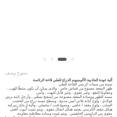
PRIVACY
POLICY
منتوج وصف
آلية عودة الجاذبية الألومنيوم الذراع للطي قاعة الرئاسة
سمة من سمات كرسي القاعة للطي:
ظهر المقعد مصنوع من قماش خاص ، والذي يمكن أن يكون مثبطًا للهب ،
ومقاومًا للبقع ، وغير عفوي ، وغير قابل للبهت ، وآمن.
مسند الظهر ووسادة المقعد مصنوعة من إسفنج نمطي ، وأرجل ثابتة برش
فولاذي ، ولوح كتابة ثلاثي أمين مدمج ، وسطح مسند ذراع من الخشب
الصلب ، ولوح مقعد / خلفي ، ونسيج قنب / مخملي ، وآلية إرجاع زنبركية
هيكل مقعد الكرسي: يعتمد هيكل اتصال مقوى ، ويتم تثبيت أنبوب أفقي
مقوى بين الزاويتين الخلفيتين ، ويتم تثبيت وسادة مطاطية مقاومة