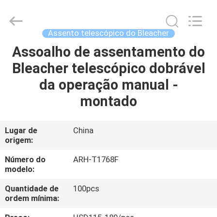
2026
Chongqing
Aireach
Commercial
Co.,Ltd.
Assento telescópico do Bleacher
All
Rights
Reserved.
Assoalho de assentamento do
CASA
Bleacher telescópico dobrável
PRODUTOS
da operação manual -
montado
SOBRE
NÓS
Lugar de
China
origem:
EXCURSÃO
Número do
ARH-T1768F
modelo:
DA
Quantidade de
100pcs
FÁBRICA
ordem mínima: