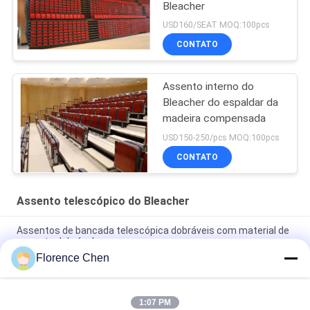
Bleacher
USD160/SEAT MOQ:100pcs
CONTATO
Assento interno do
Bleacher do espaldar da
madeira compensada
USD150-250/pcs MOQ:100pcs
CONTATO
Assento telescópico do Bleacher
Assentos de bancada telescópica dobráveis com material de
assento dobrável
Florence Chen
Purificador telescópico em camadas com opção de piso de
compensado ou PVC com corredor e corrimão
1:07 PM
Esquadra telescópica de assento de tecido em plataforma de