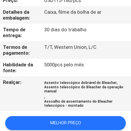
Preço:
USD115-180/pcs
CONTROLE
Detalhes da
Caixa, filme da bolha de ar
DA
embalagem:
QUALIDADE
Tempo de
30 dias do trabalho
entrega:
CONTACTE-
Termos de
T/T, Western Union, L/C
NOS
pagamento:
Habilidade da
5000pcs pelo mês
BLOG
fonte:
Realçar:
,
Assento telescópico dobrável do Bleacher
Assento telescópico do Bleacher da operação
PEÇA
manual
,
UMAS
Assoalho de assentamento do Bleacher
telescópico - montado
CITAÇÕES
MELHOR PREÇO
MAPA