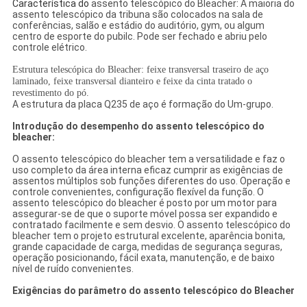
Característica do
assento telescópico do Bleacher
:
A maioria do
assento telescópico da tribuna são colocados na sala de
conferências, salão e estádio do auditório, gym, ou algum
centro de esporte do pubilc. Pode ser fechado e abriu pelo
controle elétrico.
Estrutura telescópica do Bleacher: feixe transversal traseiro de aço
laminado, feixe transversal dianteiro e feixe da cinta tratado o
revestimento do pó.
A estrutura da placa Q235 de aço é formação do Um-grupo.
Introdução do desempenho do assento telescópico do
bleacher:
O assento telescópico do bleacher tem a versatilidade e faz o
uso completo da área interna eficaz cumprir as exigências de
assentos múltiplos sob funções diferentes do uso. Operação e
controle convenientes, configuração flexível da função. O
assento telescópico do bleacher é posto por um motor para
assegurar-se de que o suporte móvel possa ser expandido e
contratado facilmente e sem desvio. O assento telescópico do
bleacher tem o projeto estrutural excelente, aparência bonita,
grande capacidade de carga, medidas de segurança seguras,
operação posicionando, fácil exata, manutenção, e de baixo
nível de ruído convenientes.
Exigências do parâmetro do assento telescópico do Bleacher