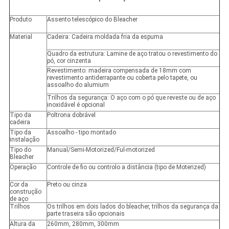
Produto
Assento telescópico do Bleacher
Material
Cadeira: Cadeira moldada fria da espuma
Quadro da estrutura: Lamine de aço tratou o revestimento do
pó, cor cinzenta
Revestimento: madeira compensada de 18mm com
revestimento antiderrapante ou coberta pelo tapete, ou
assoalho do alumium
Trilhos da segurança: O aço com o pó que reveste ou de aço
inoxidável é opcional
Tipo da
Poltrona dobrável
cadeira
Tipo da
Assoalho - tipo montado
instalação
Tipo do
Manual/Semi-Motorized/Ful-motorized
Bleacher
Operação
Controle de fio ou controlo a distância (tipo de Moterized)
Cor da
Preto ou cinza
construção
de aço
Trilhos
Os trilhos em dois lados do bleacher, trilhos da segurança da
parte traseira são opcionais
Altura da
260mm, 280mm, 300mm