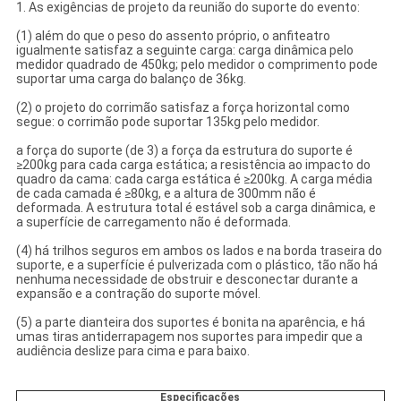
1. As exigências de projeto da reunião do suporte do evento:
(1) além do que o peso do assento próprio, o anfiteatro
igualmente satisfaz a seguinte carga: carga dinâmica pelo
medidor quadrado de 450kg; pelo medidor o comprimento pode
suportar uma carga do balanço de 36kg.
(2) o projeto do corrimão satisfaz a força horizontal como
segue: o corrimão pode suportar 135kg pelo medidor.
a força do suporte (de 3) a força da estrutura do suporte é
≥200kg para cada carga estática; a resistência ao impacto do
quadro da cama: cada carga estática é ≥200kg. A carga média
de cada camada é ≥80kg, e a altura de 300mm não é
deformada. A estrutura total é estável sob a carga dinâmica, e
a superfície de carregamento não é deformada.
(4) há trilhos seguros em ambos os lados e na borda traseira do
suporte, e a superfície é pulverizada com o plástico, tão não há
nenhuma necessidade de obstruir e desconectar durante a
expansão e a contração do suporte móvel.
(5) a parte dianteira dos suportes é bonita na aparência, e há
umas tiras antiderrapagem nos suportes para impedir que a
audiência deslize para cima e para baixo.
Especificações