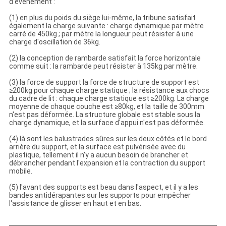
d'événement :
(1) en plus du poids du siège lui-même, la tribune satisfait
également la charge suivante : charge dynamique par mètre
carré de 450kg ; par mètre la longueur peut résister à une
charge d'oscillation de 36kg.
(2) la conception de rambarde satisfait la force horizontale
comme suit : la rambarde peut résister à 135kg par mètre.
(3) la force de support la force de structure de support est
≥200kg pour chaque charge statique ; la résistance aux chocs
du cadre de lit : chaque charge statique est ≥200kg. La charge
moyenne de chaque couche est ≥80kg, et la taille de 300mm
n'est pas déformée. La structure globale est stable sous la
charge dynamique, et la surface d'appui n'est pas déformée.
(4) là sont les balustrades sûres sur les deux côtés et le bord
arrière du support, et la surface est pulvérisée avec du
plastique, tellement il n'y a aucun besoin de brancher et
débrancher pendant l'expansion et la contraction du support
mobile.
(5) l'avant des supports est beau dans l'aspect, et il y a les
bandes antidérapantes sur les supports pour empêcher
l'assistance de glisser en haut et en bas.