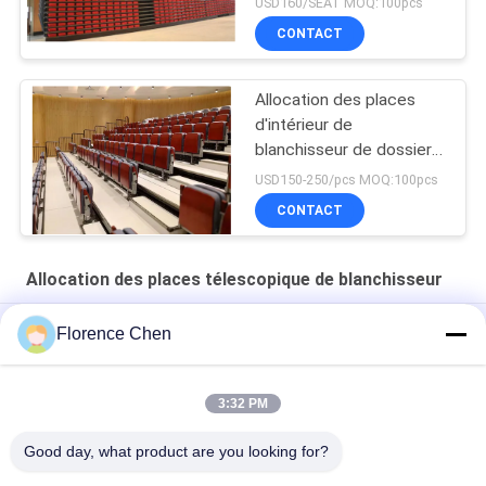
USD160/SEAT MOQ:100pcs
CONTACT
Allocation des places
d'intérieur de
blanchisseur de dossier
de contreplaqué
USD150-250/pcs MOQ:100pcs
CONTACT
Allocation des places télescopique de blanchisseur
Assises téléphoniques pliables avec matériel de siège pliable
Florence Chen
Téléscopie à niveaux de blanchisserie avec couloir et manège
en contreplaqué ou en PVC
3:32 PM
Plate-forme en acier pour événements
Good day, what product are you looking for?