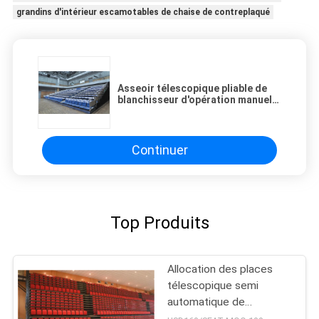
grandins d'intérieur escamotables de chaise de contreplaqué
Asseoir télescopique pliable de
blanchisseur d'opération manuelle
au plancher
Continuer
Top Produits
Allocation des places
télescopique semi
automatique de
blanchisseur