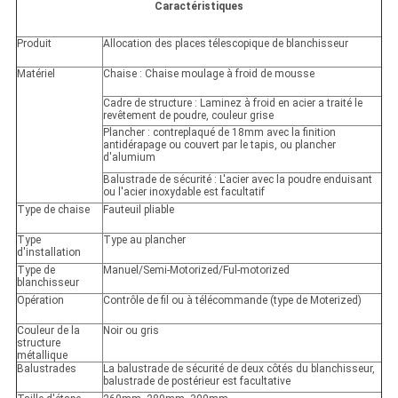
Caractéristiques
Produit
Allocation des places télescopique de blanchisseur
Matériel
Chaise : Chaise moulage à froid de mousse
Cadre de structure : Laminez à froid en acier a traité le
revêtement de poudre, couleur grise
Plancher : contreplaqué de 18mm avec la finition
antidérapage ou couvert par le tapis, ou plancher
d'alumium
Balustrade de sécurité : L'acier avec la poudre enduisant
ou l'acier inoxydable est facultatif
Type de chaise
Fauteuil pliable
Type
Type au plancher
d'installation
Type de
Manuel/Semi-Motorized/Ful-motorized
blanchisseur
Opération
Contrôle de fil ou à télécommande (type de Moterized)
Couleur de la
Noir ou gris
structure
métallique
Balustrades
La balustrade de sécurité de deux côtés du blanchisseur,
balustrade de postérieur est facultative