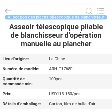
-
2026
Chongqing
Aireach
Commercial
Allocation des places télescopique de blanchisseur
Co.,Ltd.
All
Asseoir télescopique pliable
MAISON
Rights
Reserved.
de blanchisseur d'opération
PRODUITS
manuelle au plancher
AU
Lieu d'origine:
La Chine
SUJET
Numéro de modèle:
ARH-T1768F
DE
Quantité de
100pcs
NOUS
commande min:
Prix:
USD115-180/pcs
VISITE
Détails d'emballage:
Carton, film de bulle d'air
D'USINE