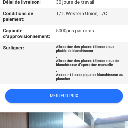
Délai de livraison:
30 jours de travail
CONTRÔLE
Conditions de
T/T, Western Union, L/C
paiement:
DE
Capacité
5000pcs par mois
QUALITÉ
d'approvisionnement:
Surligner:
Allocation des places télescopique
CONTACTEZ-
pliable de blanchisseur
,
NOUS
Allocation des places télescopique de
blanchisseur d'opération manuelle
,
Asseoir télescopique de blanchisseur au
BLOGS
plancher
DEMANDEZ
MEILLEUR PRIX
UNE
CITATION