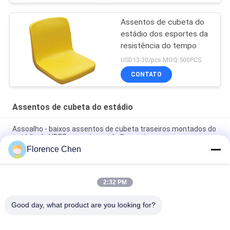
Assentos de cubeta do
estádio dos esportes da
resistência do tempo
USD13-30/pcs MOQ:500PCS
CONTATO
Assentos de cubeta do estádio
Assoalho - baixos assentos de cubeta traseiros montados do
estádio do HDPE para etapas de Concret
Florence Chen
Cadeira do Bleacher do estádio do alto densidade dos
assentos de cubeta do estádio da audiência do polietileno
2:32 PM
Bleacher exterior Seat da cadeira do estádio do HDPE da parte
traseira de cavidade da cor vermelha
Good day, what product are you looking for?
Categorias populares
Todos