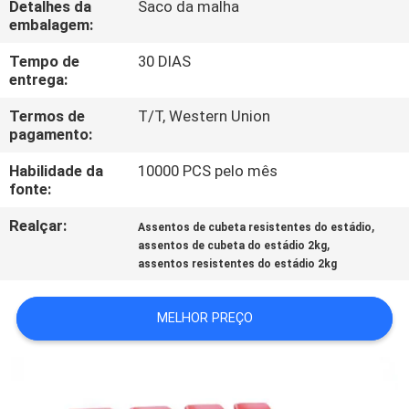
Detalhes da
Saco da malha
CONTROLE
embalagem:
DA
Tempo de
30 DIAS
QUALIDADE
entrega:
Termos de
T/T, Western Union
CONTACTE-
pagamento:
NOS
Habilidade da
10000 PCS pelo mês
fonte:
BLOG
Realçar:
,
Assentos de cubeta resistentes do estádio
,
assentos de cubeta do estádio 2kg
assentos resistentes do estádio 2kg
PEÇA
UMAS
MELHOR PREÇO
CITAÇÕES
MAPA