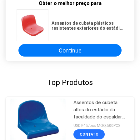
Obter o melhor preço para
Assentos de cubeta plásticos
resistentes exteriores do estádio
2kg fixados na parede
Continue
Top Produtos
Assentos de cubeta
altos do estádio da
faculdade do espaldar
dos PP
USD9-15/pcs MOQ:500PCS
CONTATO