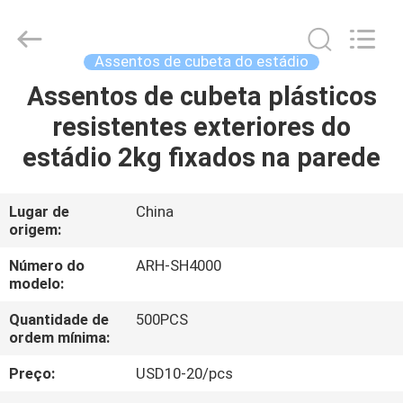
2026
Chongqing
Aireach
Commercial
Co.,Ltd.
Assentos de cubeta do estádio
All
Rights
Reserved.
Assentos de cubeta plásticos
CASA
resistentes exteriores do
PRODUTOS
estádio 2kg fixados na parede
SOBRE
Lugar de
China
origem:
NÓS
Número do
ARH-SH4000
modelo:
EXCURSÃO
Quantidade de
500PCS
DA
ordem mínima:
FÁBRICA
Preço:
USD10-20/pcs