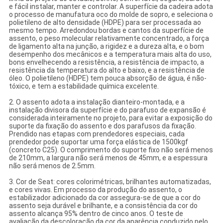
e fácil instalar, manter e controlar. A superfície da cadeira adota
o processo de manufatura oco do molde de sopro, e seleciona o
polietileno de alto densidade (HDPE) para ser processada ao
mesmo tempo. Arredondou bordas e cantos da superfície de
assento, o peso molecular relativamente concentrado, a força
de ligamento alta na junção, a rigidez e a dureza alta, e o bom
desempenho dos mecânicos e a temperatura mais alta do uso,
bons envelhecendo a resistência, a resistência de impacto, a
resistência da temperatura do alto e baixo, e a resistência de
óleo. O polietileno (HDPE) tem pouca absorção de água, é não-
tóxico, e tem a estabilidade química excelente.
2. O assento adota a instalação dianteiro-montada, e a
instalação divisora da superfície e do parafuso de expansão é
considerada inteiramente no projeto, para evitar a exposição do
suporte da fixação do assento e dos parafusos da fixação.
Prendido nas etapas com prendedores especiais, cada
prendedor pode suportar uma força elástica de 1500kgf
(concreto C25). O comprimento do suporte fixo não será menos
de 210mm, a largura não será menos de 45mm, e a espessura
não será menos de 2.5mm.
3. Cor de Seat: cores colorimétricas, brilhantes automatizadas,
e cores vivas. Em processo da produção do assento, o
estabilizador adicionado da cor assegura-se de que a cor do
assento seja durável e brilhante, e a consistência da cor do
assento alcança 95% dentro de cinco anos. O teste de
avaliação da descoloração da cor da aparência conduzido pelo