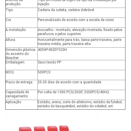
Mothod da
Tipo do molde de sopro ou tipo da modelação por
produção
injeção
Tipo
Cadeira da cubeta, cadeira dobrável
Cor
Personalizado de acordo com a escala de cores
A instalação
Assoalho - montado, elevação montada, fixado pelos
parafusos e pelos suportes
Altura
Horizontalmente para trás, baixa parte traseira, parte
traseira média, parte traseira alta
Dimensão plástica
405W*450D*320H
do assento do
bleacher
Embalagem
Saco tecido PP
MOQ
500PCS
Prazo de entrega
25-30 dias de acordo com a quantidade
Capacidade de
Por volta de 1300 PCS/20GP, 3300PCS/40HQ
carregamento
Aplicação
Estádio, arena, corte do atletismo, estádio de futebol,
estádio do basquetebol, estádio do voleibol, ect.