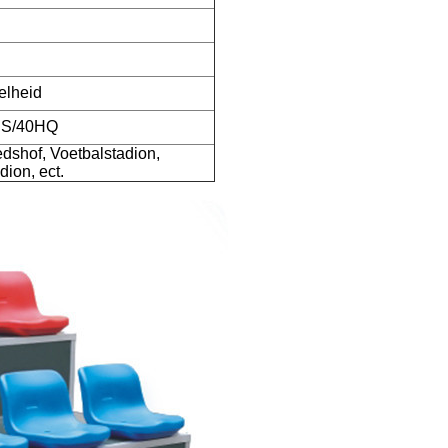
elheid
CS/40HQ
dshof, Voetbalstadion,
dion, ect.