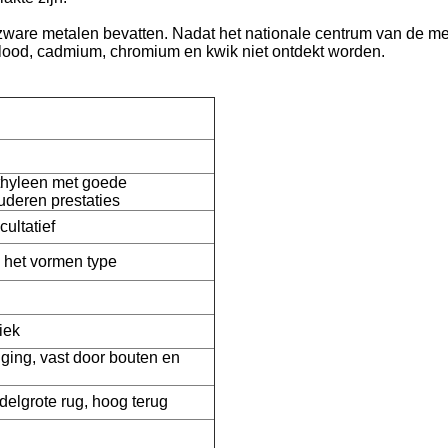
 zware metalen bevatten. Nadat het nationale centrum van de m
 lood, cadmium, chromium en kwik niet ontdekt worden.
thyleen met goede
uderen prestaties
cultatief
e het vormen type
iek
jging, vast door bouten en
delgrote rug, hoog terug