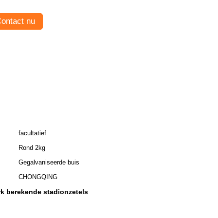
ontact nu
facultatief
Rond 2kg
Gegalvaniseerde buis
CHONGQING
k berekende stadionzetels