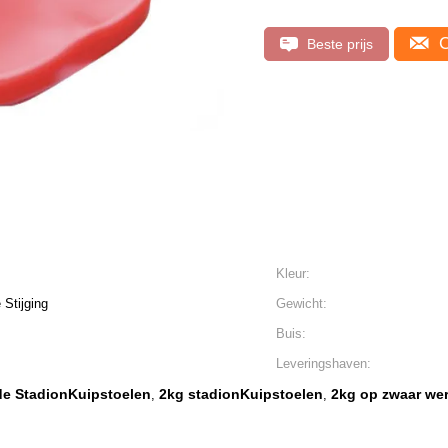
C
Beste prijs
Kleur:
 Stijging
Gewicht:
Buis:
Leveringshaven:
de StadionKuipstoelen
2kg stadionKuipstoelen
2kg op zwaar wer
,
,