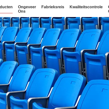
ducten
Ongeveer
Fabrieksreis
Kwaliteitscontrole
Ons