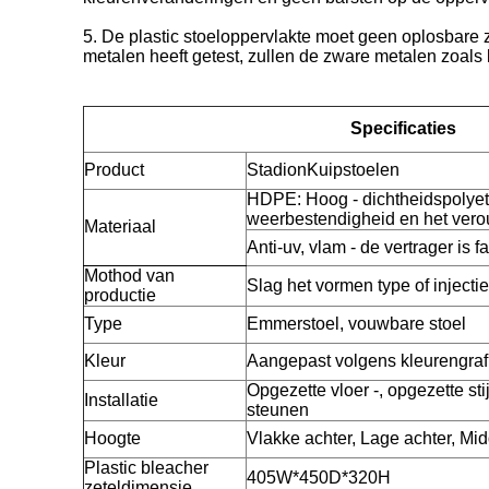
5. De plastic stoeloppervlakte moet geen oplosbare
metalen heeft getest, zullen de zware metalen zoals
Specificaties
Product
StadionKuipstoelen
HDPE: Hoog - dichtheidspolye
weerbestendigheid en het vero
Materiaal
Anti-uv, vlam - de vertrager is fa
Mothod van
Slag het vormen type of injecti
productie
Type
Emmerstoel, vouwbare stoel
Kleur
Aangepast volgens kleurengraf
Opgezette vloer -, opgezette sti
Installatie
steunen
Hoogte
Vlakke achter, Lage achter, Mid
Plastic bleacher
405W*450D*320H
zeteldimensie