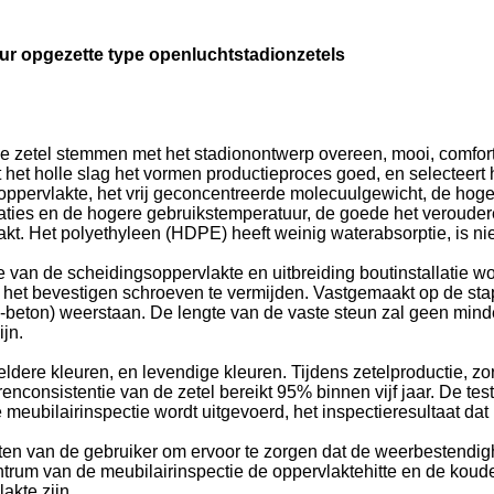
ur opgezette type openluchtstadionzetels
 de zetel stemmen met het stadionontwerp overeen, mooi, comforta
 het holle slag het vormen productieproces goed, en selecteert
ppervlakte, het vrij geconcentreerde molecuulgewicht, de hoge 
ties en de hogere gebruikstemperatuur, de goede het verouder
 Het polyethyleen (HDPE) heeft weinig waterabsorptie, is niet-
 de van de scheidingsoppervlakte en uitbreiding boutinstallatie 
en het bevestigen schroeven te vermijden. Vastgemaakt op de st
-beton) weerstaan. De lengte van de vaste steun zal geen min
jn.
ldere kleuren, en levendige kleuren. Tijdens zetelproductie, zo
enconsistentie van de zetel bereikt 95% binnen vijf jaar. De tes
meubilairinspectie wordt uitgevoerd, het inspectieresultaat dat 
en van de gebruiker om ervoor te zorgen dat de weerbestendigh
trum van de meubilairinspectie de oppervlaktehitte en de koude 
akte zijn.