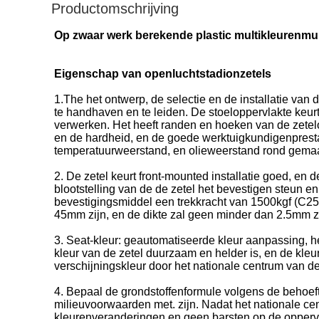
Productomschrijving
Op zwaar werk berekende plastic multikleurenmu
Eigenschap van openluchtstadionzetels
1.The het ontwerp, de selectie en de installatie van
te handhaven en te leiden. De stoeloppervlakte keurt
verwerken. Het heeft randen en hoeken van de zetelo
en de hardheid, en de goede werktuigkundigenpresta
temperatuurweerstand, en olieweerstand rond gemaakt.
2. De zetel keurt front-mounted installatie goed, en
blootstelling van de de zetel het bevestigen steun 
bevestigingsmiddel een trekkracht van 1500kgf (C25
45mm zijn, en de dikte zal geen minder dan 2.5mm zi
3. Seat-kleur: geautomatiseerde kleur aanpassing, he
kleur van de zetel duurzaam en helder is, en de kleur
verschijningskleur door het nationale centrum van de 
4. Bepaal de grondstoffenformule volgens de behoeft
milieuvoorwaarden met. zijn. Nadat het nationale cen
kleurenveranderingen en geen barsten op de oppervl