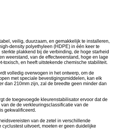
bel, veilig, duurzaam, en gemakkelijk te installeren,
 high-density polyethyleen (HDPE) in één keer te
sterkte plakkend bij de verbinding, de hoge starheid
en weerstand, van de effectweerstand, hoge en lage
toxisch, en heeft uitstekende chemische stabiliteit.
wordt volledig overwogen in het ontwerp, om de
appen met speciale bevestigingsmiddelen, kan elk
der dan 210mm zijn, zal de breedte geen minder dan
rgt de toegevoegde kleurenstabilisator ervoor dat de
t van de de verkleuringsclassificatie van de
is gekwalificeerd.
eidsvereisten van de zetel in verschillende
cyclustest uitvoert, moeten er geen duidelijke