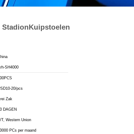
n StadionKuipstoelen
hina
rh-SH4000
00PCS
SD10-20/pcs
rei Zak
0 DAGEN
/T, Western Union
0000 PCs per maand