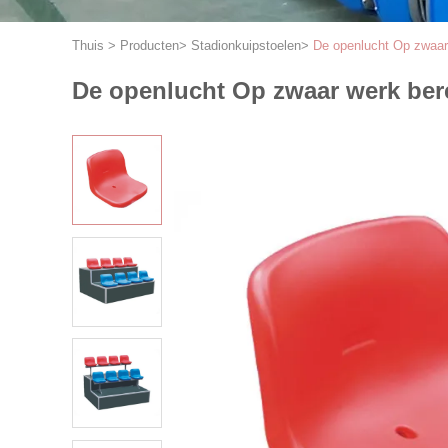
Thuis
>
Producten
>
Stadionkuipstoelen
>
De openlucht Op zwaar
De openlucht Op zwaar werk ber