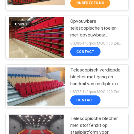
CONTACTEER
ONDERZOEK NU
ONS
Opvouwbare
16
telescopische stoelen
BLOG
met opvouwbaar
Plastic Bleacher
stoelmateriaal
USD80-140/pcs MOQ:100 Zetels
Seat
VERZOEK
CONTACT
OM EEN
CITAAT
Telescopisch verdiepde
blecher met gang en
handrail van multiplex of
SITEMAP
22
PVC-vloeren
USD75-140/pcs MOQ:100 Zetels
CONTACT
Stadionkuipstoelen
PRIVACY
POLICY
Telescopische blecher
met stoffenzit op
staalplatform voor