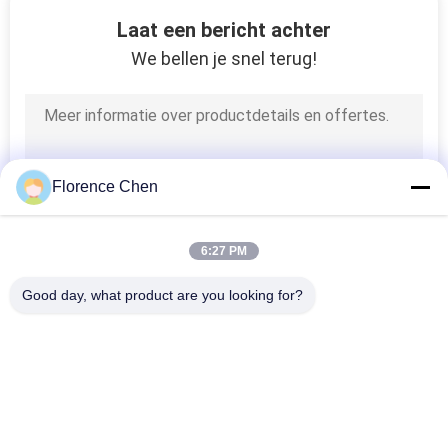
12
Laat een bericht achter
Opleidingszaal
We bellen je snel terug!
Stoelen
Florence Chen
14
6:27 PM
Luchthaven het
Good day, what product are you looking for?
Wachten Stoel
populaire categorieën
Alle
Intrekbare Bleacher 
Telescopische 
Plaatsing
Bleacher Plaatsing