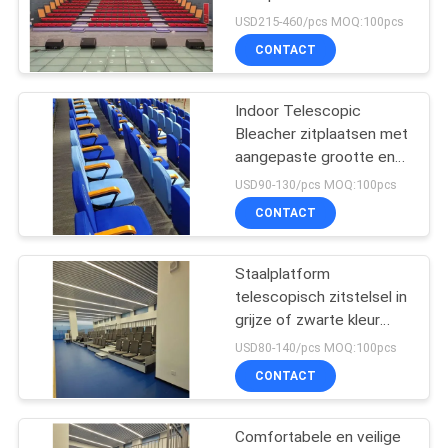
evenementen
USD215-460/pcs MOQ:100pcs
Vergaderingen
CONTACT
12
Draagbare
Indoor Telescopic
Bleacher zitplaatsen met
Openluchtbleachers
aangepaste grootte en
ganghandrail accessoires
USD90-130/pcs MOQ:100pcs
voor evenementen
CONTACT
Staalplatform
12
telescopisch zitstelsel in
Vouwbare
grijze of zwarte kleur
voor aanpasbare
USD80-140/pcs MOQ:100pcs
Stadionzetels
behoeften
CONTACT
Comfortabele en veilige