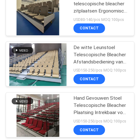
telescopische bleacher
zitplaatsen Ergonomisch
43
ontwerp en internationale
USD80-140/pcs MOQ:100pcs
veiligheidsnormen
Het vouwen van
CONTACT
Auditoriumstoelen
De witte Leunstoel
Telescopische Bleacher
Afstandsbediening van
het Plaatsingssysteem
USD150-250/pcs MOQ:100pcs
CONTACT
13
De stoelen van het
Hand Gevouwen Stoel
Telescopische Bleacher
filmtheater
Plaatsing Intrekbaar voor
Conferentiezaal
USD150-250/pcs MOQ:100pcs
CONTACT