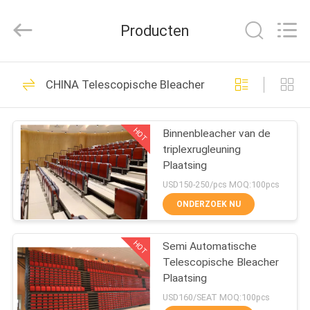
Chongqing
Aireach
Commercial
Producten
Co.,Ltd.
All
Rights
Reserved.
HUIS
33
CHINA Telescopische Bleacher Plaatsing
Intrekbare Bleacher
PRODUCTEN
Plaatsing
HOT
Binnenbleacher van de
triplexrugleuning
ONGEVEER
Plaatsing
ONS
USD150-250/pcs MOQ:100pcs
ONDERZOEK NU
23
FABRIEKSREIS
Telescopische
HOT
Semi Automatische
Telescopische Bleacher
KWALITEITSCONTROLE
Bleacher Plaatsing
Plaatsing
USD160/SEAT MOQ:100pcs