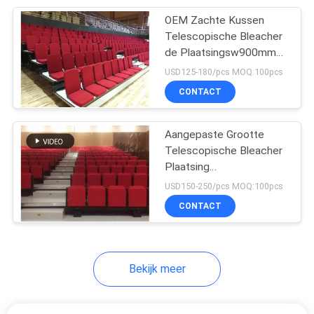
OEM Zachte Kussen
12
Telescopische Bleacher
Lezing Hall Chair
de Plaatsingsw900mm
Stap van de
USD125-180/pcs MOQ:100pcs
With Desk
Plaatsingstribune
CONTACT
Aangepaste Grootte
Telescopische Bleacher
Plaatsing
12
Gemotoriseerde
USD150-250/pcs MOQ:100pcs
de stoelen van het
Bleachers 300mm
CONTACT
Staphoogte
studentenbureau
Bekijk meer