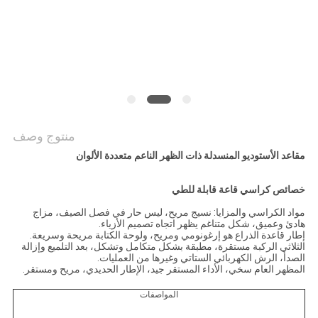
PRIVACY
POLICY
منتوج وصف
مقاعد الأستوديو المنسدلة ذات الظهر الناعم متعددة الألوان
خصائص كراسي قاعة قابلة للطي
مواد الكراسي والمزايا: نسيج مريح، ليس حار في فصل الصيف، مزاج
هادئ وعميق، شكل متناغم يظهر اتجاه تصميم الأزياء.
إطار قاعدة الذراع هو إرغونومي ومريح، ولوحة الكتابة مريحة وسريعة.
الثلاثي الركبة مستقرة، مطبقة بشكل متكامل وتشكل، بعد التلميع وإزالة
الصدأ، الرش الكهربائي الستاتي وغيرها من العمليات.
المظهر العام سخي، الأداء المستقر جيد، الإطار الحديدي، مريح ومستقر.
المواصفات