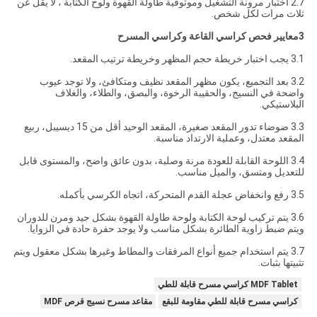
2.7 اختبار مرونة التشغيل وموثوقية طاولة القهوة ولوح الكتابة ، لا يقل عن
ثلاث مرات لكل شخص.
3معايير فحص كراسي القاعة وكراسي المسرح
3.1 يجب اختبار خريطة حجم المظهر وخريطة ترتيب المقعد.
3.2 بعد التجميع، يكون مظهر المقعد نظيف ومتكافئ، ولا توجد عيوب
واضحة في النسيج، والحقيبة الرخوة، والبصق، والطلاء، والغلاف
البلاستيكي.
3.3 ضوضاء تدور المقعد صغيرة، المقعد الوحيد أقل من 15 ديسيبل، ربيع
المقعد معتدل، وعملية الارتداد مناسبة.
3.4 اللوحة القابلة للعودة مرنة وصلبة، بدون عائق واضح، والمستوى قابل
للتعديل ومتسق، والميل مناسب.
3.5 رفع وانخفاض عجلة القدم المتحركة، اتجاه الكرسي بأكمله.
3.6 يتم تركيب لوحة الكتابة ولوحة طاولة القهوة بشكل جيد ومرن للدوران
ويتم ضبط زاوية الطائرة بشكل مناسب ولا يوجد حفرة حادة في الزوايا.
3.7 يتم استخدام جميع أنواع المرفقات والمطاط وغيرها بشكل معقول ويتم
تثبيتها بثبات.
MDF Tablet كراسي مسرح قابلة للطي
كراسي مسرح قابلة للطي مقاومة للبقع
مقاعد مسرح نسيج قرص MDF