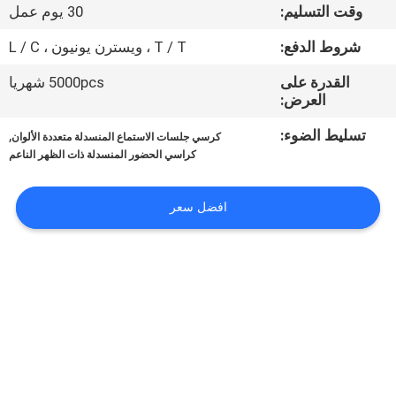
وقت التسليم:
30 يوم عمل
مراقبة
شروط الدفع:
T / T ، ويسترن يونيون ، L / C
الجودة
القدرة على
5000pcs شهريا
العرض:
اتصل
تسليط الضوء:
,
كرسي جلسات الاستماع المنسدلة متعددة الألوان
بنا
كراسي الحضور المنسدلة ذات الظهر الناعم
افضل سعر
مدونات
اطلب
اقتباس
خريطة
الموقع