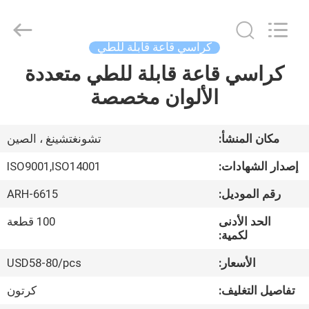
Chongqing
Aireach
Commercial
Co.,Ltd.
All
كراسي قاعة قابلة للطي
Rights
Reserved.
كراسي قاعة قابلة للطي متعددة
منزل،
الألوان مخصصة
بيت
منتجات
مكان المنشأ:
تشونغتشينغ ، الصين
إصدار الشهادات:
ISO9001,ISO14001
معلومات
رقم الموديل:
ARH-6615
عنا
الحد الأدنى
100 قطعة
لكمية:
جولة
الأسعار:
USD58-80/pcs
في
تفاصيل التغليف:
كرتون
المعمل