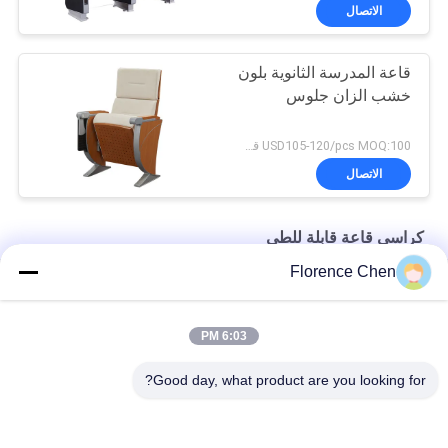
الاتصال
قاعة المدرسة الثانوية بلون
خشب الزان جلوس
USD105-120/pcs MOQ:100 قطعة
الاتصال
كراسي قاعة قابلة للطي
Florence Chen
غطاء خلفي مستقر PP قابل للطي كراسي قاعة بدون جهاز لوحي
كراسي VIP المنقولة بساق فولاذية قابلة للطي مع قرص مخفي
6:03 PM
وسادة لينة بالكهرباء الساكنه بالرش الصلب قابلة للطي كراسي القاعة
Good day, what product are you looking for?
فئات شعبية
جميع