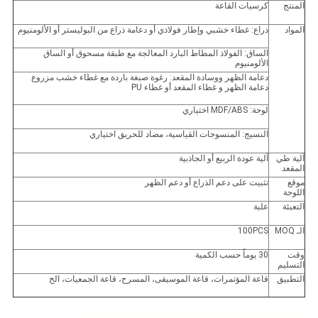
المنتج
كرسيات القاعة
المواد
ذراع: غطاء خشبي وإطار فولاذي أو دعامة ذراع من البوليستر أو الألومنيوم
الساق: الفولاذ المطاط البارد المعالجة مع طبقة مسحوق أو الساق
الألومنيوم
دعامة الظهر ووسادة المقعد: رغوة صبغة باردة مع غطاء خشب مزروع
دعامة الظهر و غطاء المقعد أو غطاء PU
لوحة: MDF/ABS اختياري
النسيج: المنسوجات القياسية، مضاد للحريق اختياري
آلية طي
آلية عودة الربيع أو الجاذبية
المقعد
موقع
تثبيت على دعم الذراع أو دعم الظهر
اللوحة
التعبئة
علبة
الـ MOQ
100PCS
وقت
30 يوماً حسب الكمية
التسليم
التطبيق
قاعة المؤتمرات، قاعة الموسيقى، المسرح، قاعة الجمعيات، الخ