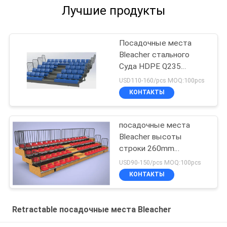
Лучшие продукты
Посадочные места
Bleacher стального
Суда HDPE Q235
Retractable
USD110-160/pcs MOQ:100pcs
КОНТАКТЫ
посадочные места
Bleacher высоты
строки 260mm
Retractable
USD90-150/pcs MOQ:100pcs
КОНТАКТЫ
Retractable посадочные места Bleacher