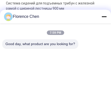
Система сидений для подъемных трибун с железной
рамой с шириной лестницы 900 мм
Florence Chen
Ручная или электрическая работа Свертываемая сиденья
для блендера с высококачественным сиденьем из HDPE и
опциональной ручкой
7:59 PM
Установка на полу легко подвижных кресел для прохода
Good day, what product are you looking for?
1000 мм
Популярные категории
Все
Retractable 
Телескопичные 
Посадочные Места 
Посадочные Места 
Bleacher
Bleacher
Пластиковое 
Сидения Стадиона
Место Bleacher
Портативное На 
Складные Места 