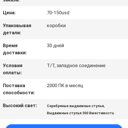
ПРОВЕРКА
Цена:
70-150usd
КАЧЕСТВА
Упаковывая
коробки
детали:
СВЯЖИТЕСЬ
Время
30 дней
доставки:
МЫ
Условия
T/T, западное соединение
оплаты:
БЛОГ
Поставка
2000 ПК в месяц
способности:
СПРОСИТЕ
Высокий свет:
,
Серебряные выдвижные стулья
ЦИТАТУ
Выдвижные стулья 300 Вместимость