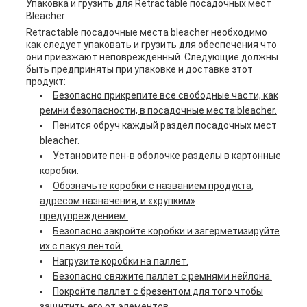
Упаковка и грузить для Retractable посадочных мест
Bleacher
Retractable посадочные места bleacher необходимо
как следует упаковать и грузить для обеспечения что
они приезжают неповрежденный. Следующие должны
быть предприняты при упаковке и доставке этот
продукт:
Безопасно прикрепите все свободные части, как
ремни безопасности, в посадочные места bleacher.
Пенится обруч каждый раздел посадочных мест
bleacher.
Установите пен-в оболочке разделы в картонные
коробки.
Обозначьте коробки с названием продукта,
адресом назначения, и «хрупким»
предупреждением.
Безопасно закройте коробки и загерметизируйте
их с пакуя лентой.
Нагрузите коробки на паллет.
Безопасно свяжите паллет с ремнями нейлона.
Покройте паллет с брезентом для того чтобы
защитить его от элементов.