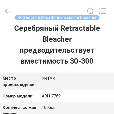
2026
Chongqing
Aireach
Commercial
Retractable посадочные места Bleacher
Co.,Ltd.
All
Серебряный Retractable
ДОМ
Rights
Reserved.
Bleacher
ПРОДУКТЫ
предводительствует
вместимость 30-300
О
НАС
Место
КИТАЙ
происхождения:
ПУТЕШЕСТВИЕ
Номер модели:
ARH-7769
ФАБРИКИ
Количество мин
100pcs
заказа: