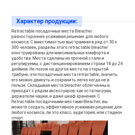
Характер продукции:
Retractable посадочные места Bleacher
разностороннее усаживая решение для любого
космоса. С вместимостью выстраивая в ряд от 30 к
300 человек, разделы этого retractable bleacher
конструированы для максимальных комфорта и
удобства. Места сделаны из прочной стали и
регулируемы, с дистанционированием строки 18 до 24
дюймов. Не похож на другое место на открытой
трибуне, эти посадочные места retractable, значить
его можно двинуть и сохранить легко когда не в
пользе. Складывая места bleacher облегченны и
приходят с рядом аксессуаров, как остатки руки,
держатели чашки, и даже шкаф хранения. С
Retractable посадочными местами Bleacher, вы
можете создать эффективное усаживая решение для
любого космоса, ли это класс, аудитория, или стадион
спорт.