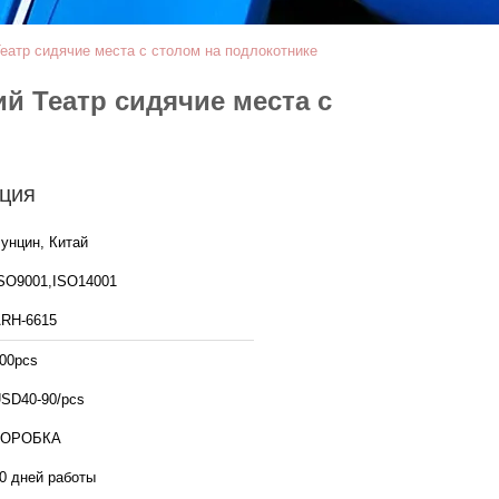
атр сидячие места с столом на подлокотнике
 Театр сидячие места с
ция
унцин, Китай
SO9001,ISO14001
RH-6615
00pcs
SD40-90/pcs
КОРОБКА
0 дней работы