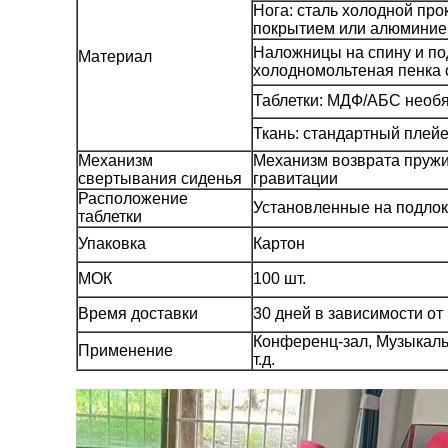
Нога: сталь холодной пр
покрытием или алюминие
Наложницы на спину и по
Материал
холодномольтеная пенка
Таблетки: МДФ/АБС необ
Ткань: стандартный плей
Механизм
Механизм возврата пружи
свертывания сиденья
гравитации
Расположение
Установленные на подлок
таблетки
Упаковка
Картон
МОК
100 шт.
Время доставки
30 дней в зависимости от
Конференц-зал, Музыкаль
Применение
т.д.