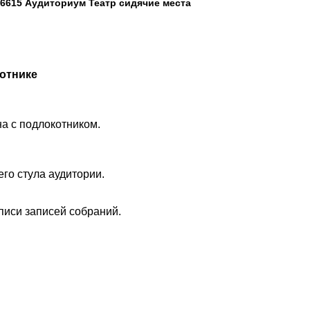
6615 Аудиториум Театр сидячие места
отнике
на с подлокотником.
го стула аудитории.
писи записей собраний.