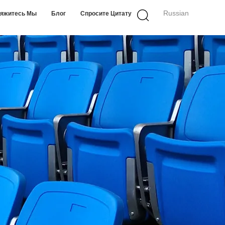
Russian
яжитесь Мы
Блог
Спросите Цитату