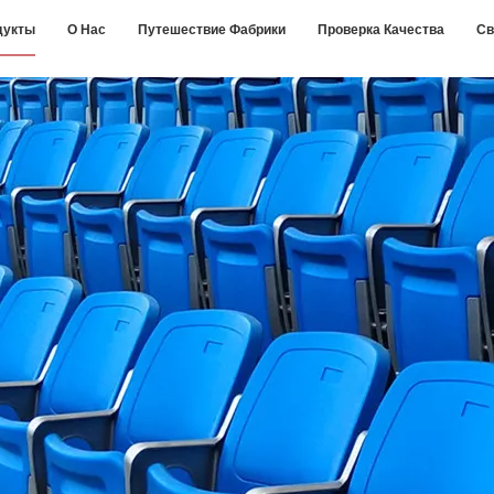
дукты
О Нас
Путешествие Фабрики
Проверка Качества
Св