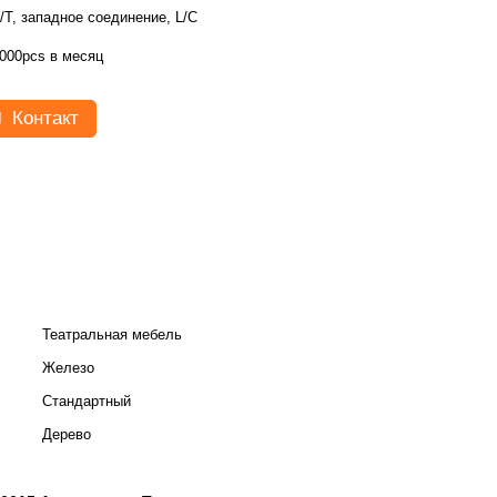
/T, западное соединение, L/C
000pcs в месяц
Контакт
Театральная мебель
Железо
Стандартный
Дерево