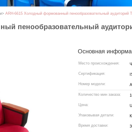
и
>
ARH-6615 Холодный формованный пенообразовательный аудиторий Те
ый пенообразовательный аудиторий
Основная информа
Место происхождения:
Ч
Сертификация:
I
Номер модели:
A
Количество мин заказа:
1
Цена:
U
Упаковывая детали:
Время доставки:
3