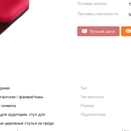
Условия оплаты:
T
Поставка способности:
5
Лучшая цена
дения
Тип:
гантская / фанера/ткань
Тип металла:
у клиента
Размер:
для аудитории, стул для
Подлокотники:
ые церковные стулья на прода