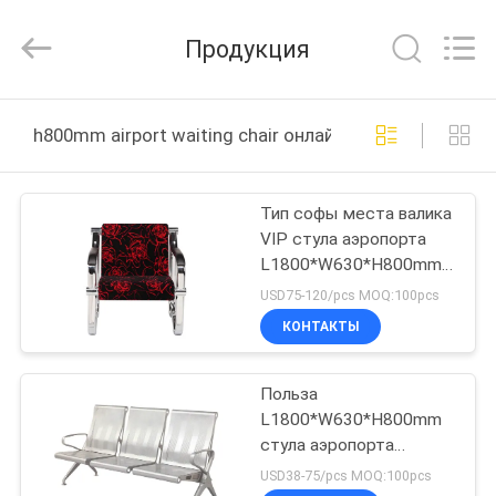
2026
Chongqing
Aireach
Продукция
Commercial
Co.,Ltd.
All
Rights
Reserved.
ДОМ
h800mm airport waiting chair онлайн производство
ПРОДУКТЫ
Тип софы места валика
VIP стула аэропорта
О
L1800*W630*H800mm
НАС
ждать мягкий
USD75-120/pcs MOQ:100pcs
КОНТАКТЫ
ПУТЕШЕСТВИЕ
Польза
ФАБРИКИ
L1800*W630*H800mm
стула аэропорта
ПРОВЕРКА
холоднокатаной стали
USD38-75/pcs MOQ:100pcs