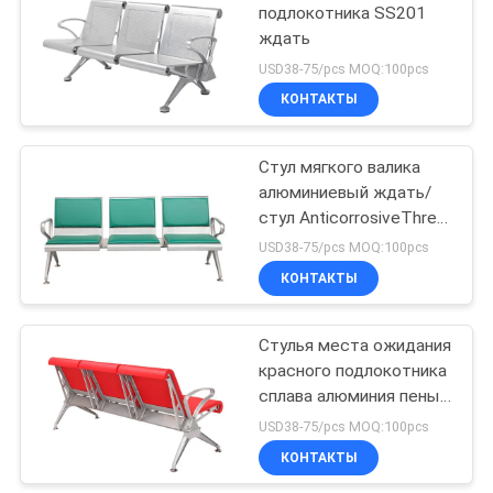
подлокотника SS201
ждать
USD38-75/pcs MOQ:100pcs
КОНТАКТЫ
Стул мягкого валика
алюминиевый ждать/
стул AnticorrosiveThree
Seater ждать
USD38-75/pcs MOQ:100pcs
КОНТАКТЫ
Стулья места ожидания
красного подлокотника
сплава алюминия пены
PU кожаного
USD38-75/pcs MOQ:100pcs
терпеливые
КОНТАКТЫ