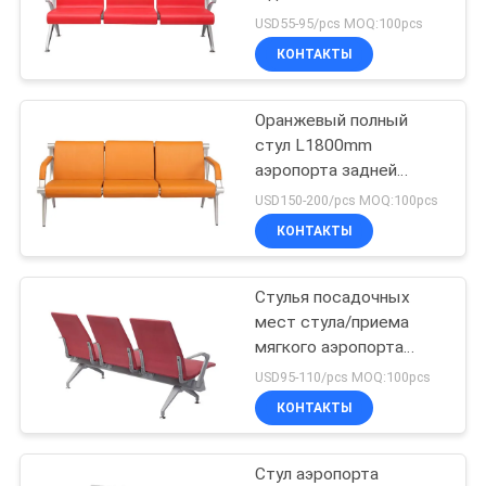
POLICY
USD55-95/pcs MOQ:100pcs
КОНТАКТЫ
Оранжевый полный
стул L1800mm
аэропорта задней
части и места
USD150-200/pcs MOQ:100pcs
драпирования ждать
КОНТАКТЫ
Стулья посадочных
мест стула/приема
мягкого аэропорта
Backrest валика
USD95-110/pcs MOQ:100pcs
высокого ждать
КОНТАКТЫ
Стул аэропорта