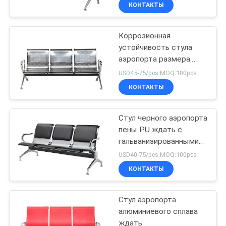
цвета серого цвета
КАЧЕСТВА
КОНТАКТЫ
ждать общественная
Коррозионная
СВЯЖИТЕСЬ
устойчивость стула
МЫ
аэропорта размера
индустриального
USD45-75/pcs MOQ:100pcs
норматива SS201
BLOG
КОНТАКТЫ
ждать
СПРОСИТЕ
Стул черного аэропорта
пены PU ждать с
ЦИТАТУ
гальванизированными
рукой и ногами
USD40-75/pcs MOQ:100pcs
КАРТА
КОНТАКТЫ
САЙТА
Стул аэропорта
алюминиевого сплава
PRIVACY
ждать