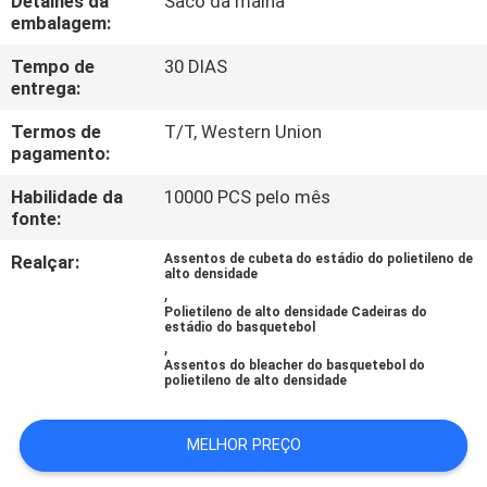
Detalhes da
Saco da malha
CONTROLE
embalagem:
DA
Tempo de
30 DIAS
QUALIDADE
entrega:
Termos de
T/T, Western Union
CONTACTE-
pagamento:
NOS
Habilidade da
10000 PCS pelo mês
fonte:
BLOG
Realçar:
Assentos de cubeta do estádio do polietileno de
alto densidade
,
Polietileno de alto densidade Cadeiras do
PEÇA
estádio do basquetebol
,
UMAS
Assentos do bleacher do basquetebol do
polietileno de alto densidade
CITAÇÕES
MELHOR PREÇO
MAPA