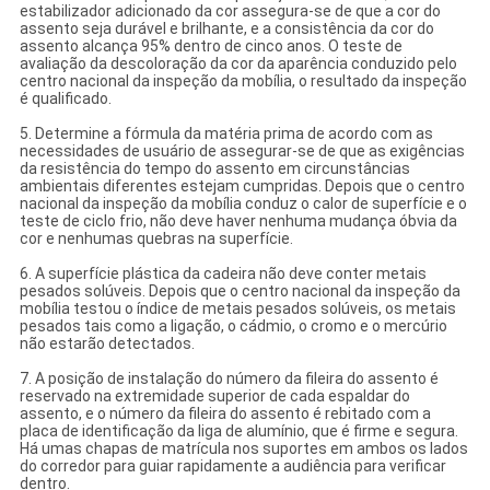
estabilizador adicionado da cor assegura-se de que a cor do
assento seja durável e brilhante, e a consistência da cor do
assento alcança 95% dentro de cinco anos. O teste de
avaliação da descoloração da cor da aparência conduzido pelo
centro nacional da inspeção da mobília, o resultado da inspeção
é qualificado.
5. Determine a fórmula da matéria prima de acordo com as
necessidades de usuário de assegurar-se de que as exigências
da resistência do tempo do assento em circunstâncias
ambientais diferentes estejam cumpridas. Depois que o centro
nacional da inspeção da mobília conduz o calor de superfície e o
teste de ciclo frio, não deve haver nenhuma mudança óbvia da
cor e nenhumas quebras na superfície.
6. A superfície plástica da cadeira não deve conter metais
pesados solúveis. Depois que o centro nacional da inspeção da
mobília testou o índice de metais pesados solúveis, os metais
pesados tais como a ligação, o cádmio, o cromo e o mercúrio
não estarão detectados.
7. A posição de instalação do número da fileira do assento é
reservado na extremidade superior de cada espaldar do
assento, e o número da fileira do assento é rebitado com a
placa de identificação da liga de alumínio, que é firme e segura.
Há umas chapas de matrícula nos suportes em ambos os lados
do corredor para guiar rapidamente a audiência para verificar
dentro.