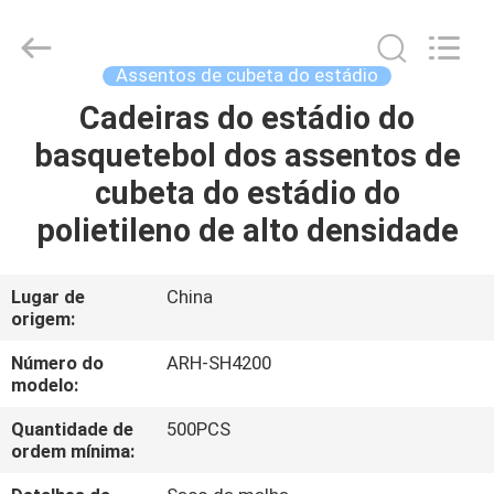
2026
Chongqing
Aireach
Commercial
Co.,Ltd.
Assentos de cubeta do estádio
All
Rights
Reserved.
Cadeiras do estádio do
CASA
basquetebol dos assentos de
PRODUTOS
cubeta do estádio do
polietileno de alto densidade
SOBRE
NÓS
Lugar de
China
origem:
EXCURSÃO
Número do
ARH-SH4200
modelo:
DA
Quantidade de
500PCS
FÁBRICA
ordem mínima: