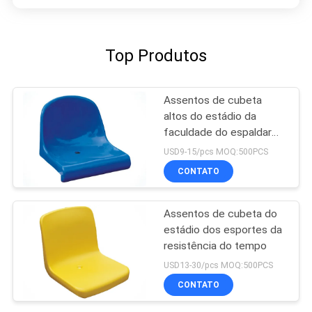
Top Produtos
Assentos de cubeta
altos do estádio da
faculdade do espaldar
dos PP
USD9-15/pcs MOQ:500PCS
CONTATO
Assentos de cubeta do
estádio dos esportes da
resistência do tempo
USD13-30/pcs MOQ:500PCS
CONTATO