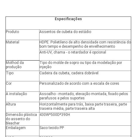
Especificações
Produto
Assentos de cubeta do estádio
Material
HDPE: Polietileno de alto densidade com resistência do
bom tempo e desempenho de envelhecimento
Anti-UV, chama - o retardador é opcional
Mothod da
Tipo do molde de sopro ou tipo da modelação por
produção
injeção
Tipo
Cadeira da cubeta, cadeira dobrável
Cor
Personalizado de acordo com a escala de cores
A instalação
Assoalho - montado, elevação montada, fixado pelos
parafusos e pelos suportes
Altura
Horizontalmente para trás, baixa parte traseira, parte
traseira média, parte traseira alta
Dimensão plástica
430W*500D*390H
do assento do
bleacher
Embalagem
Saco tecido PP