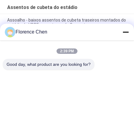
Assentos de cubeta do estádio
Assoalho - baixos assentos de cubeta traseiros montados do
estádio do HDPE para etapas de Concret
Florence Chen
Cadeira do Bleacher do estádio do alto densidade dos
assentos de cubeta do estádio da audiência do polietileno
2:39 PM
Bleacher exterior Seat da cadeira do estádio do HDPE da parte
traseira de cavidade da cor vermelha
Good day, what product are you looking for?
Categorias populares
Todos
Assento Retrátil Do 
Assento 
Bleacher
Telescópico Do 
Bleacher
Bleacher Plástico 
Assentos De 
Seat
Cubeta Do Estádio
Bancada Exterior 
Assentos Dobráveis 