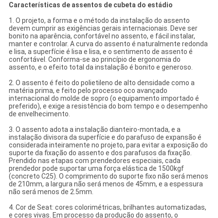
Características de assentos de cubeta do estádio
1. O projeto, a forma e o método da instalação do assento
devem cumprir as exigências gerais internacionais. Deve ser
bonito na aparência, confortável no assento, e fácil instalar,
manter e controlar. A curva do assento é naturalmente redonda
e lisa, a superfície é lisa e lisa, e o sentimento de assento é
confortável. Conforma-se ao princípio de ergonomia do
assento, e o efeito total da instalação é bonito e generoso.
2. O assento é feito do polietileno de alto densidade como a
matéria prima, e feito pelo processo oco avançado
internacional do molde de sopro (o equipamento importado é
preferido), e exige a resistência do bom tempo e o desempenho
de envelhecimento.
3. O assento adota a instalação dianteiro-montada, e a
instalação divisora da superfície e do parafuso de expansão é
considerada inteiramente no projeto, para evitar a exposição do
suporte da fixação do assento e dos parafusos da fixação.
Prendido nas etapas com prendedores especiais, cada
prendedor pode suportar uma força elástica de 1500kgf
(concreto C25). O comprimento do suporte fixo não será menos
de 210mm, a largura não será menos de 45mm, e a espessura
não será menos de 2.5mm.
4. Cor de Seat: cores colorimétricas, brilhantes automatizadas,
e cores vivas. Em processo da produção do assento, o