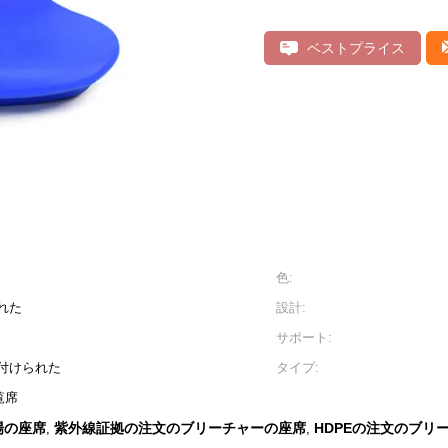
ベストプライス
色:
れた
設計:
サポート:
付けられた
タイプ:
覧席
場の座席
紫外線証拠の注文のブリーチャーの座席
HDPEの注文のブリ
,
,