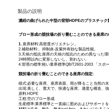
製品の説明
濃紺の曲げられた中型の背部HDPEのプラスチッ
ブロー形成の競技場の折り畳むことのできる座席の
1.
座席材料:高密度ポリエチレン。
2.補助材料:、抑制炎-反紫外有効な製品性能。
3.天候の抵抗:座席の天候の抵抗のための異なった環
24時間以内に変形しないし、割れない。
4.管理の標準:軽い業界標準QB/T2601-2003
競技場の折り畳むことのできる座席の指定:
様式:必要な座席、座席表面、雨が降ること当然の水蓄積無し
出現:美しく、寛大で、快適な座席、適度な構造、
原料:HDPE
工程:空のブロー形成
生産標準:業界標準と一直線に慰めおよびサポート
材料は丈夫、耐久、無水rust-free、きれいになる