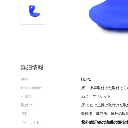
詳細情報
材料:
HDPE
Insatallation:
床-、上昇取付けた取付けら
付属品:
ねじ、ブラケット
取付け:
床-または上昇は取付けた取
使用:
競技場、裁判所、屋外の観
ハイライト:
紫外線証拠の濃紺の競技