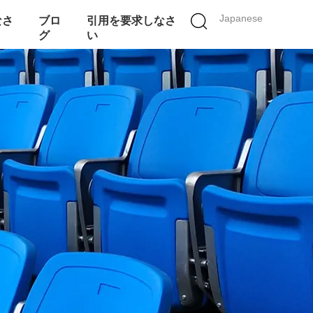
Japanese
なさ
ブロ
引用を要求しなさ
グ
い