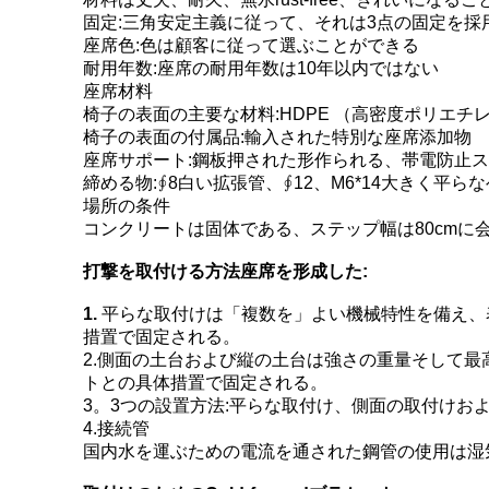
固定:三角安定主義に従って、それは3点の固定を
座席色:色は顧客に従って選ぶことができる
耐用年数:座席の耐用年数は10年以内ではない
座席材料
椅子の表面の主要な材料:HDPE （高密度ポリエチ
椅子の表面の付属品:輸入された特別な座席添加物
座席サポート:鋼板押された形作られる、帯電防止
締める物:∮8白い拡張管、∮12、M6*14大きく平
場所の条件
コンクリートは固体である、ステップ幅は80cmに会い
打撃を取付ける方法座席を形成した:
1.
平らな取付けは「複数を」よい機械特性を備え、
措置で固定される。
2.側面の土台および縦の土台は強さの重量そして最
トとの具体措置で固定される。
3。3つの設置方法:平らな取付け、側面の取付けお
4.接続管
国内水を運ぶための電流を通された鋼管の使用は湿気が