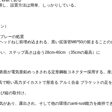
採用し、設置方法は簡単、しっかりしている。
レン）
スプレーの処置
らなヘッドねじ前埋め込まれる、黒い拡張管M6*50の留まることの
、ステップ高さは会う28cm-40cm （35cmの最高）に
表面が電気亜鉛めっきされる定形鋼板コネクター採用する。座席
高で軽い高力ダイカストで形造る アルミ合金 ブラケットの足を
よび縦の取付け。
あり、露出され、そして他の環境のanti-rust能力を維持で