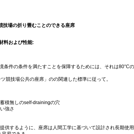
ク競技場の折り畳むことのできる座席
材料および性能:
境条件の条件を満たすことを保障するためには、それは80°Cの高
 「スポーツ競技場公共の座席」のの関連した標準に従って。
のself-drainingの穴
強い強さ
を提供するように、座席は人間工学に基づいて設計され長期使
こと容易である