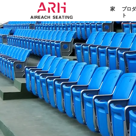
家
プロ
ト