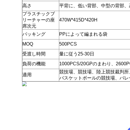
高さ
平背に、低い背部、中型の背部、
プラスチックブ
リーチャーの座
470W*415D*420H
席次元
パッキング
PPによって編まれる袋
MOQ
500PCS
受渡し時間
量に従う25-30日
負荷の機能
1000PCS/20GPのまわり、2600P
競技場、競技場、陸上競技裁判所
適用
バスケットボールの競技場、バレー