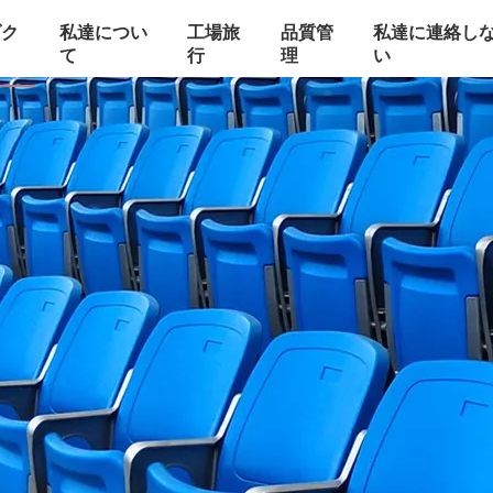
ダク
私達につい
工場旅
品質管
私達に連絡し
て
行
理
い