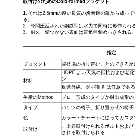
取付けのためのCold-formedブラケット
1.
それは2.5mmの厚い良質の炭素鋼の版から成
る。
2。冷間圧延された鋼鉄型は水力で同時に形作られ
3。耐久、錆つかない表面は電気亜鉛めっきされる
指定
プロダクト
競技場の折り畳むことのできる座
HDPE:よい天気の抵抗および老
ン
材料
反紫外線、炎-抑制剤は任意であ
生産のMothod
ブロー形成のタイプか射出成形の
タイプ
バケツの椅子、折り畳み式の椅子
色
カラー・チャートに従ってカスタ
、上昇取付けられるボルトおよび
取付け
される取付けられる