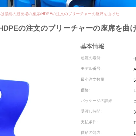
は濃紺の競技場の座席/HDPEの注文のブリーチャーの座席を曲げた
HDPEの注文のブリーチャーの座席を曲
基本情報
起源の場所:
モデル番号:
A
最小注文数量:
5
価格:
U
パッケージの詳細:
受渡し時間:
支払条件:
供給の能力: