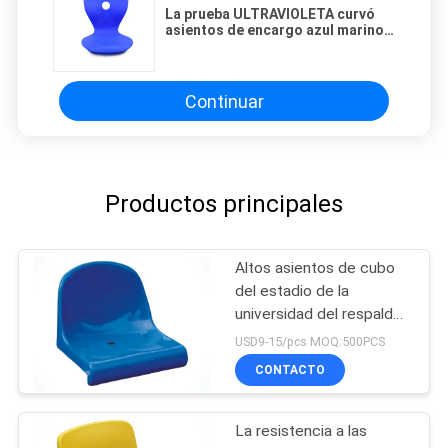
La prueba ULTRAVIOLETA curvó
asientos de encargo azul marino
de los asientos del estadio/del
blanqueador del HDPE
Continuar
Productos principales
Altos asientos de cubo
del estadio de la
universidad del respaldo
de los PP
USD9-15/pcs MOQ:500PCS
CONTACTO
La resistencia a las