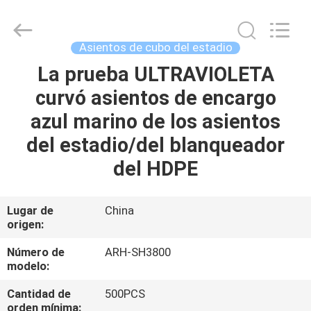
2026
Chongqing
Aireach
Commercial
Co.,Ltd.
Asientos de cubo del estadio
All
Rights
Reserved.
La prueba ULTRAVIOLETA
HOGAR
curvó asientos de encargo
PRODUCTOS
azul marino de los asientos
del estadio/del blanqueador
SOBRE
del HDPE
NOSOTROS
Lugar de
China
origen:
VIAJE
DE
Número de
ARH-SH3800
modelo:
LA
Cantidad de
500PCS
FÁBRICA
orden mínima: