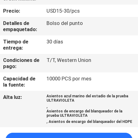
Precio:
USD15-30/pcs
CONTROL
Detalles de
Bolso del punto
DE
empaquetado:
CALIDAD
Tiempo de
30 días
entrega:
ÉNTRENOS
Condiciones de
T/T, Western Union
EN
pago:
CONTACTO
Capacidad de
10000 PCS por mes
la fuente:
CON
Alta luz:
Asientos azul marino del estadio de la prueba
ULTRAVIOLETA
BLOG
,
Asientos de encargo del blanqueador de la
prueba ULTRAVIOLETA
,
Asientos de encargo del blanqueador del HDPE
PIDA
UNA