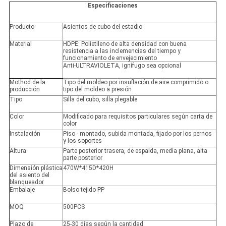
Especificaciones
Producto
Asientos de cubo del estadio
Material
HDPE: Polietileno de alta densidad con buena
resistencia a las inclemencias del tiempo y
funcionamiento de envejecimiento
Anti-ULTRAVIOLETA, ignífugo sea opcional
Mothod de la
Tipo del moldeo por insuflación de aire comprimido o
producción
tipo del moldeo a presión
Tipo
Silla del cubo, silla plegable
Color
Modificado para requisitos particulares según carta de
color
Instalación
Piso - montado, subida montada, fijado por los pernos
y los soportes
Altura
Parte posterior trasera, de espalda, media plana, alta
parte posterior
Dimensión plástica
470W*415D*420H
del asiento del
blanqueador
Embalaje
Bolso tejido PP
MOQ
500PCS
Plazo de
25-30 días según la cantidad