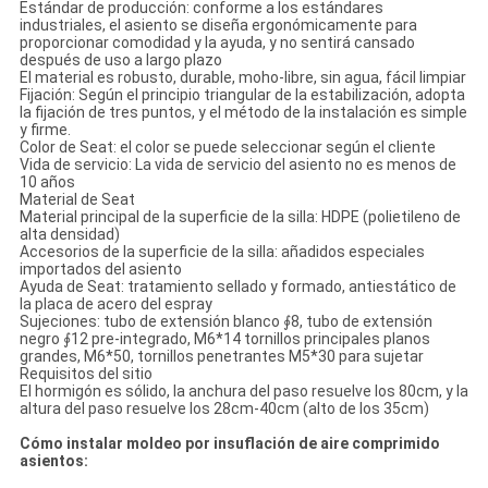
Estándar de producción: conforme a los estándares
industriales, el asiento se diseña ergonómicamente para
proporcionar comodidad y la ayuda, y no sentirá cansado
después de uso a largo plazo
El material es robusto, durable, moho-libre, sin agua, fácil limpiar
Fijación: Según el principio triangular de la estabilización, adopta
la fijación de tres puntos, y el método de la instalación es simple
y firme.
Color de Seat: el color se puede seleccionar según el cliente
Vida de servicio: La vida de servicio del asiento no es menos de
10 años
Material de Seat
Material principal de la superficie de la silla: HDPE (polietileno de
alta densidad)
Accesorios de la superficie de la silla: añadidos especiales
importados del asiento
Ayuda de Seat: tratamiento sellado y formado, antiestático de
la placa de acero del espray
Sujeciones: tubo de extensión blanco ∮8, tubo de extensión
negro ∮12 pre-integrado, M6*14 tornillos principales planos
grandes, M6*50, tornillos penetrantes M5*30 para sujetar
Requisitos del sitio
El hormigón es sólido, la anchura del paso resuelve los 80cm, y la
altura del paso resuelve los 28cm-40cm (alto de los 35cm)
Cómo instalar moldeo por insuflación de aire comprimido
asientos: