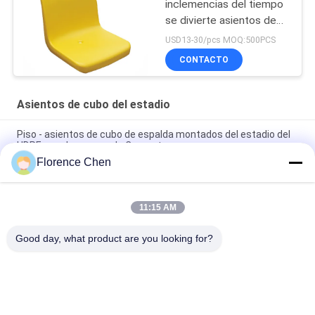
inclemencias del tiempo
se divierte asientos de
cubo del estadio
USD13-30/pcs MOQ:500PCS
CONTACTO
Asientos de cubo del estadio
Piso - asientos de cubo de espalda montados del estadio del
HDPE para los pasos de Concret
Florence Chen
Silla de alta densidad del blanqueador del estadio de los
asientos de cubo del estadio de la audiencia del polietileno
11:15 AM
Blanqueador al aire libre Seat de la silla del estadio del HDPE de
la parte posterior de hueco del color rojo
Good day, what product are you looking for?
Categorías Populares
Todos
Asiento Retractable 
Asiento 