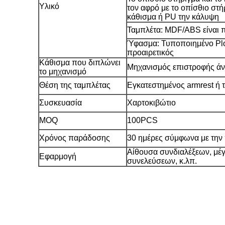
Υλικό
τον αφρό με το οπίσθιο στ
κάθισμα ή PU την κάλυψη
Ταμπλέτα: MDF/ABS είναι π
Ύφασμα: Τυποποιημένο Ploy
προαιρετικός
Κάθισμα που διπλώνει
Μηχανισμός επιστροφής άν
το μηχανισμό
Θέση της ταμπλέτας
Εγκατεστημένος armrest ή 
Συσκευασία
Χαρτοκιβώτιο
MOQ
100PCS
Χρόνος παράδοσης
30 ημέρες σύμφωνα με την
Αίθουσα συνδιαλέξεων, μέγ
Εφαρμογή
συνελεύσεων, κ.λπ.