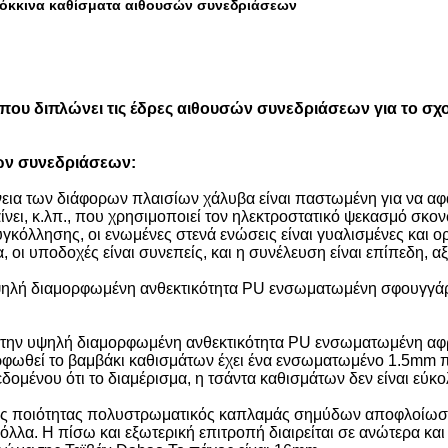
κόκκινα καθίσματα αιθουσών συνεδριάσεων
ου διπλώνει τις έδρες αιθουσών συνεδριάσεων για το σχ
ών συνεδριάσεων:
ια των διάφορων πλαισίων χάλυβα είναι παστωμένη για να αφαι
αίνει, κ.λπ., που χρησιμοποιεί τον ηλεκτροστατικό ψεκασμό σκο
υγκόλλησης, οι ενωμένες στενά ενώσεις είναι γυαλισμένες και ορ
, οι υποδοχές είναι συνεπείς, και η συνέλευση είναι επίπεδη, α
υψηλή διαμορφωμένη ανθεκτικότητα PU ενσωματωμένη σφουγγάρι
ας την υψηλή διαμορφωμένη ανθεκτικότητα PU ενσωματωμένη α
φωθεί το βαμβάκι καθισμάτων έχει ένα ενσωματωμένο 1.5mm πα
δομένου ότι το διαμέρισμα, η τσάντα καθισμάτων δεν είναι εύκ
ής ποιότητας πολυστρωματικός καπλαμάς σημύδων αποφλοίωσης 
λα. Η πίσω και εξωτερική επιτροπή διαιρείται σε ανώτερα και 