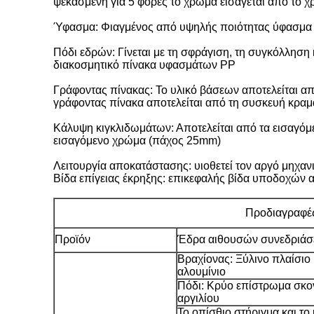
ψεκασμένη για 5 φορές το χρώμα εισάγεται από το 
Ύφασμα: Φιαγμένος από υψηλής ποιότητας ύφασμα λ
Πόδι εδρών: Γίνεται με τη σφράγιση, τη συγκόλληση
διακοσμητικό πίνακα υφασμάτων PP
Γράφοντας πίνακας: Το υλικό βάσεων αποτελείται απ
γράφοντας πίνακα αποτελείται από τη συσκευή κραμάτ
Κάλυψη κιγκλιδωμάτων: Αποτελείται από τα εισαγόμε
εισαγόμενο χρώμα (πάχος 25mm)
Λειτουργία αποκατάστασης: υιοθετεί τον αργό μηχα
Βίδα επίγειας έκρηξης: επικεφαλής βίδα υποδοχών
Προδιαγραφέ
Προϊόν
Έδρα αιθουσών συνεδριά
Βραχίονας: Ξύλινο πλαίσιο
αλουμίνιο
Πόδι: Κρύο επίστρωμα σκο
αργιλίου
Το οπίσθιο στήριγμα και το