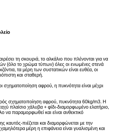
ολείο
ρέσει τη σκουριά, το αλκάλιο που πλένονται για να
νών (όλο το χρώμα τύπων) όλες οι ενωμένες στενά
ιζόντια, τα μέρη των συστατικών είναι ευθέα, οι
ξιόπιστη και σταθερή.
 σχηματοποίηση αφρού, η πυκνότητα είναι μέχρι
φρός σχηματοποίηση αφρού, πυκνότητα 60kg/m3. Η
χύ πλαίσιο χάλυβα + φίδι-διαμορφωμένο ελατήριο,
ολο να παραμορφωθεί και είναι ανθεκτικό
καυτός-πιέζεται και διαμορφώνεται με την
χαμηλότερα μέρη η επιφάνεια είναι γυαλισμένη και