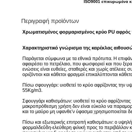
ISO9001 επικυρωμένα 
Περιγραφή προϊόντων
Χρωματισμένος φορμαρισμένος κρύο PU αφρός π
Χαρακτηριστικό γνώρισμα της καρέκλας αιθουσ
Παράγεται σύμφωνα με τα εθνικά πρότυπα. Η επιφάνε
αφαιρέσει το πετρέλαιο, που φωσφοριεί και που ξερ
ενώσεις είναι ευθείες, σταθερές και χωρίς ατέλειες σ
οριζόντιοι και κάθετοι φραγμοί επικαλύπτονται κάθετα
Πίσω σφουγγάρι: υιοθετεί το κρύο αφρίζοντας την 
55Kg/m3.
Σφουγγάρι καθισμάτων: υιοθετεί το κρύο αφρίζοντ
μακροπρόθεσμη χρήση δεν είναι εύκολο να παραμορ
και το μαύρο μη υφανθε'ν ύφασμα χρησιμοποιείται δε
Πίσω και εξωτερικής επιτροπή καθισμάτων: ο υψηλ
φορμαλδεΰδη-ελεύθερη φιλική προς το περιβάλλον κόλ