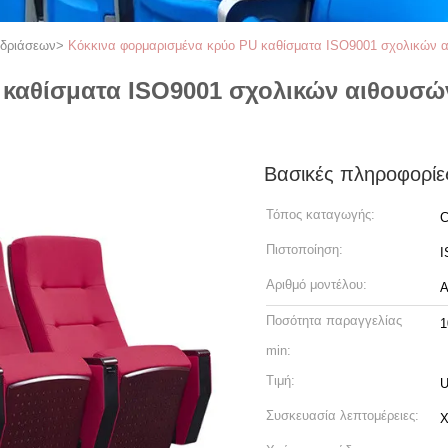
εδριάσεων
>
Κόκκινα φορμαρισμένα κρύο PU καθίσματα ISO9001 σχολικών 
 καθίσματα ISO9001 σχολικών αιθουσ
Βασικές πληροφορίε
Τόπος καταγωγής:
C
Πιστοποίηση:
I
Αριθμό μοντέλου:
A
Ποσότητα παραγγελίας
1
min:
Τιμή:
U
Συσκευασία λεπτομέρειες:
Χ