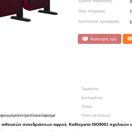
Χρόνος παράδοσης:
3
Όροι πληρωμής:
T
Δυνατότητα προσφοράς:
5
Καλύτερη τιμή
Ταμπλέτα:
Διπλωμένος:
Τύπος:
/σφουγγάρι/κοντραπλακέ/ύφασμα
Τύπος μετάλλων:
ν αιθουσών συνεδριάσεων αφρού
Καθίσματα ISO9001 σχολικών 
,