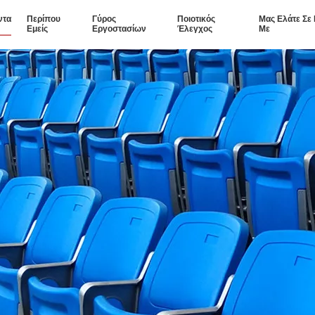
ντα
Περίπου
Γύρος
Ποιοτικός
Μας Ελάτε Σε
Εμείς
Εργοστασίων
Έλεγχος
Με