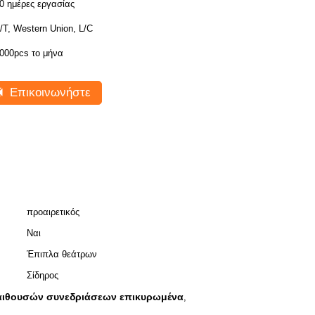
0 ημέρες εργασίας
/T, Western Union, L/C
000pcs το μήνα
Επικοινωνήστε
προαιρετικός
Ναι
Έπιπλα θεάτρων
Σίδηρος
αιθουσών συνεδριάσεων επικυρωμένα
,