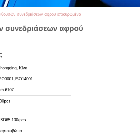
αιθουσών συνεδριάσεων αφρού επικυρωμένα
ών συνεδριάσεων αφρού
ς
hongqing, Κίνα
SO9001,ISO14001
rh-6107
00pcs
SD65-100/pcs
αρτοκιβώτιο