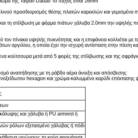
χρώμα της Ταϊβάν Dabao Το πάχος είναι 16mm
ινού προσδιορισμός θέσης πλατών καρεκλών και γεμισμένο m
 και τη στίλβωση με φόρμα πιάτων χάλυβα 2.0mm την υψηλής ποι
ό τον πίνακα υψηλής πυκνότητας και η επιφάνεια κολλιέται με
ων αργιλίου, η οποία έχει την ισχυρή αντίσταση στην πίεση κα
να κούτσουρα μετά από 5 φορές της στίλβωσης και της σφράγισ
νισμό αναπήδησης με τη ράβδο αέρα άνοιξη και απόσβεσης
 ανοξείδωτου hexagon και χρώμα-καλυμμένο καρύδι επέκτασης
ς
σεων
 κάλυψης και χάλυβα ή PU armrest ή
νών ρόλων εξετασμένο χάλυβας ή πόδι
 κάθισμα μειώνουν: το κρύο φορμάρισε