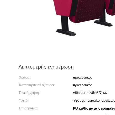
Λεπτομερής ενημέρωση
Χρώμα:
προαιρετικός
Καταστήστε αλεξίπυροι:
προαιρετικός
Γενική χρήση:
Αίθουσα συνδιαλέξεων
Υλικό:
Ύφασμα, μέταλλο, αργίλιο
Επισημαίνω:
PU καθίσματα σχολικώ