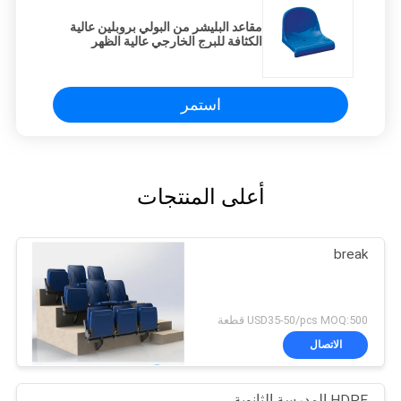
مقاعد البليشر من البولي بروبلين عالية
الكثافة للبرج الخارجي عالية الظهر
استمر
أعلى المنتجات
break
USD35-50/pcs MOQ:500 قطعة
الاتصال
HDPE المدرسة الثانوية