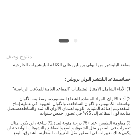
PRIVACY
POLICY
منتوج وصف
مقاعد البليتشير من البولي بروبلين عالي الكثافة للبليتشيرات الخارجية
خصائص
مقاعد البليتشير البولي بروبلين
:
1) الأداء الشامل: الامتثال لمتطلبات "المقاعد العامة للملاعب الرياضية".
2) أداء الألوان: المواد المضادة للشعاع المستوردة، ومطابقة الألوان
بواسطة الكمبيوتر، والألوان الساطعة، والألوان الحيوية. في عملية إنتاج
المقعد،يتم إضافة المثبتات اللونية لضمان الألوان الدائمة والساطعةستصل
متابعة لون المقاعد إلى 95% في غضون خمس سنوات
3) مقاومة الطقس: عند +75 درجة مئوية لمدة 72 ساعة ، لن يكون هناك
تغييرات في المظهر مثل الشقوق والبقع والفقاقيع والتشوهات الواضحة.لن
يكون هناك تغييرات في المظهر مثل التغييرات المحلية، الشقوق، البقع،