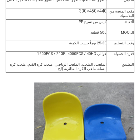
الطول
الظهر المسطح، الظهر المنخفض، الظهر المتوسط، الظهر العالي
330
×
450
×
440
مقعد المنصة من
البلاستيك
التعبئة
كيس من نسيج PP
الـ MOQ
500 قطعة
وقت التسليم
25-30 يوماً حسب الكمية
قدرة الحمولة
حوالي 1600PCS / 20GP، 4000PCS / 40HQ
التطبيق
الملعب، الملعب، الملعب الرياضي، ملعب كرة القدم، ملعب كرة
السلة، ملعب الكرة الطائرة، إلخ.