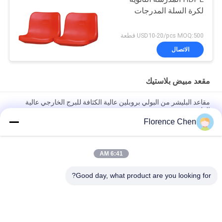
لكرة السلة المدرجات
USD10-20/pcs MOQ:500 قطعة
الاتصال
مقعد مبيض بلاستيك
مقاعد البليشر من البولي بروبلين عالية الكثافة للبرج الخارجي عالية
الظهر
Florence Chen
ثابت في الهواء الطلق البلاستيك المبيض مقعد النار المانع / مقاعد ملعب
العشب الأخضر
6:41 AM
مقاعد ملعب كرة القدم HDPE باللون الأزرق الداكن / مقاعد ملعب
مسطحة مقاومة للأشعة فوق البنفسجية
Good day, what product are you looking for?
فئات شعبية
جميع