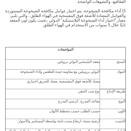
الفقاقيع، والتشوهات الواضحة.
5) أداء مكافحة الشيخوخة: يتم اختيار عوامل مكافحة الشيخوخة المستوردة
والعوامل المضادة للأشعة فوق البنفسجية في الهواء الطلق ، والتي تلبي
معيار "اختبار أداء الشيخوخة البلاستيكية" الدولي ،بحيث يكون لون المقعد
ثابتًا خلال 5 سنوات من الاستخدام في الهواء الطلق.
المواصفات
المنتج
مقعد البليتشير البولي بروبلين
المواد
البولي بروبيلين مع مقاومة جيدة للطقس وأداء الشيخوخة
مضاد للأشعة فوق البنفسجية، مضاد للحريق اختياري
طريقة الإنتاج
نوع صب الحقن
النوع
مقاعد المدرج، كرسي المدرج
اللون
حسب الطلب حسب مخطط الألوان
التثبيت
أرضية مثبتة، ارتفاع مثبت،ثابتة بواسطة المسامير والأسوار