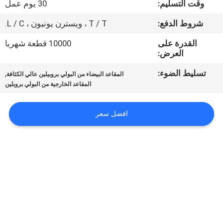
وقت التسليم:
30 يوم عمل
مراقبة
شروط الدفع:
T / T ، ويسترن يونيون ، L / C.
الجودة
القدرة على
10000 قطعة شهريا
العرض:
اتصل
تسليط الضوء:
,
المقاعد البيضاء من البولي بروبيلين عالي الكثافة
المقاعد الخارجية من البولي بروبلين
بنا
افضل سعر
مدونات
اطلب
اقتباس
خريطة
الموقع