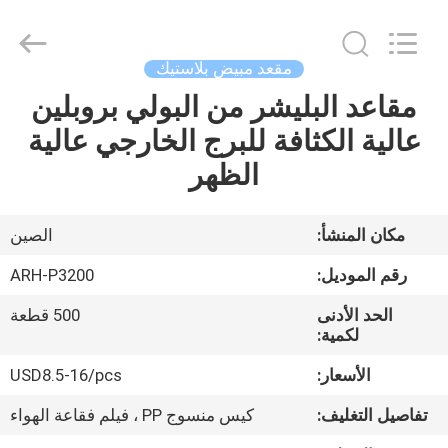
Chongqing
Aireach
Commercial
Co.,Ltd.
All
مقعد مبيض بلاستيك
Rights
Reserved.
مقاعد البليشر من البولي بروبلين
منزل،
عالية الكثافة للبرج الخارجي عالية
بيت
الظهر
منتجات
مكان المنشأ:
الصين
معلومات
رقم الموديل:
ARH-P3200
عنا
الحد الأدنى
500 قطعة
لكمية:
جولة
الأسعار:
USD8.5-16/pcs
في
تفاصيل التغليف:
كيس منسوج PP ، فيلم فقاعة الهواء
المعمل