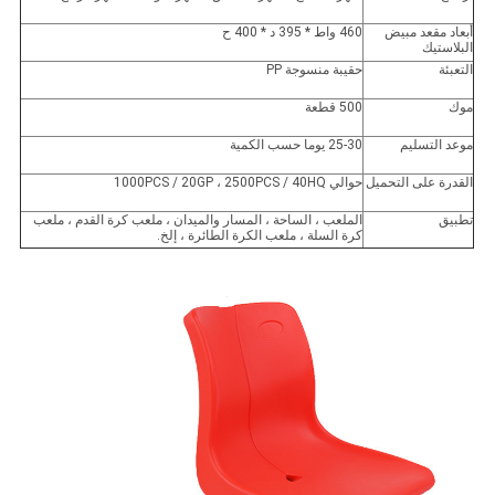
أبعاد مقعد مبيض
460 واط * 395 د * 400 ح
البلاستيك
التعبئة
حقيبة منسوجة PP
موك
500 قطعة
موعد التسليم
25-30 يوما حسب الكمية
القدرة على التحميل
حوالي 1000PCS / 20GP ، 2500PCS / 40HQ
تطبيق
الملعب ، الساحة ، المسار والميدان ، ملعب كرة القدم ، ملعب
كرة السلة ، ملعب الكرة الطائرة ، إلخ.