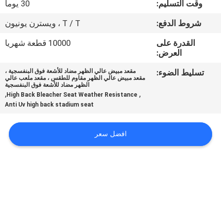
وقت التسليم:
30 يوما
مراقبة
شروط الدفع:
T / T ، ويسترن يونيون
الجودة
القدرة على
10000 قطعة شهريا
العرض:
اتصل
تسليط الضوء:
مقعد مبيض عالي الظهر مضاد للأشعة فوق البنفسجية ،
مقعد مبيض عالي الظهر مقاوم للطقس ، مقعد ملعب عالي
بنا
الظهر مضاد للأشعة فوق البنفسجية
,
,
High Back Bleacher Seat Weather Resistance
Anti Uv high back stadium seat
مدونات
افضل سعر
اطلب
اقتباس
خريطة
الموقع