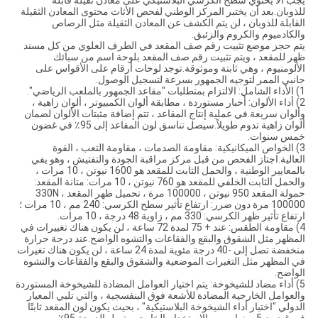
يجب ألا يحتوي سطح الكرسي البلاستيكي على معادن ثقيلة قابلة
للذوبان.بعد أن يختبر المركز الوطني لفحص الأثاث محتوى المعادن الثقيلة
القابلة للذوبان ، لن يتم الكشف عن المعادن الثقيلة مثل الرصاص
والكادميوم والكروم والزئبق.
يتم حجز موضع تثبيت رقم صف المقعد في الطرف العلوي من كل مسند
ظهر للمقعد ، ويتم تثبيت رقم صف المقعد بلوحة اسم من سبائك
الألومنيوم ، وهي ثابتة وموثوقة.توجد لوحات أرقام على الأقواس على
جانبي الممر لتوجيه الجمهور بسرعة لتسجيل الوصول.
1) الأداء الشامل: الالتزام بمتطلبات "مقاعد الجمهور بالملعب الرياضي".
2) أداء الألوان: أحبار مستوردة ، مطابقة ألوان الكمبيوتر ، ألوان زاهية ،
وألوان سريعة.في عملية إنتاج المقاعد ، تتم إضافة مثبتات الألوان لضمان
ألوان زاهية تدوم طويلاً.سيصل تناسق لون المقاعد إلى 95٪ في غضون
خمس سنوات.
3) الخواص الميكانيكية: مقاومة الصدمات ، مقاومة التعب ، القوة
العالية.اجتاز الفحص من قبل مركز مراقبة الجودة والتفتيش ، وهو يفي
بالمعايير الوطنية ، والحمل الثابت للمقعد هو 1600 نيوتن ، 10 مرات ،
والحمل الثابت الخلفي للمقعد هو 760 نيوتن ، 10 مرات: متانة المقعد:
حمولة المقعد 950 نيوتن ، 100000 مرة ، تحميل ظهر المقعد 330N ،
100000 مرة دون ضرر: ارتفاع تأثير سطح الكرسي: 240 مم ، 10 مرات ؛
ارتفاع تأثير ظهر الكرسي: 330 مم ، زاوية 48 درجة ، 10 مرات.
4) مقاومة الطقس: عند + 75 لمدة 72 ساعة ، لن يكون هناك تغييرات في
المظهر مثل الشقوق والبقع والفقاعات والتشوه الواضح.عند درجة حرارة
منخفضة تصل إلى -40 درجة مئوية لمدة 24 ساعة ، لن يكون هناك تغيرات
في المظهر مثل التغيرات الموضعية والشقوق والبقع والفقاعات والتشوه
الواضح.
5) أداء مضاد للشيخوخة: يتم اختيار العوامل المضادة للشيخوخة المستوردة
والعوامل الخارجية المضادة للأشعة فوق البنفسجية ، والتي تلبي المعيار
الدولي "اختبار أداء الشيخوخة البلاستيكية" ، بحيث يكون لون المقعد ثابتًا