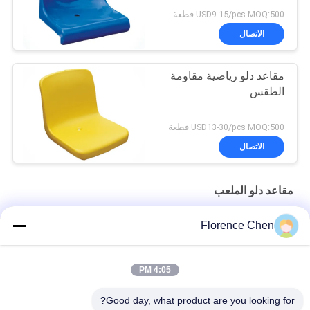
USD9-15/pcs MOQ:500 قطعة
الاتصال
مقاعد دلو رياضية مقاومة
الطقس
USD13-30/pcs MOQ:500 قطعة
الاتصال
مقاعد دلو الملعب
مقاعد دلو ملعب HDPE مثبتة على الأرض للخطوات الخرسانية
Florence Chen
كرسي استاد من البولي إيثيلين مقاعد دلو عالي الكثافة
4:05 PM
اللون الأحمر أجوف الظهر HDPE في الهواء الطلق ملعب كرسي مقعد
المبيض
Good day, what product are you looking for?