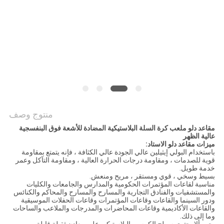
PRIVACY
POLICY
منتوج وصف
مقاعد دلو ملعب كرة السلة البلاستيكية المضادة للأشعة فوق البنفسجية
عالية الظهر
ميزات مقاعد دلو الاستاد:
باستخدام البولي إيثيلين عالي الجودة عالي الكثافة ، فإنه يتمتع بمقاومة
قوية للصدمات ، ومقاومة درجات الحرارة العالية ، ومقاومة التآكل وعمر
خدمة طويل.
بسيط وسخي ، قوي ومستقر ، مريح ومنعش.
مناسبة لقاعات المؤتمرات الحكومية والمدارس والجامعات والكليات
والمستشفيات والفنادق التجارية والمسارح والمسارح والمحاكم والكنائس
ودور السينما والقاعات وقاعات المؤتمرات وقاعات الحفلات الموسيقية
والقاعات الأكاديمية وقاعات المحاضرات والمدرجات والملاعب والساحات
وما إلى ذلك.