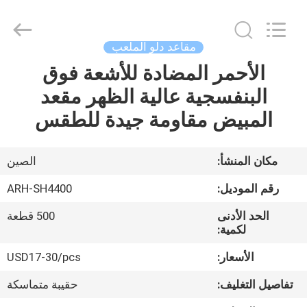
Chongqing
Aireach
Commercial
Co.,Ltd.
All
مقاعد دلو الملعب
Rights
Reserved.
الأحمر المضادة للأشعة فوق
منزل،
البنفسجية عالية الظهر مقعد
بيت
المبيض مقاومة جيدة للطقس
منتجات
مكان المنشأ:
الصين
معلومات
رقم الموديل:
ARH-SH4400
عنا
الحد الأدنى
500 قطعة
لكمية:
جولة
الأسعار:
USD17-30/pcs
في
تفاصيل التغليف:
حقيبة متماسكة
المعمل