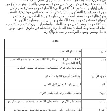
في غضون 5 سنوات من الاستخدام الخارجي. تصل الدرجة 95٪.
6) المقعد عبارة عن كرسي متصل مجوف مصبوب بالنفخ ، وهو مصنوع من
البولي إيثيلين المستورد (PE) في العبوة الأصلية ، وهو مصنوع من هيكل
مجوف مع عملية التشكيل بالنفخ.يتمتع المقعد بخصائص ميكانيكية فائقة ،
وقوة عالية ، ومقاومة للصدمات ، ومقاومة جيدة للطقس ، وخصائص
كيميائية مستقرة ، ومقاومة الأحماض والقلويات ، ومقاومة الكهرباء
الساكنة ، ومقاومة التآكل ، وصد الماء ، واستقرار اللون.تم تصميم التصميم
العام للمقعد وفقًا لمبادئ بيئة العمل ويتم تشكيله عن طريق النفخ ، وهو
جميل ومتين وسهل التركيب والصيانة والإدارة.
تحديد
منتج
مقاعد دلو الملعب
مواد
HDPE: البولي إيثيلين عالي الكثافة مع مقاومة جيدة للطقس
وأداء الشيخوخة
مضاد للأشعة فوق البنفسجية ، مثبطات اللهب اختيارية
موثود الإنتاج
نوع النفخ أو نوع القولبة بالحقن
اكتب
كرسي دلو ، كرسي قابل للطي
اللون
حسب الطلب وفقا لمخطط الألوان
تثبيت
مثبتة على الأرض ، مثبتة على الارتفاع ، مثبتة بمسامير وأقواس
ارتفاع
ظهر مسطح ، ظهر منخفض ، ظهر متوسط ​​، ظهر مرتفع