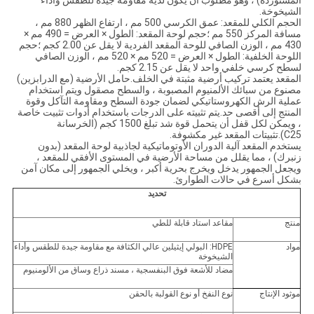
المستوردة) ، وهو مطلوب أن يكون لديه مقاومة جيدة للطقس وأداء
الشيخوخة.
الحجم الكلي للمقعد: عمق الكرسي 500 مم ، ارتفاع الظهر 880 مم ،
مسافة المركز 550 مم ؛حجم لوحة المقعد: الطول × العرض = 490 مم ×
430 مم ، الوزن الصافي للوحة المقعد الفردية لا يقل عن 2.00 كجم ؛حجم
اللوحة الخلفية: الطول × العرض = 520 مم × 520 مم ، الوزن الصافي
لسطح كرسي خلفي واحد لا يقل عن 2.15 كجم.
المقعد يعتمد تركيب أرضية مثبتة في الخلف.حامل الأرضية (مع الدرابزين)
مصنوع من سبائك الألمنيوم المصبوبة ، والسطح مصقول ويتم استخدام
عملية الرش الكهروستاتيكي لضمان جودة السطح ومقاومة التآكل وقوة
المنتج إلى أقصى حد.يتم تثبيته على الدرجات باستخدام أدوات تثبيت خاصة
، ويمكن لكل قفل أن يتحمل قوة شد تبلغ 1500 كجم (الخرسانة
C25).تثبيتات المقعد غير مكشوفة.
يستخدم المقعد آلية الدوران الأوتوماتيكية لجاذبية لوحة المقعد (بدون
زنبرك) ، مما يقلل من مساحة الأرضية في المستوى الأفقي للمقعد ،
ويجعل الجمهور يدخل ويخرج بحرية أكبر ، ويخلي الجمهور إلى مكان آمن
بشكل أسرع في حالات الطوارئ.
تحديد
منتج
مقاعد استاد قابلة للطي
مواد
HDPE: البولي إيثيلين عالي الكثافة مع مقاومة جيدة للطقس وأداء
الشيخوخة
مضاد للأشعة فوق البنفسجية ، مسند ذراع وساق من الألومنيوم
موثود الإنتاج
نوع النفخ أو نوع القولبة بالحقن