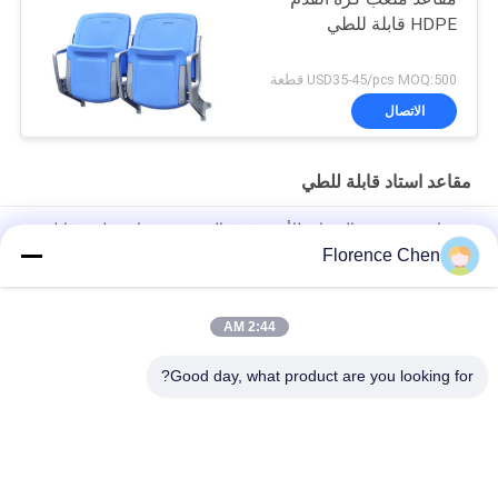
HDPE قابلة للطي
USD35-45/pcs MOQ:500 قطعة
الاتصال
مقاعد استاد قابلة للطي
صفراء ضربة صب المضادة للأشعة فوق البنفسجية مقاعد ملعب قابلة
للطي الساق الألومنيوم
Florence Chen
مقاعد استاد مربعة عالية الكثافة HDPE قابلة للطي / مقاعد قابلة للطي
2:44 AM
ارتفاع الظهر الأحمر الكبير 880 مم كرسي استاد قابل للطي مع مقاومة
تأثير مساند الذراعين
Good day, what product are you looking for?
فئات شعبية
جميع
مقعد تلسكوبي
مقاعد قابلة للطي