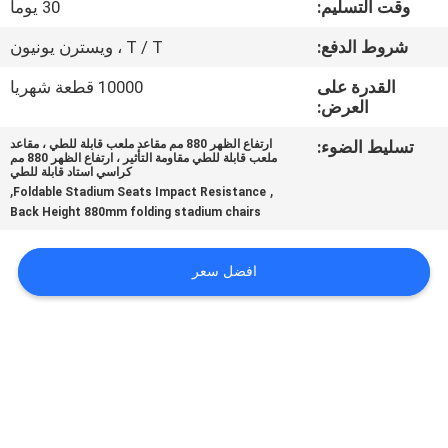
وقت التسليم:
30 يوما
مراقبة
شروط الدفع:
T / T ، ويسترن يونيون
الجودة
القدرة على
10000 قطعة شهريا
العرض:
اتصل
تسليط الضوء:
ارتفاع الظهر 880 مم مقاعد ملعب قابلة للطي ، مقاعد
ملعب قابلة للطي مقاومة التأثير ، ارتفاع الظهر 880 مم
بنا
كراسي استاد قابلة للطي
,
,
Foldable Stadium Seats Impact Resistance
Back Height 880mm folding stadium chairs
مدونات
افضل سعر
اطلب
اقتباس
خريطة
الموقع