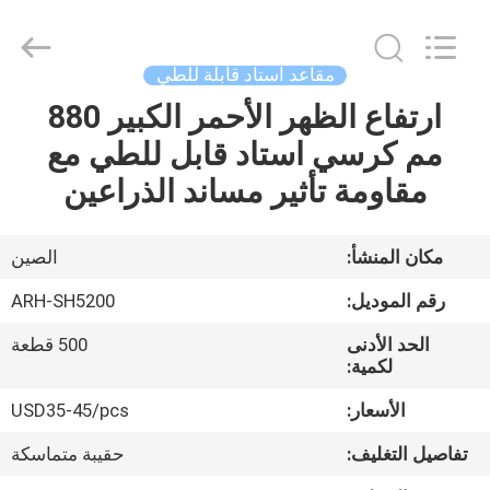
Chongqing
Aireach
Commercial
Co.,Ltd.
All
مقاعد استاد قابلة للطي
Rights
Reserved.
ارتفاع الظهر الأحمر الكبير 880
منزل،
مم كرسي استاد قابل للطي مع
بيت
مقاومة تأثير مساند الذراعين
منتجات
مكان المنشأ:
الصين
معلومات
رقم الموديل:
ARH-SH5200
عنا
الحد الأدنى
500 قطعة
لكمية:
جولة
الأسعار:
USD35-45/pcs
في
تفاصيل التغليف:
حقيبة متماسكة
المعمل