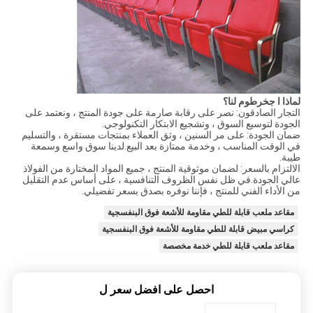
لماذا ا
ج
خرطوم لنا
؟
التجار الصادقون: نصر على رقابة صارمة على جودة المنتج ، ونعتمد على
الجودة لتوسيع السوق ، وتشجيع الابتكار التكنولوجي.
ضمان الجودة: على مر السنين ، وثق العملاء بمنتجات مستقرة ، والتسليم
في الوقت المناسب ، وخدمة ممتازة بعد البيع.لدينا سوق واسع وسمعة
طيبة.
الالتزام بالسعر: لضمان موثوقية المنتج ، جميع المواد المختارة من الفولاذ
عالي الجودة.في ظل نفس الظروف التنافسية ، على أساس عدم التقليل
من الأداء الفني للمنتج ، فإننا نوفره بصدق بسعر تفضيلي.
مقاعد ملعب قابلة للطي مقاومة للأشعة فوق البنفسجية
كراسي مبيض قابلة للطي مقاومة للأشعة فوق البنفسجية
مقاعد ملعب قابلة للطي خدمة مخصصة
احصل على افضل سعر ل