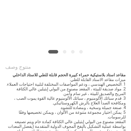
PRIVACY
POLICY
منتوج وصف
مقاعد استاد بلاستيكية حمراء كبيرة الحجم قابلة للطي للاستاد الداخلي
ميزات مقاعد الاستاد القابلة للطي:
1. التخصيص الهندسي ، ودعم المواصفات المختلفة لتلبية احتياجات العملاء.
2. مواد صديقة للبيئة ، المقعد مصنوع من البولي إيثيلين عالي الكثافة
المريح والصديق للبيئة ، غير سام وآمن.
3. قدم سبائك الألومنيوم ، سبائك الألومنيوم عالية القوة يموت الصب ،
ومكافحة الصدأ العلاج بالرش الكهروستاتيكي.
4. صنعة جميلة وسخية ، ومضادة للتشوه.
5. يمكن اختيار مجموعة متنوعة من الألوان ، ويمكن تخصيصها وفقًا
للرسومات.
المقعد مصنوع من البولي إيثيلين عالي الكثافة كمادة خام ويتم تصنيعه
بواسطة عملية التشكيل بالنفخ المجوف الدولية المتقدمة (يفضل المعدات