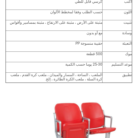
اكتب
كرسي قابل للطي
اللون
حسب الطلب وفقا لمخطط الألوان
تثبيت
مثبتة على الأرض ، مثبتة على الارتفاع ، مثبتة بمسامير وأقواس
وسادة
مع أو بدون
التعبئة
حقيبة منسوجة PP
موك
500 قطعة
موعد التسليم
25-30 يوما حسب الكمية
تطبيق
الملعب ، الساحة ، المسار والميدان ، ملعب كرة القدم ، ملعب
كرة السلة ، ملعب الكرة الطائرة ، إلخ.