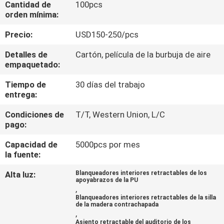
Cantidad de
100pcs
orden mínima:
CONTROL
Precio:
USD150-250/pcs
DE
Detalles de
Cartón, película de la burbuja de aire
CALIDAD
empaquetado:
Tiempo de
30 días del trabajo
ÉNTRENOS
entrega:
EN
Condiciones de
T/T, Western Union, L/C
CONTACTO
pago:
CON
Capacidad de
5000pcs por mes
la fuente:
BLOG
Alta luz:
Blanqueadores interiores retractables de los
apoyabrazos de la PU
,
Blanqueadores interiores retractables de la silla
PIDA
de la madera contrachapada
,
UNA
Asiento retractable del auditorio de los