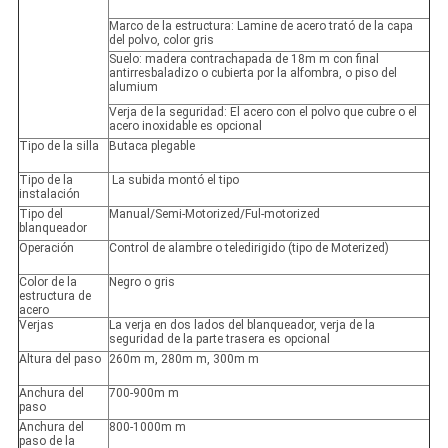
Marco de la estructura: Lamine de acero trató de la capa
del polvo, color gris
Suelo: madera contrachapada de 18m m con final
antirresbaladizo o cubierta por la alfombra, o piso del
alumium
Verja de la seguridad: El acero con el polvo que cubre o el
acero inoxidable es opcional
Tipo de la silla
Butaca plegable
Tipo de la
La subida montó el tipo
instalación
Tipo del
Manual/Semi-Motorized/Ful-motorized
blanqueador
Operación
Control de alambre o teledirigido (tipo de Moterized)
Color de la
Negro o gris
estructura de
acero
Verjas
La verja en dos lados del blanqueador, verja de la
seguridad de la parte trasera es opcional
Altura del paso
260m m, 280m m, 300m m
Anchura del
700-900m m
paso
Anchura del
800-1000m m
paso de la