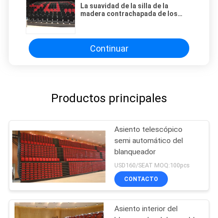
La suavidad de la silla de la
madera contrachapada de los
apoyabrazos de la PU amortigua
los blanqueadores interiores
retractables para el auditorio
Continuar
Productos principales
Asiento telescópico
semi automático del
blanqueador
USD160/SEAT MOQ:100pcs
CONTACTO
Asiento interior del