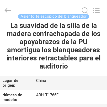
2026
Chongqing
Aireach
Commercial
Co.,Ltd.
Asiento telescópico del blanqueador
All
Rights
Reserved.
La suavidad de la silla de la
HOGAR
madera contrachapada de los
PRODUCTOS
apoyabrazos de la PU
amortigua los blanqueadores
SOBRE
interiores retractables para el
NOSOTROS
auditorio
VIAJE
Lugar de
China
origen:
DE
LA
Número de
ARH-T1765F
modelo:
FÁBRICA