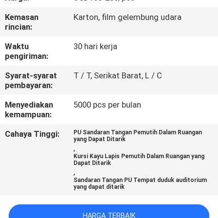
KUALITAS
Kemasan
Karton, film gelembung udara
rincian:
HUBUNGI
Waktu
30 hari kerja
KAMI
pengiriman:
Syarat-syarat
T / T, Serikat Barat, L / C
BLOG
pembayaran:
Menyediakan
5000 pcs per bulan
PERMINTAAN
kemampuan:
PENAWARAN
Cahaya Tinggi:
PU Sandaran Tangan Pemutih Dalam Ruangan
yang Dapat Ditarik
,
Kursi Kayu Lapis Pemutih Dalam Ruangan yang
SITEMAP
Dapat Ditarik
,
Sandaran Tangan PU Tempat duduk auditorium
yang dapat ditarik
PRIVACY
POLICY
HARGA TERBAIK