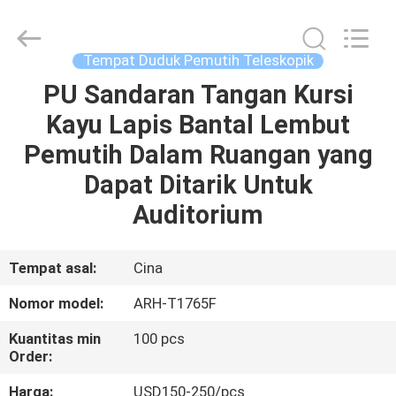
2026
Chongqing
Aireach
Commercial
Co.,Ltd.
Tempat Duduk Pemutih Teleskopik
All
Rights
Reserved.
PU Sandaran Tangan Kursi
RUMAH
Kayu Lapis Bantal Lembut
PRODUK
Pemutih Dalam Ruangan yang
Dapat Ditarik Untuk
TENTANG
Auditorium
KAMI
Tempat asal:
Cina
TUR
Nomor model:
ARH-T1765F
PABRIK
Kuantitas min
100 pcs
Order:
KONTROL
Harga:
USD150-250/pcs