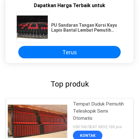
Dapatkan Harga Terbaik untuk
PU Sandaran Tangan Kursi Kayu
Lapis Bantal Lembut Pemutih
Dalam Ruangan yang Dapat Ditarik
Untuk Auditorium
Terus
Top produk
Tempat Duduk Pemutih
Teleskopik Semi
Otomatis
USD160/SEAT MOQ:100 pcs
KONTAK