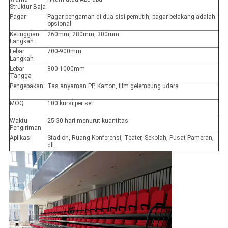
Struktur Baja
Pagar
Pagar pengaman di dua sisi pemutih, pagar belakang adalah
opsional
Ketinggian
260mm, 280mm, 300mm
Langkah
Lebar
700-900mm
Langkah
Lebar
800-1000mm
Tangga
Pengepakan
Tas anyaman PP, Karton, film gelembung udara
MOQ
100 kursi per set
Waktu
25-30 hari menurut kuantitas
Pengiriman
Aplikasi
Stadion, Ruang Konferensi, Teater, Sekolah, Pusat Pameran,
dll.