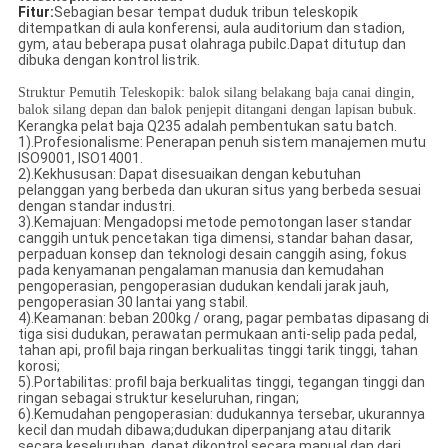
Fitur:
Sebagian besar tempat duduk tribun teleskopik
ditempatkan di aula konferensi, aula auditorium dan stadion,
gym, atau beberapa pusat olahraga pubilc.Dapat ditutup dan
dibuka dengan kontrol listrik.
Struktur Pemutih Teleskopik: balok silang belakang baja canai dingin,
balok silang depan dan balok penjepit ditangani dengan lapisan bubuk.
Kerangka pelat baja Q235 adalah pembentukan satu batch.
1).Profesionalisme: Penerapan penuh sistem manajemen mutu
ISO9001, ISO14001.
2).Kekhususan: Dapat disesuaikan dengan kebutuhan
pelanggan yang berbeda dan ukuran situs yang berbeda sesuai
dengan standar industri.
3).Kemajuan: Mengadopsi metode pemotongan laser standar
canggih untuk pencetakan tiga dimensi, standar bahan dasar,
perpaduan konsep dan teknologi desain canggih asing, fokus
pada kenyamanan pengalaman manusia dan kemudahan
pengoperasian, pengoperasian dudukan kendali jarak jauh,
pengoperasian 30 lantai yang stabil.
4).Keamanan: beban 200kg / orang, pagar pembatas dipasang di
tiga sisi dudukan, perawatan permukaan anti-selip pada pedal,
tahan api, profil baja ringan berkualitas tinggi tarik tinggi, tahan
korosi;
5).Portabilitas: profil baja berkualitas tinggi, tegangan tinggi dan
ringan sebagai struktur keseluruhan, ringan;
6).Kemudahan pengoperasian: dudukannya tersebar, ukurannya
kecil dan mudah dibawa;dudukan diperpanjang atau ditarik
secara keseluruhan, dapat dikontrol secara manual dan dari