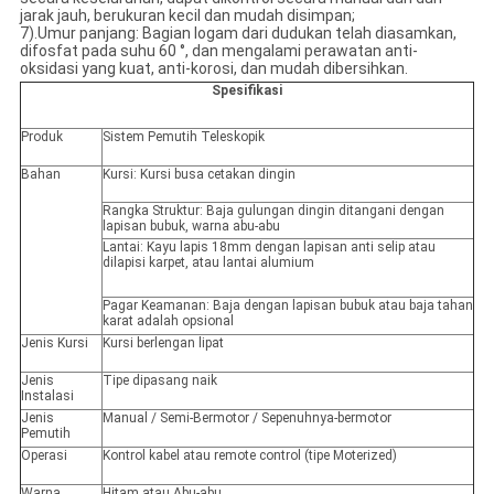
jarak jauh, berukuran kecil dan mudah disimpan;
7).Umur panjang: Bagian logam dari dudukan telah diasamkan,
difosfat pada suhu 60 °, dan mengalami perawatan anti-
oksidasi yang kuat, anti-korosi, dan mudah dibersihkan.
Spesifikasi
Produk
Sistem Pemutih Teleskopik
Bahan
Kursi: Kursi busa cetakan dingin
Rangka Struktur: Baja gulungan dingin ditangani dengan
lapisan bubuk, warna abu-abu
Lantai: Kayu lapis 18mm dengan lapisan anti selip atau
dilapisi karpet, atau lantai alumium
Pagar Keamanan: Baja dengan lapisan bubuk atau baja tahan
karat adalah opsional
Jenis Kursi
Kursi berlengan lipat
Jenis
Tipe dipasang naik
Instalasi
Jenis
Manual / Semi-Bermotor / Sepenuhnya-bermotor
Pemutih
Operasi
Kontrol kabel atau remote control (tipe Moterized)
Warna
Hitam atau Abu-abu