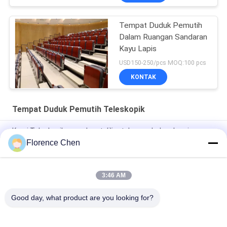
Tempat Duduk Pemutih
Dalam Ruangan Sandaran
Kayu Lapis
USD150-250/pcs MOQ:100 pcs
KONTAK
Tempat Duduk Pemutih Teleskopik
Kursi Teleskopik yang dapat dilipat dengan bahan kursi yang
dapat dilipat
Florence Chen
Telescopic Tiered Bleacher dengan lorong dan gantungan
kayu lapis atau lantai PVC pilihan
3:46 AM
Telapak Telescopic Bleacher pada Platform Baja untuk Acara
Good day, what product are you looking for?
Bad Request
Semua