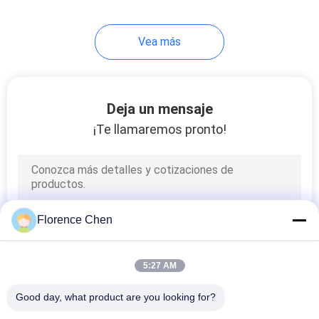
12
Vea más
Conferencia Hall
Chair With Desk
Deja un mensaje
¡Te llamaremos pronto!
12
sillas de escritorio
Florence Chen
del estudiante
5:27 AM
Good day, what product are you looking for?