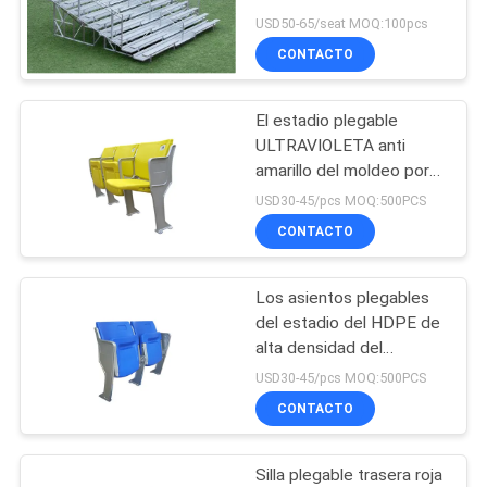
ruedas/los
USD50-65/seat MOQ:100pcs
CITA
blanqueadores
CONTACTO
transportables
12
MAPA
Blanqueadores al
El estadio plegable
DEL
ULTRAVIOLETA anti
aire libre portátiles
SITIO
amarillo del moldeo por
insuflación de aire
USD30-45/pcs MOQ:500PCS
comprimido asienta la
CONTACTO
PRIVACY
pierna de aluminio
POLICY
Los asientos plegables
12
del estadio del HDPE de
Asientos plegables
alta densidad del
cuadrado/pliegan
USD30-45/pcs MOQ:500PCS
del estadio
asientos del blanqueador
CONTACTO
Silla plegable trasera roja