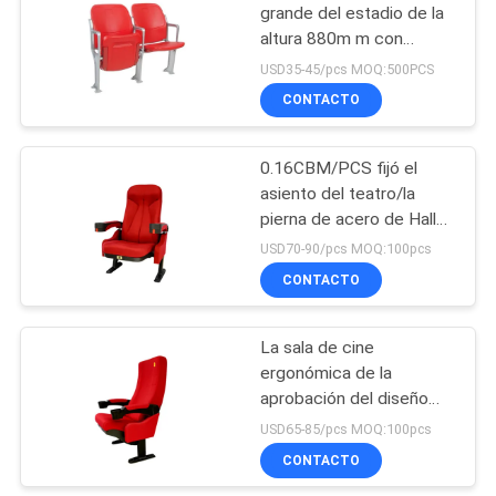
grande del estadio de la
altura 880m m con
43
resistencia de impacto
USD35-45/pcs MOQ:500PCS
de los apoyabrazos
Sillas plegables del
CONTACTO
auditorio
0.16CBM/PCS fijó el
asiento del teatro/la
pierna de acero de Hall
Seating With Cold Roll
USD70-90/pcs MOQ:100pcs
del cine
CONTACTO
13
Sillas de la sala de
La sala de cine
ergonómica de la
cine
aprobación del diseño
ISO preside el piso -
USD65-85/pcs MOQ:100pcs
montado
CONTACTO