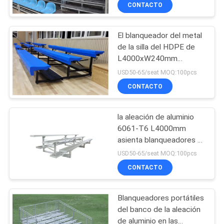
de los PP
CONTACTO
CONTROL
El blanqueador del metal
DE
16
de la silla del HDPE de
CALIDAD
L4000xW240mm
Blanqueador
asienta/asiento portátil
USD50-65/seat MOQ:100pcs
plástico Seat
de la gradería cubierta
ÉNTRENOS
CONTACTO
EN
la aleación de aluminio
CONTACTO
6061-T6 L4000mm
CON
asienta blanqueadores al
22
aire libre portátiles
USD50-65/seat MOQ:100pcs
Asientos de cubo
CONTACTO
BLOG
del estadio
Blanqueadores portátiles
PIDA
del banco de la aleación
UNA
de aluminio en las