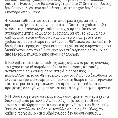
υποστηρίγματος δεν θα είναι λιγότερο από 210mm, το πλάτος
δεν θα είναι λιγότερο από 45mm, και το πάχος δεν θα είναι
λιγότερο από 2.5mm.
4. Χρώμα καθισμάτων: αυτοματοποιημένα χρωματικής
προσαρμογής, φωτεινά χρώματα, και βιαστικά χρώματα. Στο
στάδιο της παραγωγής καθισμάτων, ο προστιθέμενος
σταθεροποιητής χρώματος εξασφαλίζει ότι το χρώμα του
καθίσματος είναι ανθεκτικό και φωτεινό, και η συνέπεια
χρώματος του καθίσματος φθάνει σε 95% μέσα σε πέντε έτη. Η
δοκιμή εκτίμησης αποχρωματισμού χρώματος εμφάνισης που
διευθύνεται από το εθνικό κέντρο επιθεώρησης επίπλων, το
αποτέλεσμα επιθεώρησης είναι κατάλληλη.
5. Καθορίστε τον τύπο πρώτης ύλης σύμφωνα με τις ανάγκες
του χρήστη να εξασφαλίσει ότι οι απαιτήσεις καιρικής
αντίστασης του καθίσματος στις διαφορετικές
περιβαλλοντικές συνθήκες καλύπτονται. Αφότου διευθύνει το
εθνικό κέντρο επιθεώρησης επίπλων τη θερμότητα επιφάνειας
και την κρύα δοκιμή κύκλων, δεν πρέπει να υπάρξει καμία
προφανής αλλαγή χρώματος και καμία ρωγμή στην επιφάνεια.
6. Η πλαστική επιφάνεια καρεκλών δεν πρέπει να περιέχει τα
διαλυτά βαριά μέταλλα. Αφότου έχει εξετάσει το εθνικό
κέντρο επιθεώρησης επίπλων το περιεχόμενο των διαλυτών
βαριών μετάλλων, τα βαριά μέταλλα όπως ο μόλυβδος, το
κάδμιο, το χρώμιο και ο υδράργυρος δεν θα ανιχνευθούν.