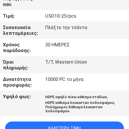
ΈΛΕΓΧΟΣ
min:
Τιμή:
USD10-25/pcs
ΜΑΣ
Συσκευασία
Πλέξτε την τσάντα
ΕΛΆΤΕ
λεπτομέρειες:
ΣΕ
Χρόνος
30 ΗΜΕΡΕΣ
ΕΠΑΦΉ
παράδοσης:
ΜΕ
Όροι
T/T, Western Union
πληρωμής:
ΙΣΤΟΛΌΓΙΟ
Δυνατότητα
10000 PC το μήνα
προσφοράς:
Υψηλό φως:
,
ΖΗΤΉΣΤΕ
HDPE υψηλό πίσω κάθισμα σταδίων
,
HDPE κάθισμα λευκαντών ποδοσφαίρου
ΈΝΑ
Πολύχρωμος Κάθισμα λευκαντών
ποδοσφαίρου
ΑΠΌΣΠΑΣΜΑ
ΚΑΛΎΤΕΡΗ ΤΙΜΉ