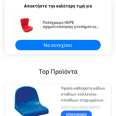
Αποκτήστε την καλύτερη τιμή για
Πολύχρωμο HDPE
σχηματοποίησης χτυπήματος
υψηλό πίσω κάθισμα σταδίων/
κάθισμα λευκαντών
ποδοσφαίρου
Να συνεχίσει
Top Προϊόντα
Υψηλά καθίσματα κάδων
σταδίων κολλεγίου
οπίσθιων στηριγμάτων
PP
USD9-15/pcs MOQ:500PCS
ΕΠΙΚΟΙΝΩΝΊΑ