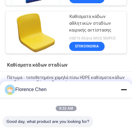
Καθίσματα κάδων
αθλητικών σταδίων
καιρικής αντίστασης
USD13-30/pcs MOQ:500PCS
ΕΠΙΚΟΙΝΩΝΊΑ
Καθίσματα κάδων σταδίων
Πάτωμα - τοποθετημένα χαμηλά πίσω HDPE καθίσματα κάδων
σταδίων για τα βήματα Concret
Florence Chen
Έδρα λευκαντών σταδίων υψηλής πυκνότητας καθισμάτων
κάδων σταδίων ακροατηρίων πολυαιθυλενίου
9:32 AM
HDPE κόκκινου χρώματος κοίλο πίσω υπαίθριο κάθισμα
λευκαντών εδρών σταδίων
Good day, what product are you looking for?