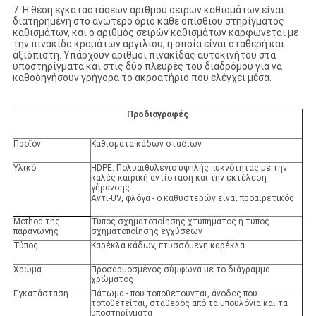
7. Η θέση εγκαταστάσεων αριθμού σειρών καθισμάτων είναι
διατηρημένη στο ανώτερο όριο κάθε οπίσθιου στηρίγματος
καθισμάτων, και ο αριθμός σειρών καθισμάτων καρφώνεται με
την πινακίδα κραμάτων αργιλίου, η οποία είναι σταθερή και
αξιόπιστη. Υπάρχουν αριθμοί πινακίδας αυτοκινήτου στα
υποστηρίγματα και στις δύο πλευρές του διαδρόμου για να
καθοδηγήσουν γρήγορα το ακροατήριο που ελέγχει μέσα.
Προδιαγραφές
Προϊόν
Καθίσματα κάδων σταδίων
Υλικό
HDPE: Πολυαιθυλένιο υψηλής πυκνότητας με την
καλές καιρική αντίσταση και την εκτέλεση
γήρανσης
Αντι-UV, φλόγα - ο καθυστερών είναι προαιρετικός
Mothod της
Τύπος σχηματοποίησης χτυπήματος ή τύπος
παραγωγής
σχηματοποίησης εγχύσεων
Τύπος
Καρέκλα κάδων, πτυσσόμενη καρέκλα
Χρώμα
Προσαρμοσμένος σύμφωνα με το διάγραμμα
χρώματος
Εγκατάσταση
Πάτωμα - που τοποθετούνται, άνοδος που
τοποθετείται, σταθερός από τα μπουλόνια και τα
υποστηρίγματα