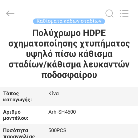
2026
Chongqing
Aireach
Commercial
Co.,Ltd.
Καθίσματα κάδων σταδίων
All
Rights
Reserved.
Πολύχρωμο HDPE
ΣΠΊΤΙ
σχηματοποίησης χτυπήματος
ΠΡΟΪΌΝΤΑ
υψηλό πίσω κάθισμα
σταδίων/κάθισμα λευκαντών
ΠΕΡΊΠΟΥ
ποδοσφαίρου
ΕΜΕΊΣ
Τόπος
Κίνα
καταγωγής:
ΓΎΡΟΣ
ΕΡΓΟΣΤΑΣΊΩΝ
Αριθμό
Arh-SH4500
μοντέλου:
ΠΟΙΟΤΙΚΌΣ
Ποσότητα
500PCS
παραγγελίας