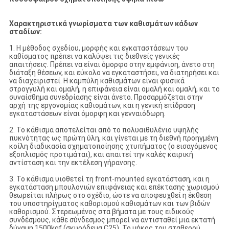
Χαρακτηριστικά γνωρίσματα των καθισμάτων κάδων
σταδίων:
1. Η μέθοδος σχεδίου, μορφής και εγκαταστάσεων του
καθίσματος πρέπει να καλύψει τις διεθνείς γενικές
απαιτήσεις. Πρέπει να είναι όμορφο στην εμφάνιση, άνετο στη
διάταξη θέσεων, και εύκολο να εγκαταστήσει, να διατηρήσει και
να διαχειριστεί. Η καμπύλη καθισμάτων είναι φυσικά
στρογγυλή και ομαλή, η επιφάνεια είναι ομαλή και ομαλή, και το
συναίσθημα συνεδρίασης είναι άνετο. Προσαρμόζεται στην
αρχή της εργονομίας καθισμάτων, και η γενική επίδραση
εγκαταστάσεων είναι όμορφη και γενναιόδωρη.
2. Το κάθισμα αποτελείται από το πολυαιθυλένιο υψηλής
πυκνότητας ως πρώτη ύλη, και γίνεται με τη διεθνή προηγμένη
κοίλη διαδικασία σχηματοποίησης χτυπήματος (ο εισαγόμενος
εξοπλισμός προτιμάται), και απαιτεί την καλές καιρική
αντίσταση και την εκτέλεση γήρανσης.
3. Το κάθισμα υιοθετεί τη front-mounted εγκατάσταση, και η
εγκατάσταση μπουλονιών επιφάνειας και επέκτασης χωρισμού
θεωρείται πλήρως στο σχέδιο, ώστε να αποφευχθεί η έκθεση
του υποστηρίγματος καθορισμού καθισμάτων και των βιδών
καθορισμού. Στερεωμένος στα βήματα με τους ειδικούς
συνδέσμους, κάθε σύνδεσμος μπορεί να αντισταθεί μια εκτατή
δύναμη 1500kgf (σκυρόδεμα C25). Το μήκος του σταθερού