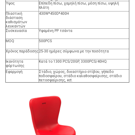
Ύψος
Επίπεδη πίσω, χαμηλή πίσω, μέση πίσω, υψηλή
πλάτη
Πλαστική
430W*450D*400H
διάσταση
καθισμάτων
λευκαντών
Συσκευασία
Υφαμένη PP τσάντα
MOQ
500PCS
Χρόνος παράδοσης
25-30 ημέρες σύμφωνα με την ποσότητα
Ικανότητα
Κατά το 1300 PCS/20GP, 3300PCS/40HQ
φόρτωσης
Εφαρμογή
Στάδιο, χώρος, δικαστήριο στίβου, γήπεδο
ποδοσφαίρου, στάδιο καλαθοσφαίρισης, στάδιο
πετοσφαίρισης, ect.