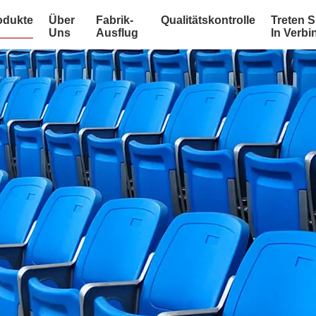
odukte
Über
Fabrik-
Qualitätskontrolle
Treten S
Uns
Ausflug
In Verb