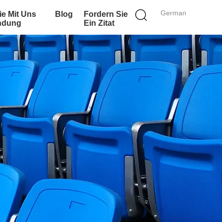
German
ie Mit Uns
Blog
Fordern Sie
indung
Ein Zitat