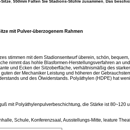
Sitze
550mm Falten Sie Stadions-Stühle zusammen
Das beschic
,
,
Sitze mit Pulver-überzogenem Rahmen
tzes stimmen mit dem Stadionsentwurf überein, schön, bequem, si
che nimmt das hohle Blasformen-Herstellungsverfahren an und 
ante und Ecken der Sitzoberfläche, verhältnismäßig des starke
d guten der Mechaniker Leistung und höheren der Gebrauchstemp
derstands und des Ölwiderstands. Polyäthylen (HDPE) hat wenig
ß mit Polyäthylenpulverbeschichtung, die Stärke ist 80~120 um,
alle, Schule, Konferenzsaal, Ausstellungs-Mitte, leature Theate