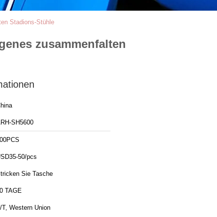
en Stadions-Stühle
ogenes zusammenfalten
mationen
hina
RH-SH5600
00PCS
SD35-50/pcs
tricken Sie Tasche
0 TAGE
/T, Western Union