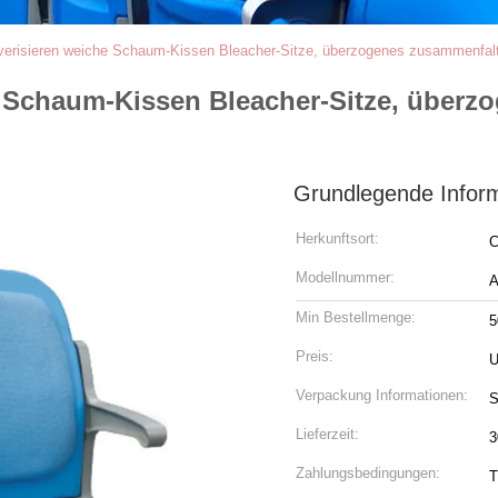
erisieren weiche Schaum-Kissen Bleacher-Sitze, überzogenes zusammenfalt
 Schaum-Kissen Bleacher-Sitze, überz
Grundlegende Infor
Herkunftsort:
C
Modellnummer:
A
Min Bestellmenge:
5
Preis:
U
Verpackung Informationen:
S
Lieferzeit:
3
Zahlungsbedingungen:
T