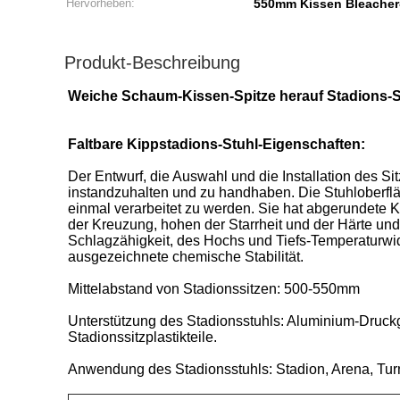
Hervorheben:
550mm Kissen Bleacher-
Produkt-Beschreibung
Weiche Schaum-Kissen-Spitze herauf Stadions-
Faltbare Kippstadions-Stuhl-Eigenschaften:
Der Entwurf, die Auswahl und die Installation des Si
instandzuhalten und zu handhaben. Die Stuhloberflä
einmal verarbeitet zu werden. Sie hat abgerundete K
der Kreuzung, hohen der Starrheit und der Härte un
Schlagzähigkeit, des Hochs und Tiefs-Temperaturwi
ausgezeichnete chemische Stabilität.
Mittelabstand von Stadionssitzen: 500-550mm
Unterstützung des Stadionsstuhls: Aluminium-Druckgu
Stadionssitzplastikteile.
Anwendung des Stadionsstuhls: Stadion, Arena, Turnh