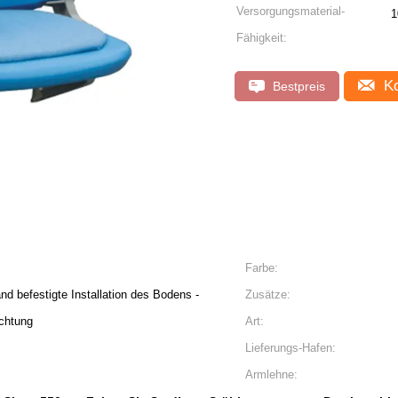
Versorgungsmaterial-
1
Fähigkeit:
Ko
Bestpreis
Farbe:
d befestigte Installation des Bodens -
Zusätze:
chtung
Art:
Lieferungs-Hafen:
Armlehne: