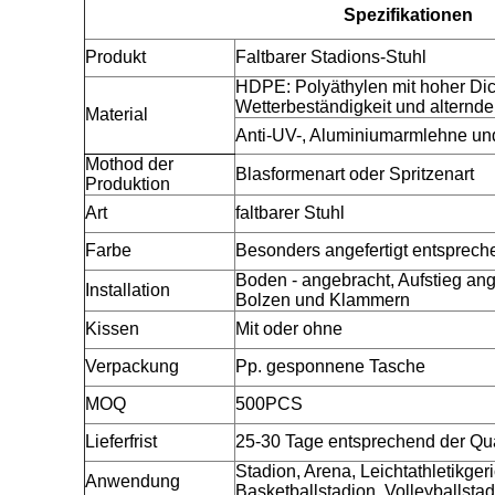
Spezifikationen
Produkt
Faltbarer Stadions-Stuhl
HDPE: Polyäthylen mit hoher Dich
Wetterbeständigkeit und alternde
Material
Anti-UV-, Aluminiumarmlehne un
Mothod der
Blasformenart oder Spritzenart
Produktion
Art
faltbarer Stuhl
Farbe
Besonders angefertigt entsprec
Boden - angebracht, Aufstieg ang
Installation
Bolzen und Klammern
Kissen
Mit oder ohne
Verpackung
Pp. gesponnene Tasche
MOQ
500PCS
Lieferfrist
25-30 Tage entsprechend der Qua
Stadion, Arena, Leichtathletikger
Anwendung
Basketballstadion, Volleyballstadi