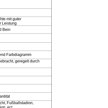
te mit guter
r Leistung
d Bein
hend Farbdiagramm
ebracht, geregelt durch
ntität
icht, Fußballstadion,
on, ect.