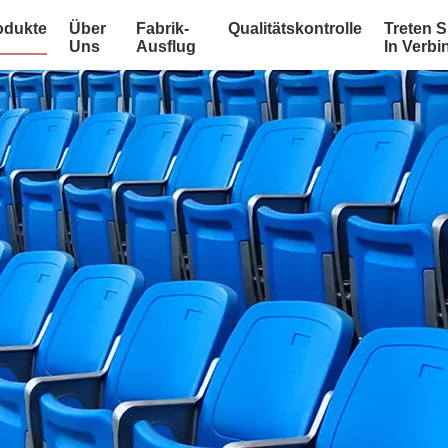
odukte
Über
Fabrik-
Qualitätskontrolle
Treten S
Uns
Ausflug
In Verb