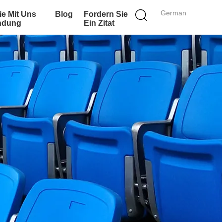
German
ie Mit Uns
Blog
Fordern Sie
indung
Ein Zitat