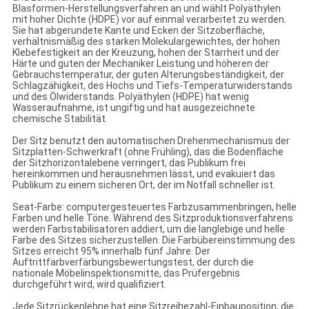
Blasformen-Herstellungsverfahren an und wählt Polyäthylen
mit hoher Dichte (HDPE) vor auf einmal verarbeitet zu werden.
Sie hat abgerundete Kante und Ecken der Sitzoberfläche,
verhältnismäßig des starken Molekulargewichtes, der hohen
Klebefestigkeit an der Kreuzung, hohen der Starrheit und der
Härte und guten der Mechaniker Leistung und höheren der
Gebrauchstemperatur, der guten Alterungsbeständigkeit, der
Schlagzähigkeit, des Hochs und Tiefs-Temperaturwiderstands
und des Ölwiderstands. Polyäthylen (HDPE) hat wenig
Wasseraufnahme, ist ungiftig und hat ausgezeichnete
chemische Stabilität.
Der Sitz benutzt den automatischen Drehenmechanismus der
Sitzplatten-Schwerkraft (ohne Frühling), das die Bodenfläche
der Sitzhorizontalebene verringert, das Publikum frei
hereinkommen und herausnehmen lässt, und evakuiert das
Publikum zu einem sicheren Ort, der im Notfall schneller ist.
Seat-Farbe: computergesteuertes Farbzusammenbringen, helle
Farben und helle Töne. Während des Sitzproduktionsverfahrens
werden Farbstabilisatoren addiert, um die langlebige und helle
Farbe des Sitzes sicherzustellen. Die Farbübereinstimmung des
Sitzes erreicht 95% innerhalb fünf Jahre. Der
Auftrittfarbverfärbungsbewertungstest, der durch die
nationale Möbelinspektionsmitte, das Prüfergebnis
durchgeführt wird, wird qualifiziert.
Jede Sitzrückenlehne hat eine Sitzreihezahl-Einbauposition, die