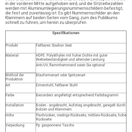
in der vorderen Mitte aufgehoben wird, und die Sitzreihezahlen
werden mit Aluminiumlegierungsnummernschildern befestigt,
die fest und zuverlässig ist. Es gibt Nummernschilder an den
Klammern auf beiden Seiten vom Gang, zum des Publikums
schnell zu führen, um herein zu überprüfen.
Spezifikationen
Produkt
Faltbares Stadion Seat
Material
HDPE: Polyäthylen mit hoher Dichte mit guter
Wetterbeständigkeit und alternder Leistung
Anti-UV, flammhemmend seien Sie optional
Mothod der
Blasformenart oder Spritzenart
Produktion
Art
Eimerstuhl, faltbarer Stuhl
Farbe
Besonders angefertigt entsprechend Farbdiagramm
Installation
Boden - angebracht, Aufstieg angebracht, geregelt durch
Bolzen und Klammern
Höhe
Flachrücken, niedrige Rückseite, mittlere Rückseite, hohe
Rückseite
Verpackung
Pp. gesponnene Tasche