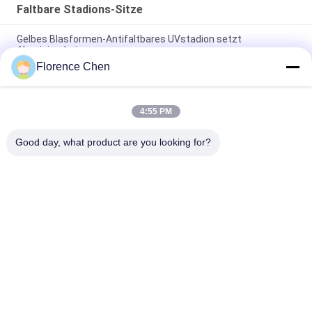
Faltbare Stadions-Sitze
Gelbes Blasformen-Antifaltbares UVstadion setzt
Aluminiumbein
Florence Chen
Quadrat HDPE mit hoher Dichte falten faltbare Stadions-
Sitze/Bleacher-Sitze zusammen
4:55 PM
Großer roter hinterer faltender Stadions-Stuhl der Höhen-
880mm mit Armlehnen-Schlagzähigkeit
Good day, what product are you looking for?
Beliebte Kategorien
Alle
Einziehbare 
Teleskopische 
Bleacher-Sitzplätze
Bleacher-Sitzplätze
Plastikbleacher Seat
Stadionsschalensitze
Tragbare 
Faltbare Stadions-
Zuschauertribünen 
Sitze