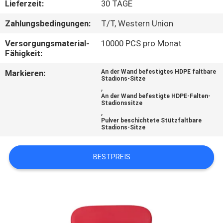
Lieferzeit:
30 TAGE
TRETEN
Zahlungsbedingungen:
T/T, Western Union
SIE
Versorgungsmaterial-
10000 PCS pro Monat
MIT
Fähigkeit:
UNS
Markieren:
An der Wand befestigtes HDPE faltbare
Stadions-Sitze
IN
,
An der Wand befestigte HDPE-Falten-
VERBINDUNG
Stadionssitze
,
Pulver beschichtete Stützfaltbare
Stadions-Sitze
BLOG
BESTPREIS
FORDERN
SIE EIN
ZITAT