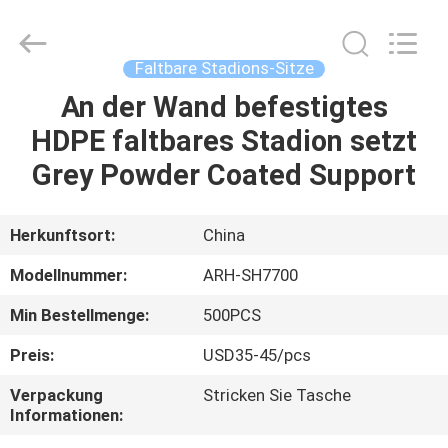
Chongqing
Aireach
Commercial
Co.,Ltd.
All
Faltbare Stadions-Sitze
Rights
Reserved.
An der Wand befestigtes
HAUS
HDPE faltbares Stadion setzt
PRODUKTE
Grey Powder Coated Support
ÜBER
Herkunftsort:
China
UNS
Modellnummer:
ARH-SH7700
Min Bestellmenge:
500PCS
FABRIK-
Preis:
USD35-45/pcs
AUSFLUG
Verpackung
Stricken Sie Tasche
Informationen:
QUALITÄTSKONTROLLE