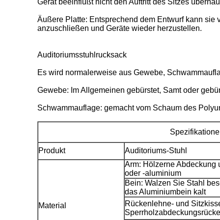
Gerät beeinflußt nicht den Auftritt des Sitzes überhau
Äußere Platte: Entsprechend dem Entwurf kann sie 
anzuschließen und Geräte wieder herzustellen.
Auditoriumsstuhlrucksack
Es wird normalerweise aus Gewebe, Schwammauflage
Gewebe: Im Allgemeinen gebürstet, Samt oder gebür
Schwammauflage: gemacht vom Schaum des Polyureth
Spezifikation
Produkt
Auditoriums-Stuhl
Arm: Hölzerne Abdeckung 
oder -aluminium
Bein: Walzen Sie Stahl bes
das Aluminiumbein kalt
Rückenlehne- und Sitzkiss
Material
Sperrholzabdeckungsrücke