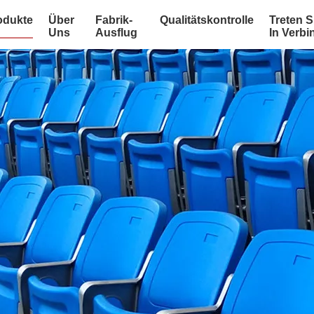
odukte
Über
Fabrik-
Qualitätskontrolle
Treten S
Uns
Ausflug
In Verb