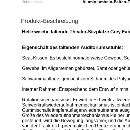
Hervorheben:
Aluminiumbein-Falten-T
Produkt-Beschreibung
Helle weiche faltende Theater-Sitzplätze Grey F
Eigenschaft des faltenden Auditoriumsstuhls:
Seat-Kissen: Es besteht normalerweise Gewebe, S
Gewebe: Im Allgemeinen gebürstet, Samt oder gebü
Schwammauflage: gemacht vom Schaum des Polyureth
Interner Rahmen: Entsprechend dem Entwurf nimmt Sper
Rotationsmechanismus: Er wird in Schwerkraftwie
Schwerkraftwiederaufnahmemechanismus ist einfach u
Gummischalldämpferauflagenwiederaufnahme ausger
Größe des Wiederaufnahmemechanismus kleiner und 
gesteuert, wird die Bewegung langsamer, und die Au
von der Frankreich-pneumatischen Reduzierung in den 