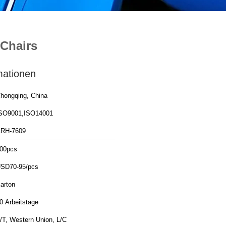
 Chairs
mationen
hongqing, China
SO9001,ISO14001
RH-7609
00pcs
SD70-95/pcs
arton
0 Arbeitstage
/T, Western Union, L/C