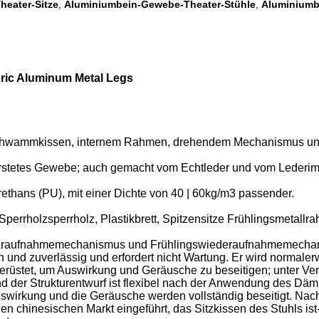
heater-Sitze
Aluminiumbein-Gewebe-Theater-Stühle
Aluminiumbe
,
,
abric Aluminum Metal Legs
chwammkissen, internem Rahmen, drehendem Mechanismus und 
rstetes Gewebe; auch gemacht vom Echtleder und vom Lederimi
ans (PU), mit einer Dichte von 40 | 60kg/m3 passender.
rholzsperrholz, Plastikbrett, Spitzensitze Frühlingsmetallrahm
deraufnahmemechanismus und Frühlingswiederaufnahmemechanis
nd zuverlässig und erfordert nicht Wartung. Er wird normaler
üstet, um Auswirkung und Geräusche zu beseitigen; unter Ve
der Strukturentwurf ist flexibel nach der Anwendung des Dä
swirkung und die Geräusche werden vollständig beseitigt. Nac
chinesischen Markt eingeführt, das Sitzkissen des Stuhls ist- h