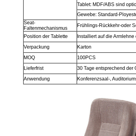
Tablet: MDF/ABS sind opti
Gewebe: Standard-Ployester
Seat-
Frühlings-Rückkehr-oder 
Faltenmechanismus
Position der Tablette
Installiert auf die Armlehn
Verpackung
Karton
MOQ
100PCS
Lieferfrist
30 Tage entsprechend der Q
Anwendung
Konferenzsaal-, Auditoriums-