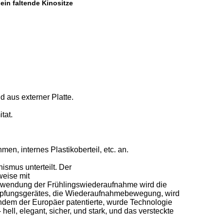
in faltende Kinositze
aus externer Platte.
tat.
en, internes Plastikoberteil, etc. an.
mus unterteilt. Der
weise mit
rwendung der Frühlingswiederaufnahme wird die
mpfungsgerätes, die Wiederaufnahmebewegung, wird
hdem der Europäer patentierte, wurde Technologie
ell, elegant, sicher, und stark, und das versteckte