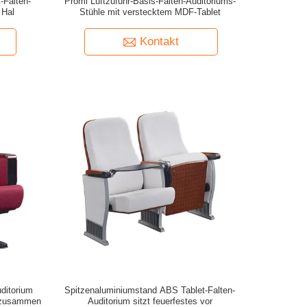
-Falten-
Promi Luftzufuhr-Basis-Falten-Auditoriums-
 Hal
Stühle mit verstecktem MDF-Tablet
Kontakt
uditorium
Spitzenaluminiumstand ABS Tablet-Falten-
e zusammen
Auditorium sitzt feuerfestes vor