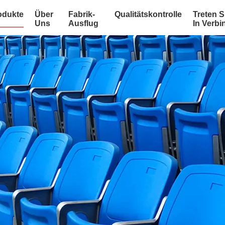
odukte
Über
Fabrik-
Qualitätskontrolle
Treten S
Uns
Ausflug
In Verb