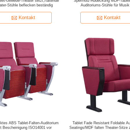
let-Gewebe-Theater setzt,/faltende
Sperrholz-Abdeckung MDF-Tablet
ater-Stühle beflecken beständig
Auditoriums-Stühle für Musik
Kontakt
Kontakt
ktes ABS Tablet-Falten-Auditorium
Tablet Fade Resistant Foldable A
zt Bescheinigung ISO14001 vor
Seatings/MDF falten Theater-Sitz