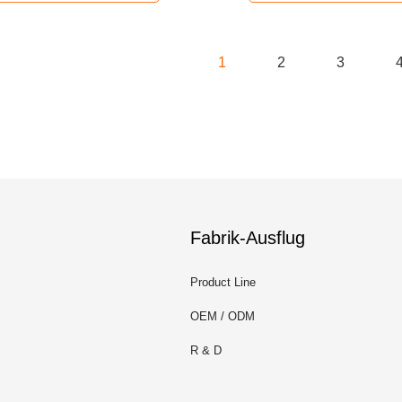
1
2
3
Fabrik-Ausflug
Product Line
OEM / ODM
R & D