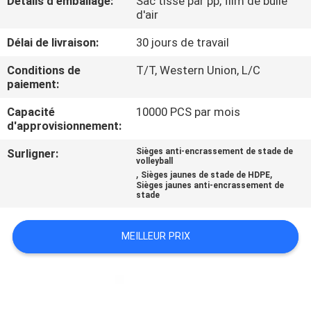
Détails d'emballage:
Sac tissé par pp, film de bulle
d'air
CONTRÔLE
Délai de livraison:
30 jours de travail
DE
Conditions de
T/T, Western Union, L/C
QUALITÉ
paiement:
Capacité
10000 PCS par mois
CONTACTEZ-
d'approvisionnement:
NOUS
Surligner:
Sièges anti-encrassement de stade de
volleyball
,
,
Sièges jaunes de stade de HDPE
Sièges jaunes anti-encrassement de
BLOGS
stade
DEMANDEZ
MEILLEUR PRIX
UNE
CITATION