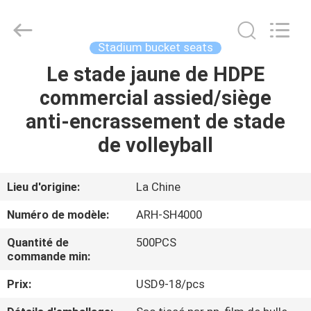
-
2026
Chongqing
Aireach
Commercial
Stadium bucket seats
Co.,Ltd.
All
Le stade jaune de HDPE
MAISON
Rights
Reserved.
commercial assied/siège
PRODUITS
anti-encrassement de stade
de volleyball
AU
SUJET
Lieu d'origine:
La Chine
DE
Numéro de modèle:
ARH-SH4000
NOUS
Quantité de
500PCS
commande min:
VISITE
Prix:
USD9-18/pcs
D'USINE