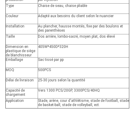
Type
Chaise de seau, chaise pliable
Couleur
Adapté aux besoins du client selon le nuancier
Installation
Au plancher, hausse montés, fixe par des boulons et
des parenthèses
Taille
Dos arrière, lombo-sacré, moyen plat, dos élevé
Dimension en
405W*450D*320H
plastique de siège
de blanchisseur
Emballage
Sac tissé par pp
MOQ
500PCS
Délai de livraison
25-30 jours selon la quantité
Capacité de
Vers 1300 PCS/20GP, 3300PCS/40HQ
chargement
Application
Stade, arène, cour d'athlétisme, stade de football, stade
de basket-ball, stade de volleyball, ect.