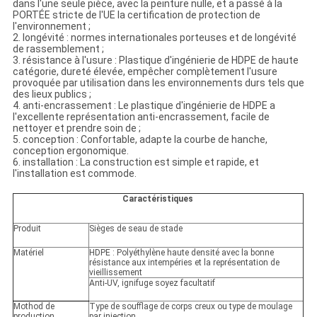
dans l'une seule pièce, avec la peinture nulle, et a passé à la
PORTÉE stricte de l'UE la certification de protection de
l'environnement ;
2. longévité : normes internationales porteuses et de longévité
de rassemblement ;
3. résistance à l'usure : Plastique d'ingénierie de HDPE de haute
catégorie, dureté élevée, empêcher complètement l'usure
provoquée par utilisation dans les environnements durs tels que
des lieux publics ;
4. anti-encrassement : Le plastique d'ingénierie de HDPE a
l'excellente représentation anti-encrassement, facile de
nettoyer et prendre soin de ;
5. conception : Confortable, adapte la courbe de hanche,
conception ergonomique.
6. installation : La construction est simple et rapide, et
l'installation est commode.
Caractéristiques
Produit
Sièges de seau de stade
Matériel
HDPE : Polyéthylène haute densité avec la bonne
résistance aux intempéries et la représentation de
vieillissement
Anti-UV, ignifuge soyez facultatif
Mothod de
Type de soufflage de corps creux ou type de moulage
production
par injection