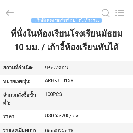
©
2021
-
2026
Chongqing
เก้าอี้เลคเชอร์พร้อมโต๊ะทำงาน
Aireach
Commercial
Co.,Ltd.
ที่นั่งในห้องเรียนโรงเรียนมัธยม
บ้าน
All
Rights
Reserved.
10 มม. / เก้าอี้ห้องเรียนพับได้
สินค้า
สถานที่กำเนิด:
ประเทศจีน
เกี่ยว
ARH-JT015A
หมายเลขรุ่น:
กับ
100PCS
จำนวนสั่งซื้อขั้น
ต่ำ:
เรา
USD65-200/pcs
ราคา:
ทัวร์
รายละเอียดการ
กล่องกระดาษ