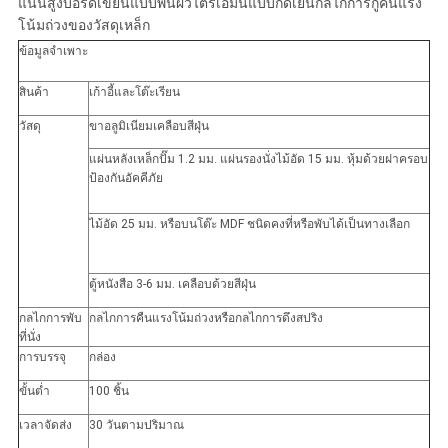
แน่นสูงบอร์ดเขียนแบบพื้นผิวไตรเอมีนแบบกดเย็นกลไกการกู้คืนแรง
โน้มถ่วงของวัสดุเหล็ก
ข้อมูลจำเพาะ
สินค้า
เก้าอี้และโต๊ะเรียน
วัสดุ
ขาอลูมิเนียมเคลือบสีฝุ่น
แผ่นหลังเหล็กปั๊ม 1.2 มม. แผ่นรองนั่งไม้อัด 15 มม. หุ้มด้วยฝาครอบ
ป้องกันอัคคีภัย
ไม้อัด 25 มม. หรือบนโต๊ะ MDF ชนิดคงที่หรือพับได้เป็นทางเลือก
ตู้หนังสือ 3-6 มม. เคลือบด้วยสีฝุ่น
กลไกการพับ
กลไกการคืนแรงโน้มถ่วงหรือกลไกการดึงสปริง
ที่นั่ง
การบรรจุ
กล่อง
ขั้นต่ำ
100 ชิ้น
เวลาจัดส่ง
30 วันตามปริมาณ