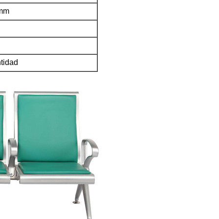
mm
ntidad