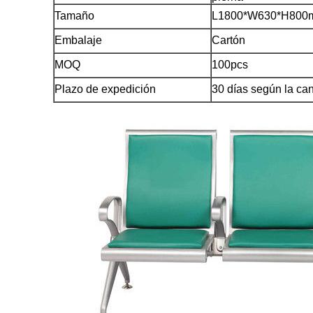
Tamaño
L1800*W630*H800
Embalaje
Cartón
MOQ
100pcs
Plazo de expedición
30 días según la ca