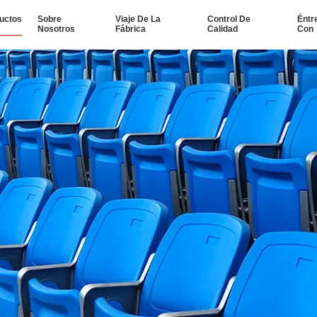
uctos
Sobre
Viaje De La
Control De
Éntr
Nosotros
Fábrica
Calidad
Con