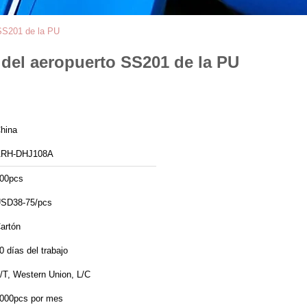
o SS201 de la PU
n del aeropuerto SS201 de la PU
hina
RH-DHJ108A
00pcs
SD38-75/pcs
artón
0 días del trabajo
/T, Western Union, L/C
000pcs por mes