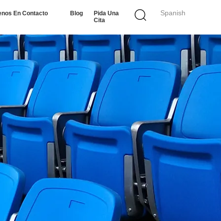
Spanish
enos En Contacto
Blog
Pida Una
Cita