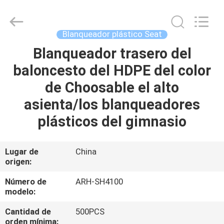
2026
Chongqing
Aireach
Commercial
Co.,Ltd.
Blanqueador plástico Seat
All
Rights
Reserved.
Blanqueador trasero del
HOGAR
baloncesto del HDPE del color
PRODUCTOS
de Choosable el alto
asienta/los blanqueadores
SOBRE
plásticos del gimnasio
NOSOTROS
Lugar de
China
origen:
VIAJE
DE
Número de
ARH-SH4100
modelo:
LA
Cantidad de
500PCS
FÁBRICA
orden mínima: