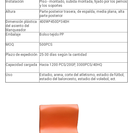
Instalación
Piso - montado, subida montada, fijado por los pernos
y los soportes
Altura
Parte posterior trasera, de espalda, media plana, alta
parte posterior
Dimensión plástica
400W*450D*340H
del asiento del
blanqueador
Embalaje
Bolso tejido PP
MOQ
500PCS
Plazo de expedición
25-30 días según la cantidad
Capacidad cargada
Hacia 1200 PCS/20GP, 3300PCS/40HQ
Uso
Estadio, arena, corte del atletismo, estadio de fútbol,
estadio del baloncesto, estadio del voleibol, ect.