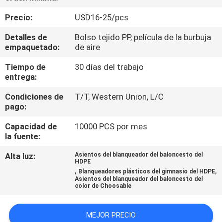
Precio:
USD16-25/pcs
CONTROL
Detalles de
Bolso tejido PP, película de la burbuja
DE
empaquetado:
de aire
CALIDAD
Tiempo de
30 días del trabajo
entrega:
ÉNTRENOS
Condiciones de
T/T, Western Union, L/C
EN
pago:
CONTACTO
Capacidad de
10000 PCS por mes
la fuente:
CON
Alta luz:
Asientos del blanqueador del baloncesto del
HDPE
BLOG
,
,
Blanqueadores plásticos del gimnasio del HDPE
Asientos del blanqueador del baloncesto del
color de Choosable
PIDA
MEJOR PRECIO
UNA