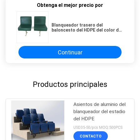
Obtenga el mejor precio por
Blanqueador trasero del
baloncesto del HDPE del color de
Choosable el alto asienta/los
blanqueadores plásticos del
gimnasio
Continuar
Productos principales
Asientos de aluminio del
blanqueador del estadio
del HDPE
USD35-50/pcs MOQ:500PCS
CONTACTO