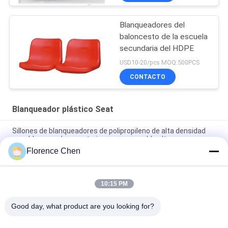
Blanqueadores del
baloncesto de la escuela
secundaria del HDPE
USD10-20/pcs MOQ:500PCS
CONTACTO
Blanqueador plástico Seat
Sillones de blanqueadores de polipropileno de alta densidad
para blanqueadores exteriores con respaldo alto
Florence Chen
Blanqueador plástico fijo al aire libre Seat ignífugo/asientos
verdes del estadio de hierba
10:15 PM
El estadio de fútbol azul marino del HDPE asienta/los asientos
planos resistentes ULTRAVIOLETA del estadio
Good day, what product are you looking for?
Categorías Populares
Todos