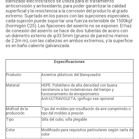
barnizado electrostático se utiliza para el tratamiento
anticorrosión y antioxidante, para poder garantizar la calidad
superficial y la resistencia a la corrosión del producto al grado
extremo. Sujetado en los pasos con las sujeciones especiales,
cada sujeción puede soportar una fuerza extensible de 1500kgf
(hormigón C25). Las fijaciones del asiento no se exponen. El haz
de conexión del asiento se hace de dos tuberías de acero con
un diámetro externo de φ33.5mm (grueso de pared no menos
de 2.2m m), con las cabezas en ambos extremos, y la superficie
es en baño caliente galvanizada.
Especificaciones
Producto
Asientos plásticos del blanqueador
Material
HDPE: Polietileno de alta densidad con buena
resistencia a las inclemencias del tiempo y
funcionamiento de envejecimiento
Anti-ULTRAVIOLETA, ignífugo sea opcional
Mothod de la
Tipo del moldeo por insuflación de aire comprimido o
producción
tipo del moldeo a presión
Tipo
Silla del cubo, silla plegable
Color
Modificado para requisitos particulares según carta de
color