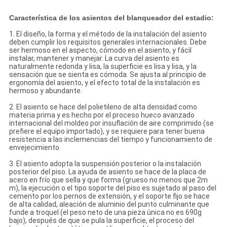
Característica de los asientos del blanqueador del estadio:
1. El diseño, la forma y el método de la instalación del asiento
deben cumplir los requisitos generales internacionales. Debe
ser hermoso en el aspecto, cómodo en el asiento, y fácil
instalar, mantener y manejar. La curva del asiento es
naturalmente redonda y lisa, la superficie es lisa y lisa, y la
sensación que se sienta es cómoda. Se ajusta al principio de
ergonomía del asiento, y el efecto total de la instalación es
hermoso y abundante.
2. El asiento se hace del polietileno de alta densidad como
materia prima y es hecho por el proceso hueco avanzado
internacional del moldeo por insuflación de aire comprimido (se
prefiere el equipo importado), y se requiere para tener buena
resistencia a las inclemencias del tiempo y funcionamiento de
envejecimiento.
3. El asiento adopta la suspensión posterior o la instalación
posterior del piso. La ayuda de asiento se hace de la placa de
acero en frío que sella y que forma (grueso no menos que 2m
m), la ejecución o el tipo soporte del piso es sujetado al paso del
cemento por los pernos de extensión, y el soporte fijo se hace
de alta calidad, aleación de aluminio del punto culminante que
funde a troquel (el peso neto de una pieza única no es 690g
bajo), después de que se pula la superficie, el proceso del