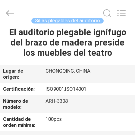
2026
Chongqing
Aireach
Commercial
Co.,Ltd.
Sillas plegables del auditorio
All
Rights
Reserved.
El auditorio plegable ignífugo
HOGAR
del brazo de madera preside
PRODUCTOS
los muebles del teatro
SOBRE
Lugar de
CHONGQING, CHINA
origen:
NOSOTROS
Certificación:
ISO9001,ISO14001
VIAJE
Número de
ARH-3308
modelo:
DE
LA
Cantidad de
100pcs
orden mínima:
FÁBRICA