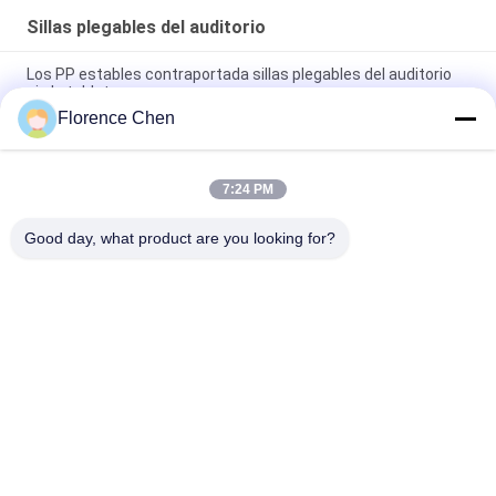
Sillas plegables del auditorio
Los PP estables contraportada sillas plegables del auditorio
sin la tableta
Florence Chen
El auditorio de acero movible del plegamiento de la pierna del
VIP preside con la tableta ocultada
7:24 PM
Sillas plegables de acero del auditorio del espray
electrostático suave del amortiguador
Good day, what product are you looking for?
Categorías Populares
Todos
Asiento Retractable 
Asiento 
Del Blanqueador
Telescópico Del 
Blanqueador
Blanqueador 
Asientos De Cubo 
Plástico Seat
Del Estadio
Blanqueadores Al 
Asientos Plegables 