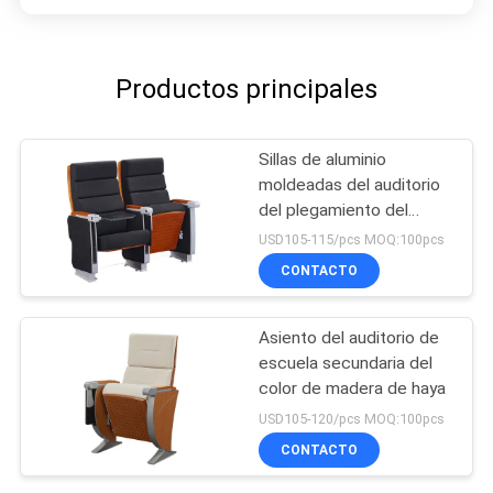
Productos principales
Sillas de aluminio
moldeadas del auditorio
del plegamiento del
brazo
USD105-115/pcs MOQ:100pcs
CONTACTO
Asiento del auditorio de
escuela secundaria del
color de madera de haya
USD105-120/pcs MOQ:100pcs
CONTACTO