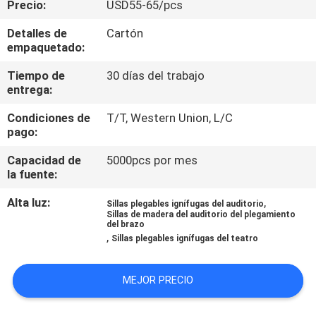
Precio:
USD55-65/pcs
CONTROL
Detalles de
Cartón
empaquetado:
DE
Tiempo de
30 días del trabajo
CALIDAD
entrega:
Condiciones de
T/T, Western Union, L/C
ÉNTRENOS
pago:
EN
Capacidad de
5000pcs por mes
CONTACTO
la fuente:
CON
Alta luz:
,
Sillas plegables ignífugas del auditorio
Sillas de madera del auditorio del plegamiento
del brazo
,
BLOG
Sillas plegables ignífugas del teatro
MEJOR PRECIO
PIDA
UNA