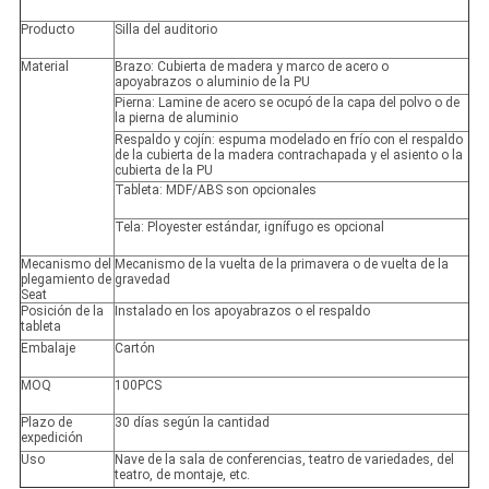
Producto
Silla del auditorio
Material
Brazo: Cubierta de madera y marco de acero o
apoyabrazos o aluminio de la PU
Pierna: Lamine de acero se ocupó de la capa del polvo o de
la pierna de aluminio
Respaldo y cojín: espuma modelado en frío con el respaldo
de la cubierta de la madera contrachapada y el asiento o la
cubierta de la PU
Tableta: MDF/ABS son opcionales
Tela: Ployester estándar, ignífugo es opcional
Mecanismo del
Mecanismo de la vuelta de la primavera o de vuelta de la
plegamiento de
gravedad
Seat
Posición de la
Instalado en los apoyabrazos o el respaldo
tableta
Embalaje
Cartón
MOQ
100PCS
Plazo de
30 días según la cantidad
expedición
Uso
Nave de la sala de conferencias, teatro de variedades, del
teatro, de montaje, etc.