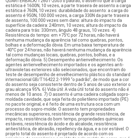
QUARTERBACK/T2601-2003 o padrão, o assento que a carga
estática é 1600N, 10 vezes, a parte traseira de assento a carga
estática é 760N, 10 vezes: durabilidade do assento: a carga do
assento é 950N, 100.000 vezes, a carga 330N da parte traseira
de assento, 100.000 vezes sem dano: altura do impacto da
superfície da cadeira: 240mm, 10 vezes; altura do impacto da
cadeira para trás: 330mm, ângulo 48 graus, 10 vezes. 4)
Resistência do tempo: em +75℃ por 72 horas, não haverá
nenhuma mudança da aparência tal como quebras, pontos,
bolhas e a deformação óbvia. Em uma baixa temperatura de
-40°C por 24 horas, não haverá nenhuma mudança da aparência
tal como mudanças locais, quebras, pontos, bolhas, e a
deformação óbvia. 5) Desempenho antienvelhecimento: Os
agentes antienvelhecimento importados e os agentes anti-
ultravioletas exteriores são selecionados, que encontram do
teste de desempenho de envelhecimento plástico do standard
internacional GB/T16422.2-1999 “o padrão”, de modo que a cor
do assento seja consistente dentro de 5 anos de uso exterior o
grau alcança 95%. 6) Vida útil: A vida útil total do assento não é
menos de 10 anos. 7) O assento é uma cadeira coligada sopro-
moldada cavidade, que seja feita do polietileno importado (PE)
no pacote original, e é feito de uma estrutura oca com um
processo do sopro-molde. O assento tem propriedades
mecânicas superiores, resistência de grande resistência, de
impacto, resistência do bom tempo, propriedades químicas
estáveis, resistência do ácido e do alcaloide, resistência
antiestática, de abrasão, repellency da água, e a cor estável. O
projeto total do assento é projetado de acordo com os