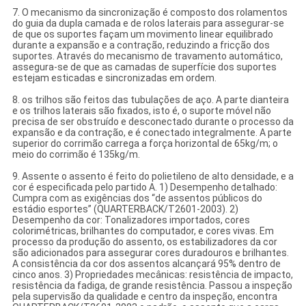
7. O mecanismo da sincronização é composto dos rolamentos
do guia da dupla camada e de rolos laterais para assegurar-se
de que os suportes façam um movimento linear equilibrado
durante a expansão e a contração, reduzindo a fricção dos
suportes. Através do mecanismo de travamento automático,
assegura-se de que as camadas de superfície dos suportes
estejam esticadas e sincronizadas em ordem.
8. os trilhos são feitos das tubulações de aço. A parte dianteira
e os trilhos laterais são fixados, isto é, o suporte móvel não
precisa de ser obstruído e desconectado durante o processo da
expansão e da contração, e é conectado integralmente. A parte
superior do corrimão carrega a força horizontal de 65kg/m; o
meio do corrimão é 135kg/m.
9. Assente o assento é feito do polietileno de alto densidade, e a
cor é especificada pelo partido A. 1) Desempenho detalhado:
Cumpra com as exigências dos “de assentos públicos do
estádio esportes” (QUARTERBACK/T2601-2003). 2)
Desempenho da cor: Tonalizadores importados, cores
colorimétricas, brilhantes do computador, e cores vivas. Em
processo da produção do assento, os estabilizadores da cor
são adicionados para assegurar cores duradouros e brilhantes.
A consistência da cor dos assentos alcançará 95% dentro de
cinco anos. 3) Propriedades mecânicas: resistência de impacto,
resistência da fadiga, de grande resistência. Passou a inspeção
pela supervisão da qualidade e centro da inspeção, encontra