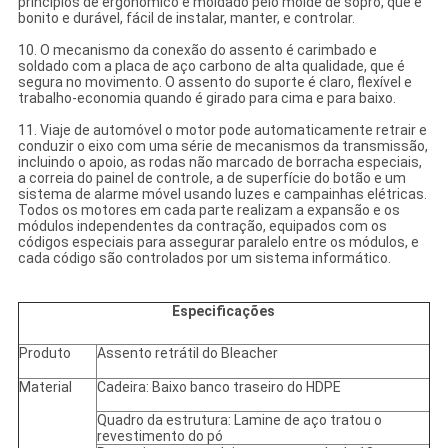
princípios de ergonômico e moldado pelo molde de sopro, que é
bonito e durável, fácil de instalar, manter, e controlar.
10. O mecanismo da conexão do assento é carimbado e
soldado com a placa de aço carbono de alta qualidade, que é
segura no movimento. O assento do suporte é claro, flexível e
trabalho-economia quando é girado para cima e para baixo.
11. Viaje de automóvel o motor pode automaticamente retrair e
conduzir o eixo com uma série de mecanismos da transmissão,
incluindo o apoio, as rodas não marcado de borracha especiais,
a correia do painel de controle, a de superfície do botão e um
sistema de alarme móvel usando luzes e campainhas elétricas.
Todos os motores em cada parte realizam a expansão e os
módulos independentes da contração, equipados com os
códigos especiais para assegurar paralelo entre os módulos, e
cada código são controlados por um sistema informático.
Especificações
Produto
Assento retrátil do Bleacher
Material
Cadeira: Baixo banco traseiro do HDPE
Quadro da estrutura: Lamine de aço tratou o
revestimento do pó