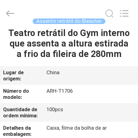
2026
Chongqing
Aireach
Commercial
Co.,Ltd.
Assento retrátil do Bleacher
All
Rights
Reserved.
Teatro retrátil do Gym interno
CASA
que assenta a altura estirada
PRODUTOS
a frio da fileira de 280mm
SOBRE
Lugar de
China
origem:
NÓS
Número do
ARH-T1706
modelo:
EXCURSÃO
Quantidade de
100pcs
DA
ordem mínima:
FÁBRICA
Detalhes da
Caixa, filme da bolha de ar
embalagem: