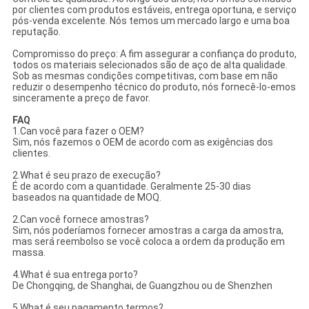
por clientes com produtos estáveis, entrega oportuna, e serviço
pós-venda excelente. Nós temos um mercado largo e uma boa
reputação.
Compromisso do preço: A fim assegurar a confiança do produto,
todos os materiais selecionados são de aço de alta qualidade.
Sob as mesmas condições competitivas, com base em não
reduzir o desempenho técnico do produto, nós fornecê-lo-emos
sinceramente a preço de favor.
FAQ
1.Can você para fazer o OEM?
Sim, nós fazemos o OEM de acordo com as exigências dos
clientes.
2.What é seu prazo de execução?
É de acordo com a quantidade. Geralmente 25-30 dias
baseados na quantidade de MOQ.
2.Can você fornece amostras?
Sim, nós poderíamos fornecer amostras a carga da amostra,
mas será reembolso se você coloca a ordem da produção em
massa.
4.What é sua entrega porto?
De Chongqing, de Shanghai, de Guangzhou ou de Shenzhen
5.What é seu pagamento termos?