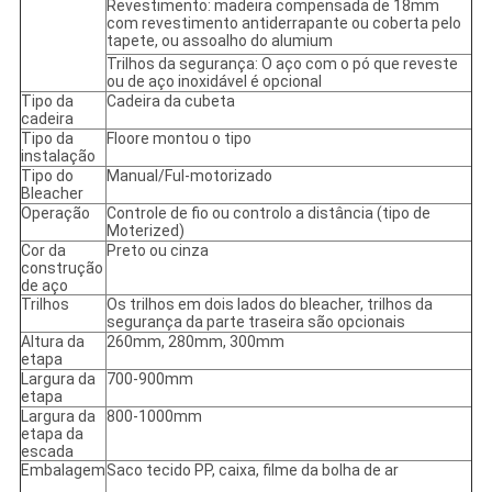
Revestimento: madeira compensada de 18mm
com revestimento antiderrapante ou coberta pelo
tapete, ou assoalho do alumium
Trilhos da segurança: O aço com o pó que reveste
ou de aço inoxidável é opcional
Tipo da
Cadeira da cubeta
cadeira
Tipo da
Floore montou o tipo
instalação
Tipo do
Manual/Ful-motorizado
Bleacher
Operação
Controle de fio ou controlo a distância (tipo de
Moterized)
Cor da
Preto ou cinza
construção
de aço
Trilhos
Os trilhos em dois lados do bleacher, trilhos da
segurança da parte traseira são opcionais
Altura da
260mm, 280mm, 300mm
etapa
Largura da
700-900mm
etapa
Largura da
800-1000mm
etapa da
escada
Embalagem
Saco tecido PP, caixa, filme da bolha de ar