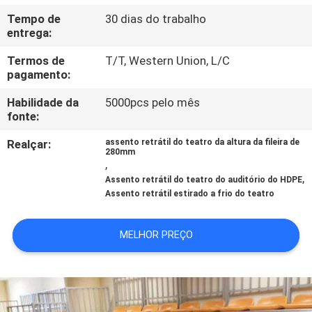
CONTROLE
Tempo de
30 dias do trabalho
DA
entrega:
QUALIDADE
Termos de
T/T, Western Union, L/C
pagamento:
CONTACTE-
Habilidade da
5000pcs pelo mês
fonte:
NOS
Realçar:
assento retrátil do teatro da altura da fileira de
280mm
,
BLOG
,
Assento retrátil do teatro do auditório do HDPE
Assento retrátil estirado a frio do teatro
PEÇA
UMAS
MELHOR PREÇO
CITAÇÕES
MAPA