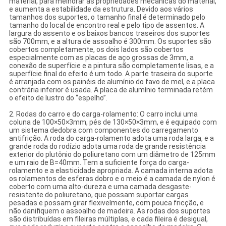
material, para melhorar as propriedades mecânicas do material,
e aumenta a estabilidade da estrutura. Devido aos vários
tamanhos dos suportes, o tamanho final é determinado pelo
tamanho do local de encontro real e pelo tipo de assentos. A
largura do assento e os baixos bancos traseiros dos suportes
são 700mm, e a altura de assoalho é 300mm. Os suportes são
cobertos completamente, os dois lados são cobertos
especialmente com as placas de aço grossas de 3mm, a
conexão de superfície e a pintura são completamente lisas, e a
superfície final do efeito é um todo. A parte traseira do suporte
é arranjada com os painéis de alumínio do favo de mel, e a placa
contrária inferior é usada. A placa de alumínio terminada retém
o efeito de lustro do “espelho”.
2. Rodas do carro e do carga-rolamento: O carro inclui uma
coluna de 100×50×3mm, pés de 130×50×3mm, e é equipado com
um sistema dedobra com componentes do carregamento
antifrição. A roda do carga-rolamento adota uma roda larga, e a
grande roda do rodízio adota uma roda de grande resistência
exterior do plutônio do poliuretano com um diâmetro de 125mm
e um raio de B=40mm. Tem a suficiente força do carga-
rolamento e a elasticidade apropriada. A camada interna adota
os rolamentos de esferas dobro e o meio é a camada de nylon é
coberto com uma alto-dureza e uma camada desgaste-
resistente do poliuretano, que possam suportar cargas
pesadas e possam girar flexivelmente, com pouca fricção, e
não danifiquem o assoalho de madeira. As rodas dos suportes
são distribuídas em fileiras múltiplas, e cada fileira é desigual,