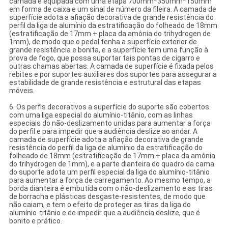
camada é equipada com uma etapa 700mm*350mm*150mm
em forma de caixa e um sinal de número da fileira. A camada de
superfície adota a afiação decorativa de grande resistência do
perfil da liga de alumínio da estratificação do folheado de 18mm
(estratificação de 17mm + placa da amônia do trihydrogen de
1mm), de modo que o pedal tenha a superfície exterior de
grande resistência e bonita, e a superfície tem uma função à
prova de fogo, que possa suportar tais pontas de cigarro e
outras chamas abertas. A camada de superfície é fixada pelos
rebites e por suportes auxiliares dos suportes para assegurar a
estabilidade de grande resistência e estrutural das etapas
móveis.
6. Os perfis decorativos a superfície do suporte são cobertos
com uma liga especial do alumínio-titânio, com as linhas
especiais do não-deslizamento unidas para aumentar a força
do perfil e para impedir que a audiência deslize ao andar. A
camada de superfície adota a afiação decorativa de grande
resistência do perfil da liga de alumínio da estratificação do
folheado de 18mm (estratificação de 17mm + placa da amônia
do trihydrogen de 1mm), e a parte dianteira do quadro da cama
do suporte adota um perfil especial da liga do alumínio-titânio
para aumentar a força de carregamento. Ao mesmo tempo, a
borda dianteira é embutida com o não-deslizamento e as tiras
de borracha e plásticas desgaste-resistentes, de modo que
não caiam, e tem o efeito de proteger as tiras da liga do
alumínio-titânio e de impedir que a audiência deslize, que é
bonito e prático.