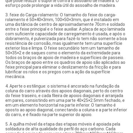
que pode reduzir o suporte contra o assoalho de madeira. O
esforço pode prolongar a vida útil do assoalho de madeira.
3. feixe do Carga-rolamento: O tamanho do feixe do carga-
rolamento é 50×40×3mm, 100×50×3mm, que é instalado em
uma distância de centro de aproximadamente 70cm e soldado
entre o feixe principal e o feixe auxiliar. A placa de aço laminada
com suficiente capacidade de carregamento é usada, e após o
dobramento, é pulverizada para fazê-lo tem não somente a boa
resistência de corrosão, mas igualmente tem uma superfície
exterior lisa e limpa. O feixe secundário tem um tamanho de
50×35×2 e de saques como o elemento da extremidade para
todos os braços de apoio de madeira e superfícies de passeio.
Os braços de apoio entre os quadros de apoio são aplicados ao
feixe principal para eliminar o deslizamento da fricção e para
lubrificar os rolos e os pregos com a ação da superfície
mecânica.
4. Aperte o estilingue: o sistema é ancorado na fundação da
coluna do carro através dos apoios diagonais, perto do centro
do feixe traseiro, e cada fileira de apoios diagonais é arranjada
em pares, consistindo em uma parte 40×25×2.5mm fechado, e
em um elemento horizontal na parte inferior. O tamanho é
oposto ao apoio diagonal, conectando a coluna e a parte inferior
do carro, e é fixado na parte superior do apoio.
5. A quilha móvel da etapa das etapas móveis é apoiada pela
soldadura de alta qualidade do perfil do aço carbono. Cada