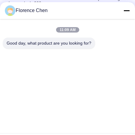
de escada de 900 mm
Florence Chen
Função manual ou eléctrica Assento retrátil de bancada com
assento em HDPE de alta qualidade e manobrista opcional
11:09 AM
Assento montado no chão Assentos de bancada dobráveis
fáceis de instalar para corredor 1000 mm
Good day, what product are you looking for?
Categorias populares
Todos
Assento Retrátil Do 
Assento 
Bleacher
Telescópico Do 
Bleacher
Bleacher Plástico 
Assentos De 
Seat
Cubeta Do Estádio
Bancada Exterior 
Assentos Dobráveis 
Portátil
Do Estádio
Cadeiras De 
Cadeiras Do Teatro 
Dobramento Do 
De Filme