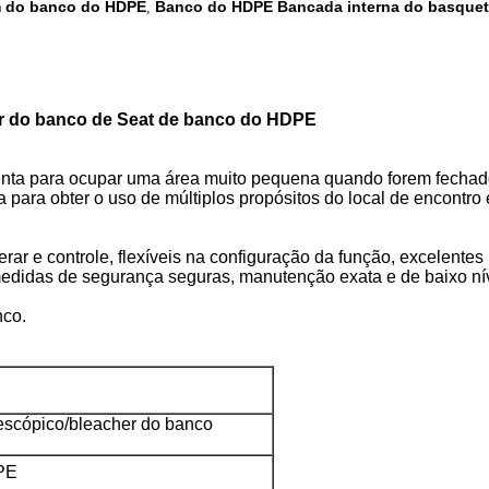
m do banco do HDPE
Banco do HDPE Bancada interna do basquet
,
er do banco de Seat de banco do HDPE
assenta para ocupar uma área muito pequena quando forem fech
para obter o uso de múltiplos propósitos do local de encontro
erar e controle, flexíveis na configuração da função, excelentes
medidas de segurança seguras, manutenção exata e de baixo nív
nco.
elescópico/bleacher do banco
PE