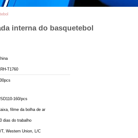
tebol
da interna do basquetebol
hina
RH-T1760
00pcs
SD110-160/pcs
aixa, filme da bolha de ar
0 dias do trabalho
/T, Western Union, L/C