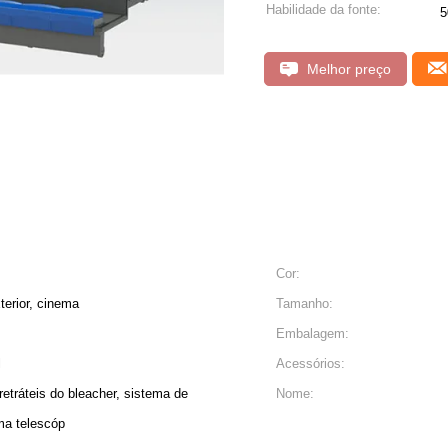
Habilidade da fonte:
5
Melhor preço
Cor:
terior, cinema
Tamanho:
Embalagem:
l
Acessórios:
retráteis do bleacher, sistema de
Nome:
ema telescóp