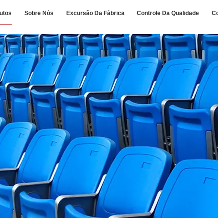
utos
Sobre Nós
Excursão Da Fábrica
Controle Da Qualidade
C