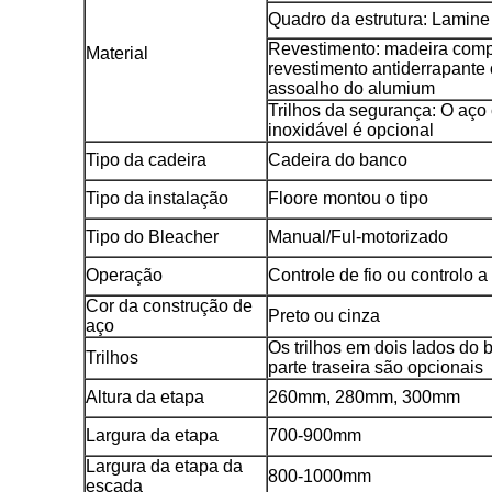
Quadro da estrutura: Lamine 
Revestimento: madeira co
Material
revestimento antiderrapante 
assoalho do alumium
Trilhos da segurança: O aço
inoxidável é opcional
Tipo da cadeira
Cadeira do banco
Tipo da instalação
Floore montou o tipo
Tipo do Bleacher
Manual/Ful-motorizado
Operação
Controle de fio ou controlo a
Cor da construção de
Preto ou cinza
aço
Os trilhos em dois lados do 
Trilhos
parte traseira são opcionais
Altura da etapa
260mm, 280mm, 300mm
Largura da etapa
700-900mm
Largura da etapa da
800-1000mm
escada