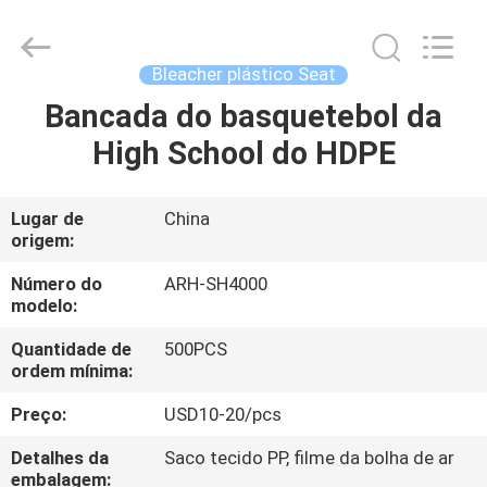
2026
Chongqing
Aireach
Commercial
Co.,Ltd.
Bleacher plástico Seat
All
Rights
Reserved.
Bancada do basquetebol da
CASA
High School do HDPE
PRODUTOS
Lugar de
China
origem:
SOBRE
NÓS
Número do
ARH-SH4000
modelo:
Quantidade de
500PCS
EXCURSÃO
ordem mínima:
DA
Preço:
USD10-20/pcs
FÁBRICA
Detalhes da
Saco tecido PP, filme da bolha de ar
embalagem: