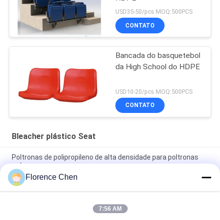
USD35-50/pcs MOQ:500PCS
CONTATO
Bancada do basquetebol
da High School do HDPE
USD10-20/pcs MOQ:500PCS
CONTATO
Bleacher plástico Seat
Poltronas de polipropileno de alta densidade para poltronas
externas
Florence Chen
Fogo plástico fixo exterior de Seat do Bleacher - o
retardador/grama assentos verdes do estádio
7:56 AM
Escuro - o estádio de futebol azul do HDPE assenta/assento