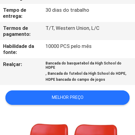
CONTROLE
Tempo de
30 dias do trabalho
DA
entrega:
QUALIDADE
Termos de
T/T, Western Union, L/C
pagamento:
CONTACTE-
Habilidade da
10000 PCS pelo mês
fonte:
NOS
Realçar:
Bancada do basquetebol da High School do
HDPE
BLOG
,
,
Bancada do futebol da High School do HDPE
HDPE bancada do campo de jogos
PEÇA
MELHOR PREÇO
UMAS
CITAÇÕES
MAPA