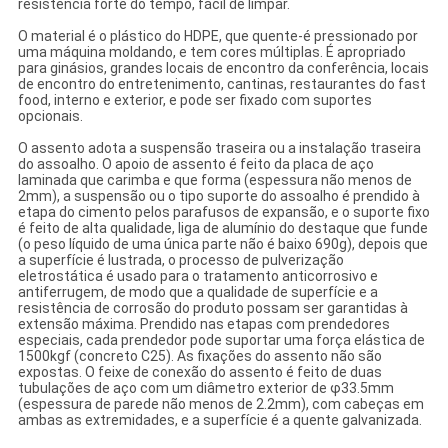
resistência forte do tempo, fácil de limpar.
O material é o plástico do HDPE, que quente-é pressionado por
uma máquina moldando, e tem cores múltiplas. É apropriado
para ginásios, grandes locais de encontro da conferência, locais
de encontro do entretenimento, cantinas, restaurantes do fast
food, interno e exterior, e pode ser fixado com suportes
opcionais.
O assento adota a suspensão traseira ou a instalação traseira
do assoalho. O apoio de assento é feito da placa de aço
laminada que carimba e que forma (espessura não menos de
2mm), a suspensão ou o tipo suporte do assoalho é prendido à
etapa do cimento pelos parafusos de expansão, e o suporte fixo
é feito de alta qualidade, liga de alumínio do destaque que funde
(o peso líquido de uma única parte não é baixo 690g), depois que
a superfície é lustrada, o processo de pulverização
eletrostática é usado para o tratamento anticorrosivo e
antiferrugem, de modo que a qualidade de superfície e a
resistência de corrosão do produto possam ser garantidas à
extensão máxima. Prendido nas etapas com prendedores
especiais, cada prendedor pode suportar uma força elástica de
1500kgf (concreto C25). As fixações do assento não são
expostas. O feixe de conexão do assento é feito de duas
tubulações de aço com um diâmetro exterior de φ33.5mm
(espessura de parede não menos de 2.2mm), com cabeças em
ambas as extremidades, e a superfície é a quente galvanizada.