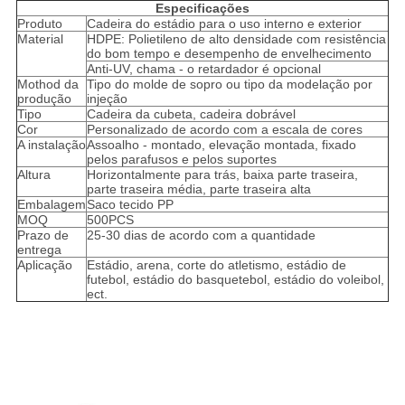
Especificações
Produto
Cadeira do estádio para o uso interno e exterior
Material
HDPE: Polietileno de alto densidade com resistência
do bom tempo e desempenho de envelhecimento
Anti-UV, chama - o retardador é opcional
Mothod da
Tipo do molde de sopro ou tipo da modelação por
produção
injeção
Tipo
Cadeira da cubeta, cadeira dobrável
Cor
Personalizado de acordo com a escala de cores
A instalação
Assoalho - montado, elevação montada, fixado
pelos parafusos e pelos suportes
Altura
Horizontalmente para trás, baixa parte traseira,
parte traseira média, parte traseira alta
Embalagem
Saco tecido PP
MOQ
500PCS
Prazo de
25-30 dias de acordo com a quantidade
entrega
Aplicação
Estádio, arena, corte do atletismo, estádio de
futebol, estádio do basquetebol, estádio do voleibol,
ect.