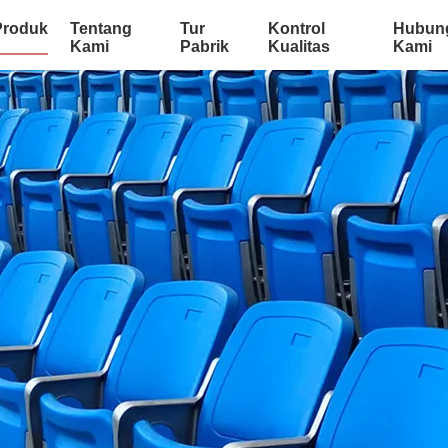
Produk
Tentang
Tur
Kontrol
Hubun
Kami
Pabrik
Kualitas
Kami