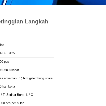
etinggian Langkah
ina
RH-PB125
00 pcs
SD50-65/seat
as anyaman PP, film gelembung udara
0 hari kerja
 / T, Serikat Barat, L / C
000 pcs per bulan