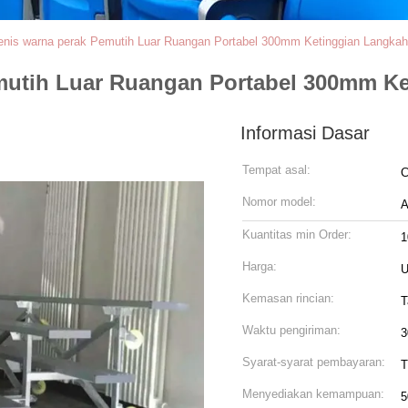
enis warna perak Pemutih Luar Ruangan Portabel 300mm Ketinggian Langkah
mutih Luar Ruangan Portabel 300mm K
Informasi Dasar
Tempat asal:
C
Nomor model:
A
Kuantitas min Order:
1
Harga:
U
Kemasan rincian:
T
Waktu pengiriman:
3
Syarat-syarat pembayaran:
T
Menyediakan kemampuan:
5