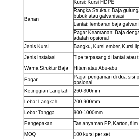
Kursi: Kursi HDPE
Rangka Struktur: Baja gulung
bubuk atau galvanisasi
Bahan
Lantai: lembaran baja galvani
Pagar Keamanan: Baja dengan
adalah opsional
Jenis Kursi
Bangku, Kursi ember, Kursi li
Jenis Instalasi
Tipe terpasang di lantai atau 
Warna Struktur Baja
Hitam atau Abu-abu
Pagar pengaman di dua sisi 
Pagar
opsional
Ketinggian Langkah
260-300mm
Lebar Langkah
700-900mm
Lebar Tangga
800-1000mm
Pengepakan
Tas anyaman PP, Karton, fil
MOQ
100 kursi per set