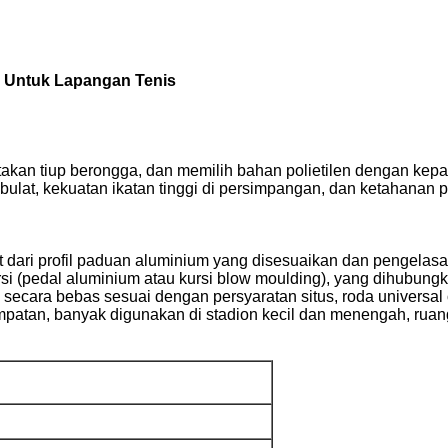
r Untuk Lapangan Tenis
an tiup berongga, dan memilih bahan polietilen dengan kepada
ulat, kekuatan ikatan tinggi di persimpangan, dan ketahanan 
t dari profil paduan aluminium yang disesuaikan dan pengelas
rsi (pedal aluminium atau kursi blow moulding), yang dihubung
 secara bebas sesuai dengan persyaratan situs, roda universa
tan, banyak digunakan di stadion kecil dan menengah, ruang 