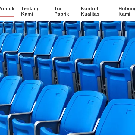
Produk
Tentang
Tur
Kontrol
Hubun
Kami
Pabrik
Kualitas
Kami