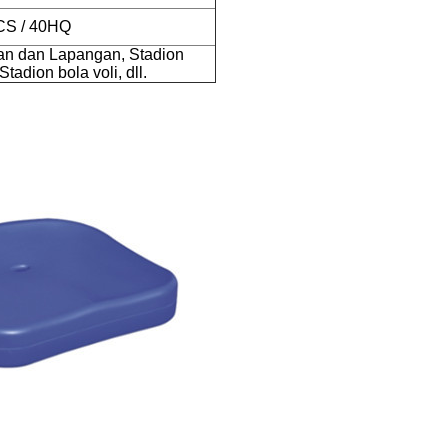
CS / 40HQ
san dan Lapangan, Stadion
tadion bola voli, dll.