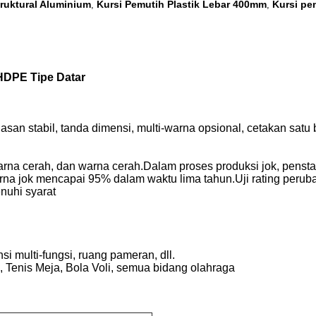
truktural Aluminium
Kursi Pemutih Plastik Lebar 400mm
Kursi pe
,
,
HDPE Tipe Datar
asan stabil, tanda dimensi, multi-warna opsional, cetakan satu
warna cerah, dan warna cerah.Dalam proses produksi jok, pen
arna jok mencapai 95% dalam waktu lima tahun.Uji rating peru
enuhi syarat
i multi-fungsi, ruang pameran, dll.
ki, Tenis Meja, Bola Voli, semua bidang olahraga