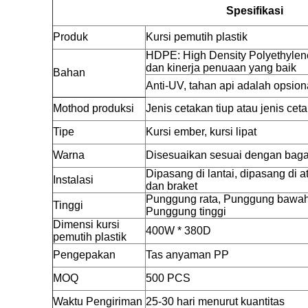
Spesifikasi
Produk
Kursi pemutih plastik
HDPE: High Density Polyethyle
dan kinerja penuaan yang baik
Bahan
Anti-UV, tahan api adalah opsion
Mothod produksi
Jenis cetakan tiup atau jenis ceta
Tipe
Kursi ember, kursi lipat
Warna
Disesuaikan sesuai dengan bag
Dipasang di lantai, dipasang di 
Instalasi
dan braket
Punggung rata, Punggung bawah
Tinggi
Punggung tinggi
Dimensi kursi
400W * 380D
pemutih plastik
Pengepakan
Tas anyaman PP
MOQ
500 PCS
Waktu Pengiriman
25-30 hari menurut kuantitas