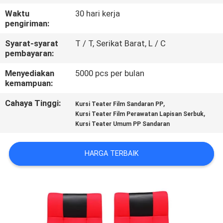
KUALITAS
Waktu
30 hari kerja
pengiriman:
HUBUNGI
Syarat-syarat
T / T, Serikat Barat, L / C
KAMI
pembayaran:
Menyediakan
5000 pcs per bulan
kemampuan:
BLOG
Cahaya Tinggi:
,
Kursi Teater Film Sandaran PP
,
Kursi Teater Film Perawatan Lapisan Serbuk
PERMINTAAN
Kursi Teater Umum PP Sandaran
PENAWARAN
HARGA TERBAIK
SITEMAP
PRIVACY
POLICY