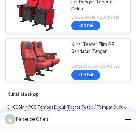
api Dengan Tempat
Gelas
USD55-65/pcs MOQ:100 pcs
KONTAK
Kursi Teater Film PP
Sandaran Tangan
USD69-90/pcs MOQ:100 pcs
KONTAK
Kursi bioskop
0.16CBM / PCS Tempat Duduk Teater Tetap / Tempat Duduk
Bioskop Dengan Kaki Baja Cold Roll
Florence Chen
Desain Ergonomis Persetujuan ISO Kursi Teater Film Dipasang
di Lantai