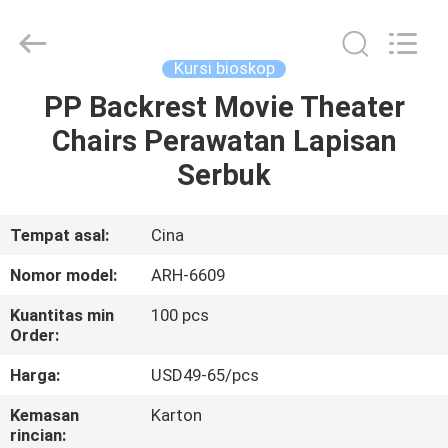
2026
Chongqing
Aireach
Commercial
Co.,Ltd.
Kursi bioskop
All
Rights
Reserved.
PP Backrest Movie Theater
RUMAH
Chairs Perawatan Lapisan
PRODUK
Serbuk
TENTANG
Tempat asal:
Cina
KAMI
Nomor model:
ARH-6609
Kuantitas min
100 pcs
TUR
Order:
PABRIK
Harga:
USD49-65/pcs
Kemasan
Karton
KONTROL
rincian: