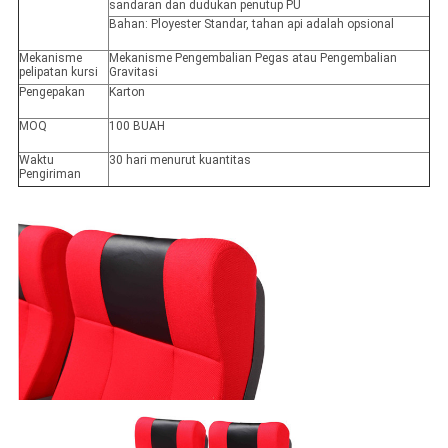
sandaran dan dudukan penutup PU
Bahan: Ployester Standar, tahan api adalah opsional
Mekanisme
Mekanisme Pengembalian Pegas atau Pengembalian
pelipatan kursi
Gravitasi
Pengepakan
Karton
MOQ
100 BUAH
Waktu
30 hari menurut kuantitas
Pengiriman