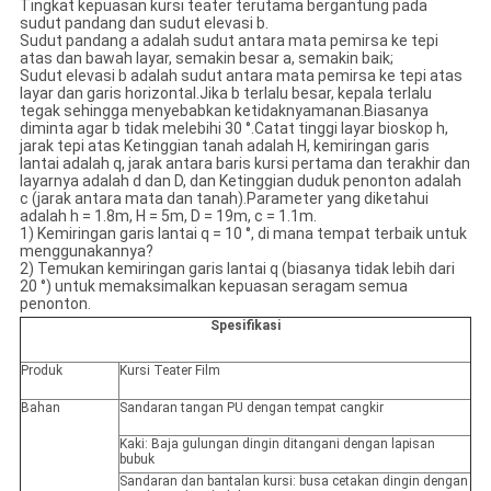
Tingkat kepuasan kursi teater terutama bergantung pada
sudut pandang dan sudut elevasi b.
Sudut pandang a adalah sudut antara mata pemirsa ke tepi
atas dan bawah layar, semakin besar a, semakin baik;
Sudut elevasi b adalah sudut antara mata pemirsa ke tepi atas
layar dan garis horizontal.Jika b terlalu besar, kepala terlalu
tegak sehingga menyebabkan ketidaknyamanan.Biasanya
diminta agar b tidak melebihi 30 °.Catat tinggi layar bioskop h,
jarak tepi atas Ketinggian tanah adalah H, kemiringan garis
lantai adalah q, jarak antara baris kursi pertama dan terakhir dan
layarnya adalah d dan D, dan Ketinggian duduk penonton adalah
c (jarak antara mata dan tanah).Parameter yang diketahui
adalah h = 1.8m, H = 5m, D = 19m, c = 1.1m.
1) Kemiringan garis lantai q = 10 °, di mana tempat terbaik untuk
menggunakannya?
2) Temukan kemiringan garis lantai q (biasanya tidak lebih dari
20 °) untuk memaksimalkan kepuasan seragam semua
penonton.
Spesifikasi
Produk
Kursi Teater Film
Bahan
Sandaran tangan PU dengan tempat cangkir
Kaki: Baja gulungan dingin ditangani dengan lapisan
bubuk
Sandaran dan bantalan kursi: busa cetakan dingin dengan