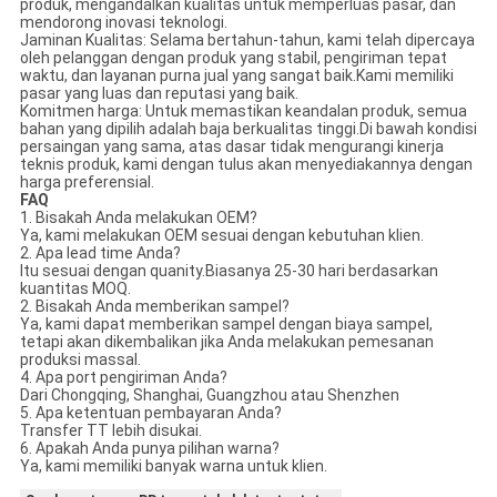
produk, mengandalkan kualitas untuk memperluas pasar, dan
mendorong inovasi teknologi.
Jaminan Kualitas: Selama bertahun-tahun, kami telah dipercaya
oleh pelanggan dengan produk yang stabil, pengiriman tepat
waktu, dan layanan purna jual yang sangat baik.Kami memiliki
pasar yang luas dan reputasi yang baik.
Komitmen harga: Untuk memastikan keandalan produk, semua
bahan yang dipilih adalah baja berkualitas tinggi.Di bawah kondisi
persaingan yang sama, atas dasar tidak mengurangi kinerja
teknis produk, kami dengan tulus akan menyediakannya dengan
harga preferensial.
FAQ
1. Bisakah Anda melakukan OEM?
Ya, kami melakukan OEM sesuai dengan kebutuhan klien.
2. Apa lead time Anda?
Itu sesuai dengan quanity.Biasanya 25-30 hari berdasarkan
kuantitas MOQ.
2. Bisakah Anda memberikan sampel?
Ya, kami dapat memberikan sampel dengan biaya sampel,
tetapi akan dikembalikan jika Anda melakukan pemesanan
produksi massal.
4. Apa port pengiriman Anda?
Dari Chongqing, Shanghai, Guangzhou atau Shenzhen
5. Apa ketentuan pembayaran Anda?
Transfer TT lebih disukai.
6. Apakah Anda punya pilihan warna?
Ya, kami memiliki banyak warna untuk klien.