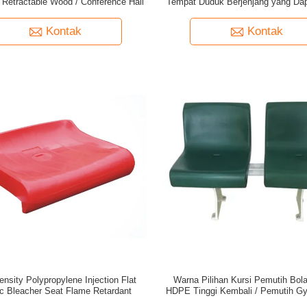
Retractable Wood / Conference Hall
Tempat Duduk Berjenjang yang Dapa
Teater
Kontak
Kontak
ensity Polypropylene Injection Flat
Warna Pilihan Kursi Pemutih Bol
ic Bleacher Seat Flame Retardant
HDPE Tinggi Kembali / Pemutih Gy