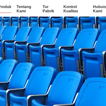
Produk
Tentang
Tur
Kontrol
Hubun
Kami
Pabrik
Kualitas
Kami