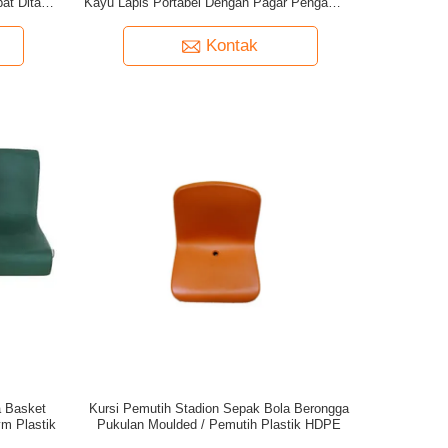
t Ditarik
Kayu Lapis Portabel Dengan Pagar Pengaman
Untuk Paduan Suara
Kontak
a Basket
Kursi Pemutih Stadion Sepak Bola Berongga
m Plastik
Pukulan Moulded / Pemutih Plastik HDPE