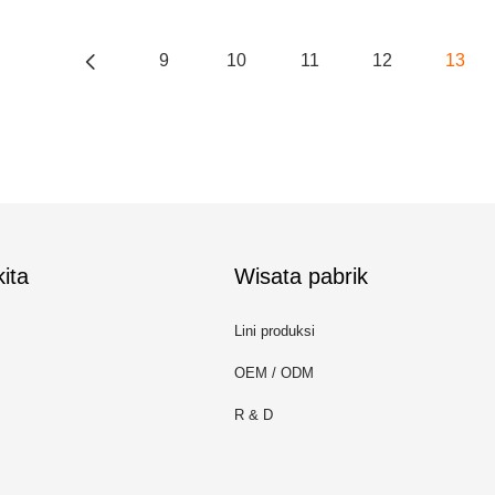
9
10
11
12
13
ita
Wisata pabrik
Lini produksi
OEM / ODM
R & D