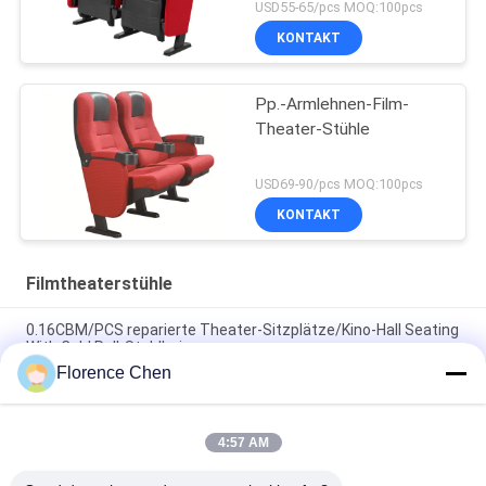
USD55-65/pcs MOQ:100pcs
KONTAKT
Pp.-Armlehnen-Film-
Theater-Stühle
USD69-90/pcs MOQ:100pcs
KONTAKT
Filmtheaterstühle
0.16CBM/PCS reparierte Theater-Sitzplätze/Kino-Hall Seating
With Cold Roll-Stahlbein
Florence Chen
Ergonomisches Entwurf ISO-Zustimmungs-Film-Theater
sitzt dem angebrachten Boden - vor
4:57 AM
Feuerfestes Gewebe-Theater setzt,/bestätigten die
Handelstheater-Sitzplätze ISO9001