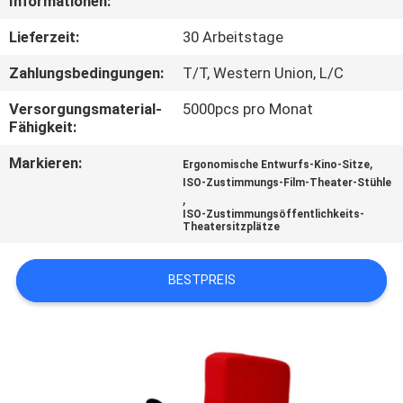
Informationen:
TRETEN
Lieferzeit:
30 Arbeitstage
SIE
Zahlungsbedingungen:
T/T, Western Union, L/C
MIT
Versorgungsmaterial-
5000pcs pro Monat
UNS
Fähigkeit:
IN
Markieren:
,
Ergonomische Entwurfs-Kino-Sitze
ISO-Zustimmungs-Film-Theater-Stühle
VERBINDUNG
,
ISO-Zustimmungsöffentlichkeits-
Theatersitzplätze
BLOG
BESTPREIS
FORDERN
SIE EIN
ZITAT