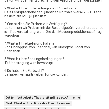
Ja tun wir Soem entsprechend den Anforderungen der Kunden.
2.What ist Ihre Vorbereitungs- und Anlaufzeit?
Es ist entsprechend der Quantität. Normalerweise 25-30 Tage
basiert auf MOQ-Quantität.
2.Can stellen Sie Proben zur Verfügung?
Ja könnten wir Proben mit der Beispielgebühr versehen, aber es
ist- Rückerstattung, wenn Sie den Massenproduktionsauftrag
vergeben.
4.What ist Ihre Lieferung Hafen?
Von Chongqing, von Shanghai, von Guangzhou oder von
Shenzhen
5.What ist Ihre Zahlungsbedingungen?
Tt-Übertragung wird bevorzugt.
6.Do haben Sie Farbwahl?
Ja haben wir multi Farben für die Kunden.
Örtlich festgelegte Theatersitzplätze pp.-Armlehne
Seat-Theater-Sitzplätze des Eisen-Bein-zwei