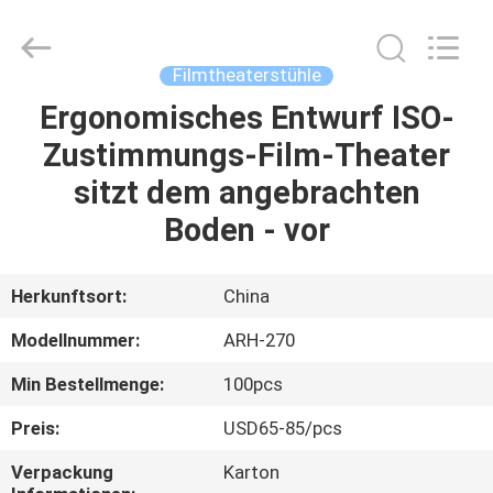
Chongqing
Aireach
Commercial
Co.,Ltd.
All
Filmtheaterstühle
Rights
Reserved.
Ergonomisches Entwurf ISO-
HAUS
Zustimmungs-Film-Theater
PRODUKTE
sitzt dem angebrachten
Boden - vor
ÜBER
UNS
Herkunftsort:
China
Modellnummer:
ARH-270
FABRIK-
Min Bestellmenge:
100pcs
AUSFLUG
Preis:
USD65-85/pcs
QUALITÄTSKONTROLLE
Verpackung
Karton