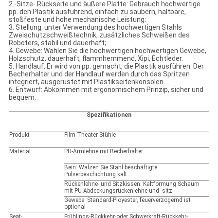
2.-Sitze- Rückseite und äußere Platte: Gebrauch hochwertige
pp. den Plastik ausführend, einfach zu säubern, haltbare,
stoßfeste und hohe mechanische Leistung;
3. Stellung: unter Verwendung des hochwertigen Stahls
Zweischutzschweißtechnik, zusätzliches Schweißen des
Roboters, stabil und dauerhaft;
4. Gewebe: Wählen Sie die hochwertigen hochwertigen Gewebe,
Holzschutz, dauerhaft, flammhemmend, Xipi, Echtleder.
5. Handlauf: Er wird von pp. gemacht, die Plastik ausführen. Der
Becherhalter und der Handlauf werden durch das Spritzen
integriert, ausgerüstet mit Plastikseitenkonsolen.
6. Entwurf: Abkommen mit ergonomischem Prinzip, sicher und
bequem.
Spezifikationen
Produkt
Film-Theater-Stühle
Material
PU-Armlehne mit Becherhalter
Bein: Walzen Sie Stahl beschäftigte
Pulverbeschichtung kalt
Rückenlehne- und Sitzkissen: Kaltformung Schaum
mit PU-Abdeckungsrückenlehne und -sitz
Gewebe: Standard-Ployester, feuerverzögernd ist
optional
Seat-
Frühlings-Rückkehr-oder Schwerkraft-Rückkehr-