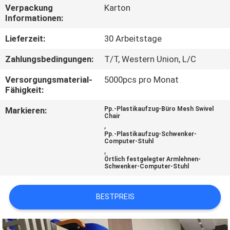
Verpackung
Karton
Informationen:
TRETEN
SIE
Lieferzeit:
30 Arbeitstage
MIT
Zahlungsbedingungen:
T/T, Western Union, L/C
UNS
Versorgungsmaterial-
5000pcs pro Monat
IN
Fähigkeit:
VERBINDUNG
Markieren:
Pp.-Plastikaufzug-Büro Mesh Swivel
Chair
,
Pp.-Plastikaufzug-Schwenker-
BLOG
Computer-Stuhl
,
Örtlich festgelegter Armlehnen-
Schwenker-Computer-Stuhl
FORDERN
SIE EIN
BESTPREIS
ZITAT