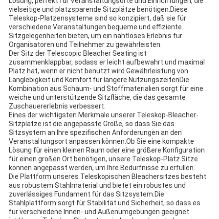
Lösung, perfekt für Veranstaltungsorte und Einrichtungen, die
vielseitige und platzsparende Sitzplätze benötigen.Diese
Teleskop-Platzensysteme sind so konzipiert, daß sie für
verschiedene Veranstaltungen bequeme und effiziente
Sitzgelegenheiten bieten, um ein nahtloses Erlebnis für
Organisatoren und Teilnehmer zu gewährleisten.
Der Sitz der Telescopic Bleacher Seating ist
zusammenklappbar, sodass er leicht aufbewahrt und maximal
Platz hat, wenn er nicht benutzt wird.Gewährleistung von
Langlebigkeit und Komfort für längere NutzungszeitenDie
Kombination aus Schaum- und Stoffmaterialien sorgt für eine
weiche und unterstützende Sitzfläche, die das gesamte
Zuschauererlebnis verbessert.
Eines der wichtigsten Merkmale unserer Teleskop-Bleacher-
Sitzplätze ist die angepasste Größe, so dass Sie das
Sitzsystem an Ihre spezifischen Anforderungen an den
Veranstaltungsort anpassen können.Ob Sie eine kompakte
Lösung für einen kleinen Raum oder eine größere Konfiguration
für einen großen Ort benötigen, unsere Teleskop-Platz Sitze
können angepasst werden, um Ihre Bedürfnisse zu erfüllen.
Die Plattform unseres Teleskopischen Bleachersitzes besteht
aus robustem Stahlmaterial und bietet ein robustes und
zuverlässiges Fundament für das Sitzsystem.Die
Stahlplattform sorgt für Stabilität und Sicherheit, so dass es
für verschiedene Innen- und Außenumgebungen geeignet