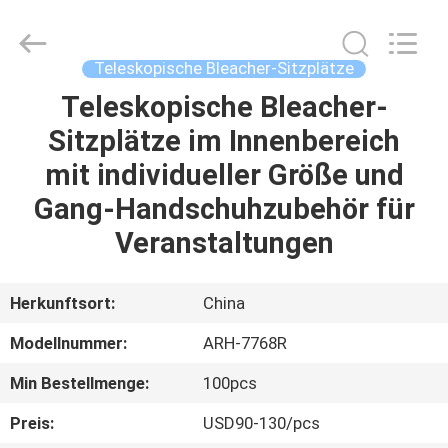
Chongqing
Aireach
Commercial
Co.,Ltd.
All
Teleskopische Bleacher-Sitzplätze
Rights
Reserved.
Teleskopische Bleacher-
HAUS
Sitzplätze im Innenbereich
PRODUKTE
mit individueller Größe und
Gang-Handschuhzubehör für
ÜBER
Veranstaltungen
UNS
Herkunftsort:
China
FABRIK-
Modellnummer:
ARH-7768R
AUSFLUG
Min Bestellmenge:
100pcs
QUALITÄTSKONTROLLE
Preis:
USD90-130/pcs