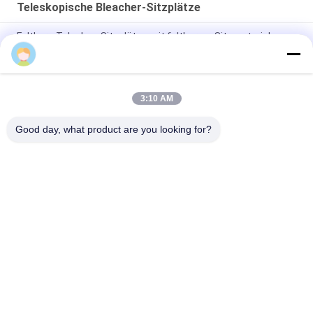
Teleskopische Bleacher-Sitzplätze
Faltbare Teleskop-Sitzplätze mit faltbarem Sitzmaterial
Florence Chen
Teleskopisch abgestufte Bleacher mit Gang und
Handschraubern
3:10 AM
Teleskopische Bleacher mit Stoffsitz auf Stahlplattform für
Veranstaltungen
Good day, what product are you looking for?
Beliebte Kategorien
Alle
Einziehbare 
Teleskopische 
Bleacher-Sitzplätze
Bleacher-Sitzplätze
Plastikbleacher Seat
Stadionsschalensitze
Tragbare 
Faltbare Stadions-
Zuschauertribünen 
Sitze
Im Freien