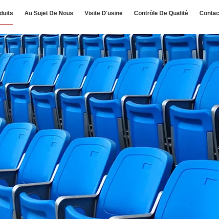
duits
Au Sujet De Nous
Visite D'usine
Contrôle De Qualité
Contac