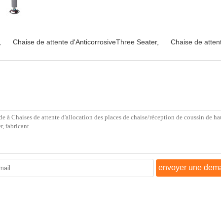
,
Chaise de attente d'AnticorrosiveThree Seater
,
Chaise de atten
envoyer une dem