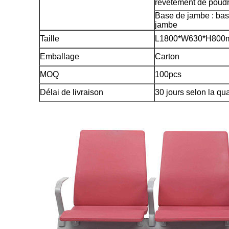
revêtement de poudr
Base de jambe : bas
jambe
Taille
L1800*W630*H800
Emballage
Carton
MOQ
100pcs
Délai de livraison
30 jours selon la qua