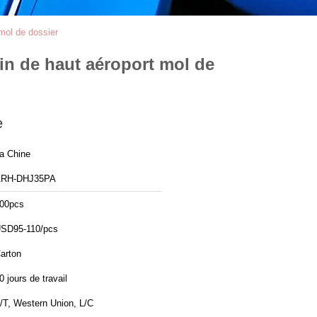
mol de dossier
sin de haut aéroport mol de
e
a Chine
RH-DHJ35PA
00pcs
SD95-110/pcs
arton
0 jours de travail
/T, Western Union, L/C