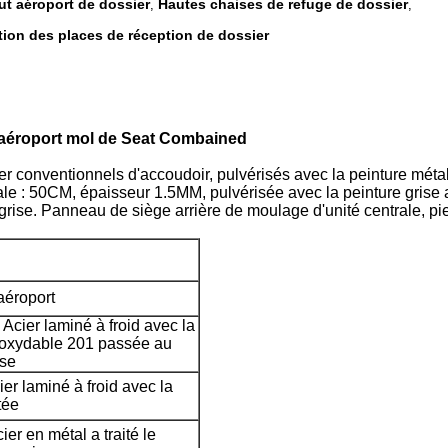
ut aéroport de dossier
Hautes chaises de refuge de dossier
,
,
tion des places de réception de dossier
r aéroport mol de Seat Combained
cier conventionnels d'accoudoir, pulvérisés avec la peinture m
le : 50CM, épaisseur 1.5MM, pulvérisée avec la peinture grise ar
grise. Panneau de siège arrière de moulage d'unité centrale, pi
aéroport
 Acier laminé à froid avec la
inoxydable 201 passée au
sse
ier laminé à froid avec la
tée
ier en métal a traité le