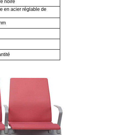
e noire
e en acier réglable de
mm
ntité