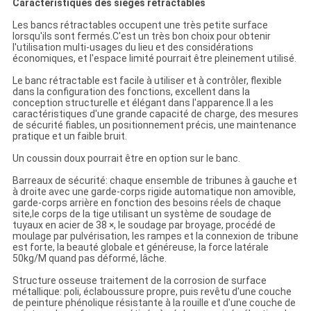
Caractéristiques des sièges rétractables
Les bancs rétractables occupent une très petite surface
lorsqu'ils sont fermés.C'est un très bon choix pour obtenir
l'utilisation multi-usages du lieu et des considérations
économiques, et l'espace limité pourrait être pleinement utilisé.
Le banc rétractable est facile à utiliser et à contrôler, flexible
dans la configuration des fonctions, excellent dans la
conception structurelle et élégant dans l'apparence.Il a les
caractéristiques d'une grande capacité de charge, des mesures
de sécurité fiables, un positionnement précis, une maintenance
pratique et un faible bruit.
Un coussin doux pourrait être en option sur le banc.
Barreaux de sécurité: chaque ensemble de tribunes à gauche et
à droite avec une garde-corps rigide automatique non amovible,
garde-corps arrière en fonction des besoins réels de chaque
site,le corps de la tige utilisant un système de soudage de
tuyaux en acier de 38 ×, le soudage par broyage, procédé de
moulage par pulvérisation, les rampes et la connexion de tribune
est forte, la beauté globale et généreuse, la force latérale
50kg/M quand pas déformé, lâche.
Structure osseuse traitement de la corrosion de surface
métallique: poli, éclaboussure propre, puis revêtu d'une couche
de peinture phénolique résistante à la rouille et d'une couche de