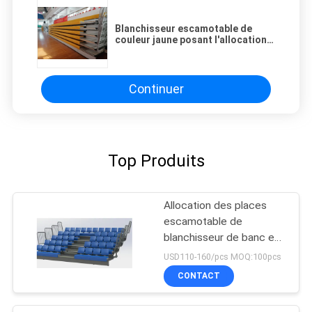
Blanchisseur escamotable de
couleur jaune posant l'allocation
des places à gradins escamotable
d'anti glissement
Continuer
Top Produits
Allocation des places
escamotable de
blanchisseur de banc en
acier du HDPE Q235
USD110-160/pcs MOQ:100pcs
CONTACT