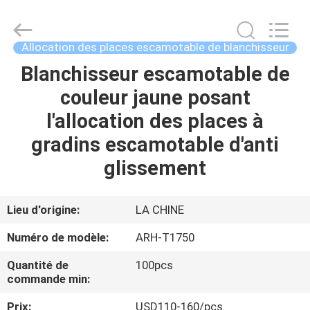
-
2026
Chongqing
Aireach
Commercial
Allocation des places escamotable de blanchisseur
Co.,Ltd.
All
Blanchisseur escamotable de
MAISON
Rights
Reserved.
couleur jaune posant
PRODUITS
l'allocation des places à
gradins escamotable d'anti
AU
glissement
SUJET
DE
Lieu d'origine:
LA CHINE
NOUS
Numéro de modèle:
ARH-T1750
Quantité de
100pcs
VISITE
commande min:
D'USINE
Prix:
USD110-160/pcs