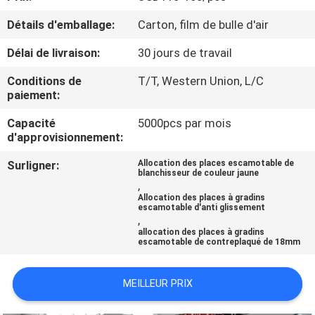
Détails d'emballage:
Carton, film de bulle d'air
CONTRÔLE
Délai de livraison:
30 jours de travail
DE
QUALITÉ
Conditions de
T/T, Western Union, L/C
paiement:
CONTACTEZ-
Capacité
5000pcs par mois
d'approvisionnement:
NOUS
Surligner:
Allocation des places escamotable de
blanchisseur de couleur jaune
,
BLOGS
Allocation des places à gradins
escamotable d'anti glissement
,
allocation des places à gradins
DEMANDEZ
escamotable de contreplaqué de 18mm
UNE
CITATION
MEILLEUR PRIX