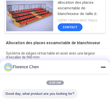
allocation des places
escamotable de
blanchisseur de taille de
rangée de 260mm
USD90-150/pcs MOQ:100pcs
CONTACT
Allocation des places escamotable de blanchisseur
Système de sièges rétractable en acier avec une largeur
d'escalier de 900 mm
Florence Chen
Appareil d'éclairage rétractable à commande manuelle ou
électrique avec siège en PEHD de haute qualité et manche en
option
6:00 AM
Siège monté au sol Sièges pliables faciles à installer pour
couloir 1000 mm
Good day, what product are you looking for?
Catégories populaires
Tous