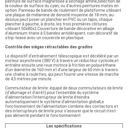
peinture de surface magnétisée à séchage aminé,sélection de
la couleur de surface du cyan, ou d'autres peintures mates en
option. Panneau de bande de roulement de plateforme utilisant
une plaque de mélamine de densité moyenne de 18 mm, au-
dessus peut poser un plancher en PVC ou un tapis, chaque
plancher à gauche, à droite, les trois premières clôtures
utilisant 50x80x2.Couverture de bande décorative en alliage
d'aluminium titane à 5 bandes antidérapant, coin décoratif de
strip-tease avec un couvercle en plastique.
Contrôle des sièges rétractables des gradins
Le dispositif d'entraînement télescopique est décéléré par un
moteur asynchrone (380 V) à travers un réducteur cycloïde,et
entraîne ensuite une roue motrice à friction en polyuréthane
d'un diamètre de 160 mm et d'une largeur de 60 mm à travers
une chaîne à roulettes, qui peut fournir une vitesse de marche
de 4,5 mètres par minute.
Commutateur de limite: équipé de deux commutateurs de limite
(d'allumage et d'arrêt) pour l'ensemble du système
d'alimentation.l'interrupteur de limite éteindra
automatiquement le système d'alimentation globalLe
fonctionnement de l'alimentation combine des contactors et
des interrupteurs de limite pour s'assurer que le circuit n'est
pas alimenté pendant le fonctionnement
Les spécifications