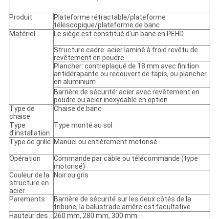
Produit
Plateforme rétractable/plateforme
télescopique/plateforme de banc
Matériel
Le siège est constitué d'un banc en PEHD.
Structure cadre: acier laminé à froid revêtu de
revêtement en poudre
Plancher: contreplaqué de 18 mm avec finition
antidérapante ou recouvert de tapis, ou plancher
en aluminium
Barrière de sécurité: acier avec revêtement en
poudre ou acier inoxydable en option
Type de
Chaise de banc
chaise
Type
Type monté au sol
d'installation
Type de grille
Manuel ou entièrement motorisé
Opération
Commande par câble ou télécommande (type
motorisé)
Couleur de la
Noir ou gris
structure en
acier
Parements
Barrière de sécurité sur les deux côtés de la
tribune, la balustrade arrière est facultative
Hauteur des
260 mm, 280 mm, 300 mm