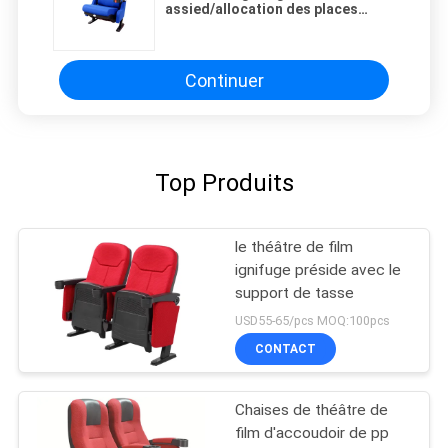
assied/allocation des places
commercial ISO9001 de théâtre
certifié
Continuer
Top Produits
le théâtre de film
ignifuge préside avec le
support de tasse
USD55-65/pcs MOQ:100pcs
CONTACT
Chaises de théâtre de
film d'accoudoir de pp