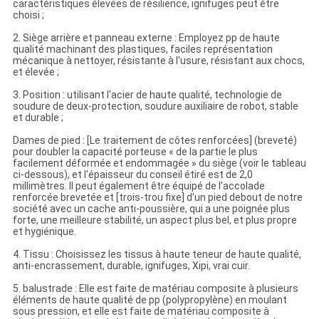
caractéristiques élevées de résilience, ignifuges peut être
choisi ;
2. Siège arrière et panneau externe : Employez pp de haute
qualité machinant des plastiques, faciles représentation
mécanique à nettoyer, résistante à l'usure, résistant aux chocs,
et élevée ;
3. Position : utilisant l'acier de haute qualité, technologie de
soudure de deux-protection, soudure auxiliaire de robot, stable
et durable ;
Dames de pied : [Le traitement de côtes renforcées] (breveté)
pour doubler la capacité porteuse « de la partie le plus
facilement déformée et endommagée » du siège (voir le tableau
ci-dessous), et l'épaisseur du conseil étiré est de 2,0
millimètres. Il peut également être équipé de l'accolade
renforcée brevetée et [trois-trou fixe] d'un pied debout de notre
société avec un cache anti-poussière, qui a une poignée plus
forte, une meilleure stabilité, un aspect plus bel, et plus propre
et hygiénique.
4. Tissu : Choisissez les tissus à haute teneur de haute qualité,
anti-encrassement, durable, ignifuges, Xipi, vrai cuir.
5. balustrade : Elle est faite de matériau composite à plusieurs
éléments de haute qualité de pp (polypropylène) en moulant
sous pression, et elle est faite de matériau composite à