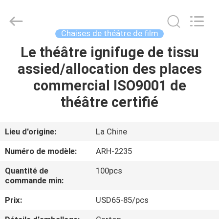
-
2026
Chongqing
Aireach
Commercial
Chaises de théâtre de film
Co.,Ltd.
All
Le théâtre ignifuge de tissu
MAISON
Rights
Reserved.
assied/allocation des places
PRODUITS
commercial ISO9001 de
théâtre certifié
AU
SUJET
Lieu d'origine:
La Chine
DE
Numéro de modèle:
ARH-2235
NOUS
Quantité de
100pcs
commande min:
VISITE
Prix:
USD65-85/pcs
D'USINE