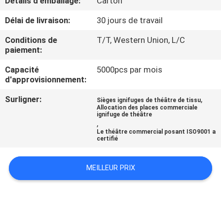
Détails d'emballage:
Carton
Délai de livraison:
30 jours de travail
CONTRÔLE
DE
Conditions de
T/T, Western Union, L/C
paiement:
QUALITÉ
Capacité
5000pcs par mois
d'approvisionnement:
CONTACTEZ-
Surligner:
,
Sièges ignifuges de théâtre de tissu
NOUS
Allocation des places commerciale
ignifuge de théâtre
,
Le théâtre commercial posant ISO9001 a
BLOGS
certifié
DEMANDEZ
MEILLEUR PRIX
UNE
CITATION