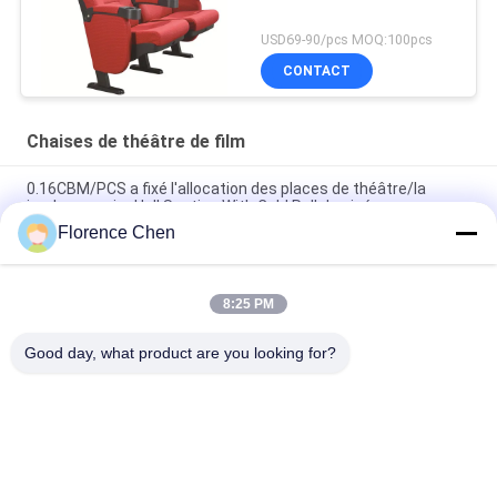
USD69-90/pcs MOQ:100pcs
CONTACT
Chaises de théâtre de film
0.16CBM/PCS a fixé l'allocation des places de théâtre/la
jambe en acier Hall Seating With Cold Roll de cinéma
Florence Chen
Le théâtre de film ergonomique d'approbation d'OIN de
conception préside au plancher
8:25 PM
Le théâtre ignifuge de tissu assied/allocation des places
commercial ISO9001 de théâtre certifié
Good day, what product are you looking for?
Catégories populaires
Tous
Allocation Des 
Allocation Des 
Places Escamotable 
Places 